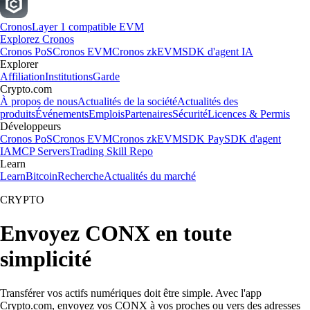
Cronos
Layer 1 compatible EVM
Explorez Cronos
Cronos PoS
Cronos EVM
Cronos zkEVM
SDK d'agent IA
Explorer
Affiliation
Institutions
Garde
Crypto.com
À propos de nous
Actualités de la société
Actualités des
produits
Événements
Emplois
Partenaires
Sécurité
Licences & Permis
Développeurs
Cronos PoS
Cronos EVM
Cronos zkEVM
SDK Pay
SDK d'agent
IA
MCP Servers
Trading Skill Repo
Learn
Learn
Bitcoin
Recherche
Actualités du marché
CRYPTO
Envoyez CONX en toute
simplicité
Transférer vos actifs numériques doit être simple. Avec l'app
Crypto.com, envoyez vos CONX à vos proches ou vers des adresses