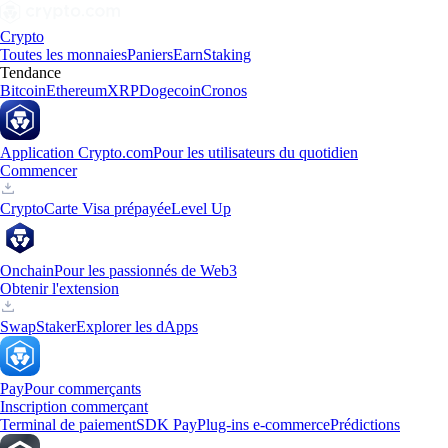
Crypto
Toutes les monnaies
Paniers
Earn
Staking
Tendance
Bitcoin
Ethereum
XRP
Dogecoin
Cronos
Application Crypto.com
Pour les utilisateurs du quotidien
Commencer
Crypto
Carte Visa prépayée
Level Up
Onchain
Pour les passionnés de Web3
Obtenir l'extension
Swap
Staker
Explorer les dApps
Pay
Pour commerçants
Inscription commerçant
Terminal de paiement
SDK Pay
Plug-ins e-commerce
Prédictions