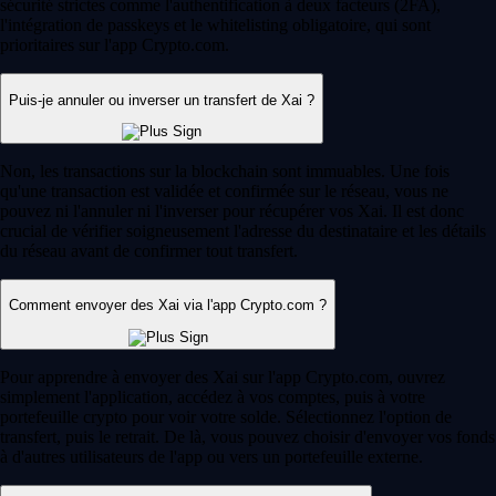
sécurité strictes comme l'authentification à deux facteurs (2FA),
l'intégration de passkeys et le whitelisting obligatoire, qui sont
prioritaires sur l'app Crypto.com.
Puis-je annuler ou inverser un transfert de Xai ?
Non, les transactions sur la blockchain sont immuables. Une fois
qu'une transaction est validée et confirmée sur le réseau, vous ne
pouvez ni l'annuler ni l'inverser pour récupérer vos Xai. Il est donc
crucial de vérifier soigneusement l'adresse du destinataire et les détails
du réseau avant de confirmer tout transfert.
Comment envoyer des Xai via l'app Crypto.com ?
Pour apprendre à envoyer des Xai sur l'app Crypto.com, ouvrez
simplement l'application, accédez à vos comptes, puis à votre
portefeuille crypto pour voir votre solde. Sélectionnez l'option de
transfert, puis le retrait. De là, vous pouvez choisir d'envoyer vos fonds
à d'autres utilisateurs de l'app ou vers un portefeuille externe.