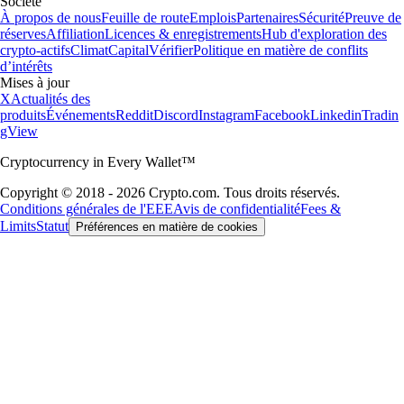
Société
À propos de nous
Feuille de route
Emplois
Partenaires
Sécurité
Preuve de
réserves
Affiliation
Licences & enregistrements
Hub d'exploration des
crypto-actifs
Climat
Capital
Vérifier
Politique en matière de conflits
d’intérêts
Mises à jour
X
Actualités des
produits
Événements
Reddit
Discord
Instagram
Facebook
Linkedin
Tradin
gView
Cryptocurrency in Every Wallet™
Copyright © 2018 - 2026 Crypto.com. Tous droits réservés.
Conditions générales de l'EEE
Avis de confidentialité
Fees &
Limits
Statut
Préférences en matière de cookies