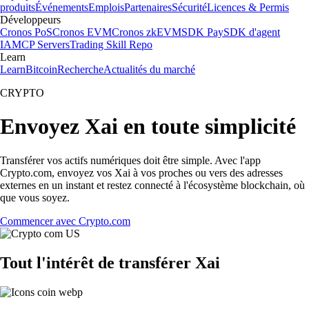
produits
Événements
Emplois
Partenaires
Sécurité
Licences & Permis
Développeurs
Cronos PoS
Cronos EVM
Cronos zkEVM
SDK Pay
SDK d'agent
IA
MCP Servers
Trading Skill Repo
Learn
Learn
Bitcoin
Recherche
Actualités du marché
CRYPTO
Envoyez Xai en toute simplicité
Transférer vos actifs numériques doit être simple. Avec l'app
Crypto.com, envoyez vos Xai à vos proches ou vers des adresses
externes en un instant et restez connecté à l'écosystème blockchain, où
que vous soyez.
Commencer avec Crypto.com
Tout l'intérêt de transférer Xai