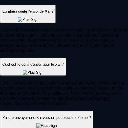
Combien coûte l'envoi de Xai ?
L'envoi de Xai sur sa blockchain native entraîne généralement des frais
de réseau (ou « gas »), qui varient selon la congestion. Cependant,
certaines solutions permettent d'éviter ces coûts. Par exemple, le
transfert de Xai vers un autre utilisateur de l'app Crypto.com est
entièrement gratuit.
Quel est le délai d'envoi pour le Xai ?
Le délai d'envoi dépend généralement du trafic sur la blockchain. Un
transfert classique peut prendre de quelques minutes à beaucoup plus
de temps en période de forte affluence. En revanche, les transferts «
off-chain » entre utilisateurs sur des plateformes comme l'app
Crypto.com sont souvent instantanés.
Puis-je envoyer des Xai vers un portefeuille externe ?