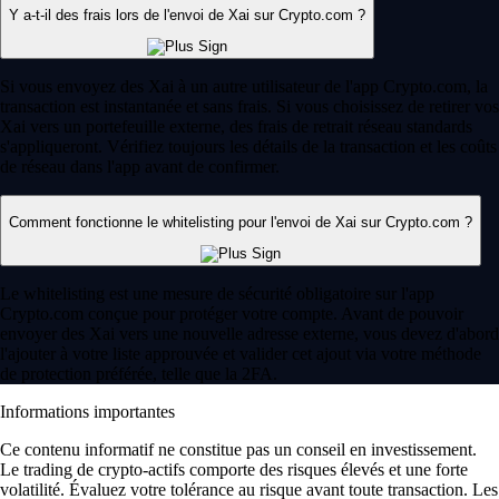
Y a-t-il des frais lors de l'envoi de Xai sur Crypto.com ?
Si vous envoyez des Xai à un autre utilisateur de l'app Crypto.com, la
transaction est instantanée et sans frais. Si vous choisissez de retirer vos
Xai vers un portefeuille externe, des frais de retrait réseau standards
s'appliqueront. Vérifiez toujours les détails de la transaction et les coûts
de réseau dans l'app avant de confirmer.
Comment fonctionne le whitelisting pour l'envoi de Xai sur Crypto.com ?
Le whitelisting est une mesure de sécurité obligatoire sur l'app
Crypto.com conçue pour protéger votre compte. Avant de pouvoir
envoyer des Xai vers une nouvelle adresse externe, vous devez d'abord
l'ajouter à votre liste approuvée et valider cet ajout via votre méthode
de protection préférée, telle que la 2FA.
Informations importantes
Ce contenu informatif ne constitue pas un conseil en investissement.
Le trading de crypto-actifs comporte des risques élevés et une forte
volatilité. Évaluez votre tolérance au risque avant toute transaction. Les