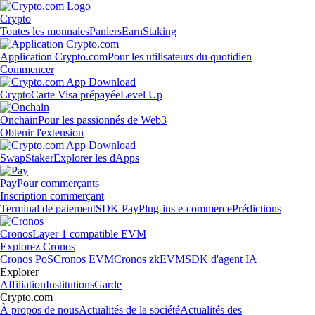
Crypto
Toutes les monnaies
Paniers
Earn
Staking
Application Crypto.com
Pour les utilisateurs du quotidien
Commencer
Crypto
Carte Visa prépayée
Level Up
Onchain
Pour les passionnés de Web3
Obtenir l'extension
Swap
Staker
Explorer les dApps
Pay
Pour commerçants
Inscription commerçant
Terminal de paiement
SDK Pay
Plug-ins e-commerce
Prédictions
Cronos
Layer 1 compatible EVM
Explorez Cronos
Cronos PoS
Cronos EVM
Cronos zkEVM
SDK d'agent IA
Explorer
Affiliation
Institutions
Garde
Crypto.com
À propos de nous
Actualités de la société
Actualités des