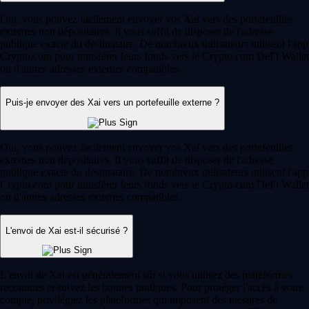
Oui, vous pouvez facilement envoyer vos Xai vers des portefeuilles
externes non dépositaires. Il vous suffit de disposer de l'adresse
publique exacte du destinataire. De nombreux utilisateurs utilisent l'app
Crypto.com pour transférer leurs fonds vers le Crypto.com DeFi Wallet
ou d'autres adresses externes compatibles.
Puis-je envoyer des Xai vers un portefeuille externe ?
Oui, vous pouvez facilement envoyer vos Xai vers des portefeuilles
externes non dépositaires. Il vous suffit de disposer de l'adresse
publique exacte du destinataire. De nombreux utilisateurs utilisent l'app
Crypto.com pour transférer leurs fonds vers le Crypto.com DeFi Wallet
ou d'autres adresses externes compatibles.
L'envoi de Xai est-il sécurisé ?
L'envoi de Xai est généralement sûr si vous utilisez des plateformes
reconnues et suivez les bonnes pratiques. Pour protéger l'accès à votre
compte, privilégiez les plateformes qui imposent des mesures de