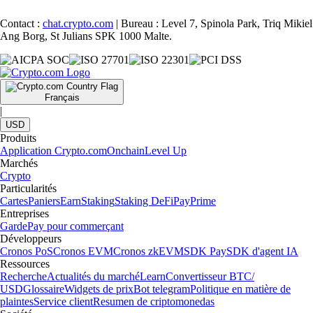
Contact :
chat.crypto.com
| Bureau : Level 7, Spinola Park, Triq Mikiel
Ang Borg, St Julians SPK 1000 Malte.
Français
|
USD
Produits
Application Crypto.com
Onchain
Level Up
Marchés
Crypto
Particularités
Cartes
Paniers
Earn
Staking
Staking DeFi
Pay
Prime
Entreprises
Garde
Pay pour commerçant
Développeurs
Cronos PoS
Cronos EVM
Cronos zkEVM
SDK Pay
SDK d'agent IA
Ressources
Recherche
Actualités du marché
Learn
Convertisseur BTC/
USD
Glossaire
Widgets de prix
Bot telegram
Politique en matière de
plaintes
Service client
Resumen de criptomonedas