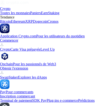
Crypto
Toutes les monnaies
Paniers
Earn
Staking
Tendance
Bitcoin
Ethereum
XRP
Dogecoin
Cronos
Application Crypto.com
Pour les utilisateurs du quotidien
Commencer
Crypto
Carte Visa prépayée
Level Up
Onchain
Pour les passionnés de Web3
Obtenir l'extension
Swap
Staker
Explorer les dApps
Pay
Pour commerçants
Inscription commerçant
Terminal de paiement
SDK Pay
Plug-ins e-commerce
Prédictions