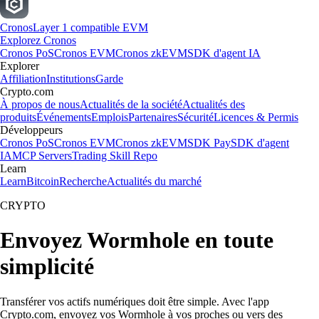
Cronos
Layer 1 compatible EVM
Explorez Cronos
Cronos PoS
Cronos EVM
Cronos zkEVM
SDK d'agent IA
Explorer
Affiliation
Institutions
Garde
Crypto.com
À propos de nous
Actualités de la société
Actualités des
produits
Événements
Emplois
Partenaires
Sécurité
Licences & Permis
Développeurs
Cronos PoS
Cronos EVM
Cronos zkEVM
SDK Pay
SDK d'agent
IA
MCP Servers
Trading Skill Repo
Learn
Learn
Bitcoin
Recherche
Actualités du marché
CRYPTO
Envoyez Wormhole en toute
simplicité
Transférer vos actifs numériques doit être simple. Avec l'app
Crypto.com, envoyez vos Wormhole à vos proches ou vers des