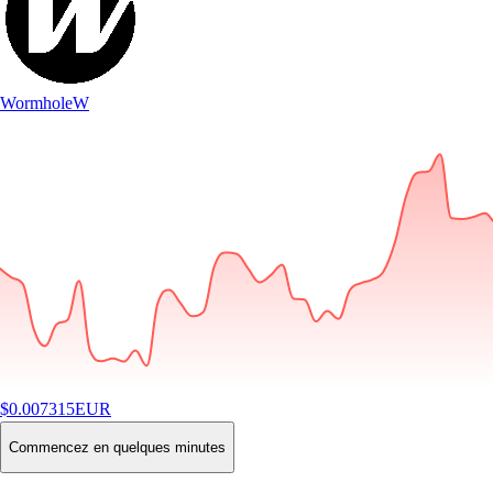
Wormhole
W
$
0.007315
EUR
-0.45
%
24H
Buy
Commencez en quelques minutes