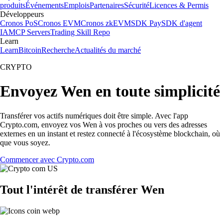
produits
Événements
Emplois
Partenaires
Sécurité
Licences & Permis
Développeurs
Cronos PoS
Cronos EVM
Cronos zkEVM
SDK Pay
SDK d'agent
IA
MCP Servers
Trading Skill Repo
Learn
Learn
Bitcoin
Recherche
Actualités du marché
CRYPTO
Envoyez Wen en toute simplicité
Transférer vos actifs numériques doit être simple. Avec l'app
Crypto.com, envoyez vos Wen à vos proches ou vers des adresses
externes en un instant et restez connecté à l'écosystème blockchain, où
que vous soyez.
Commencer avec Crypto.com
Tout l'intérêt de transférer Wen