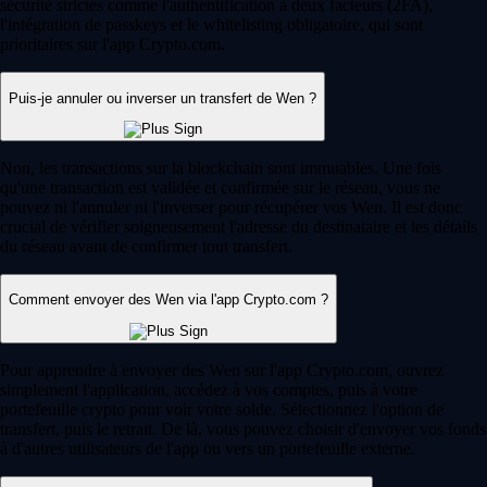
sécurité strictes comme l'authentification à deux facteurs (2FA),
l'intégration de passkeys et le whitelisting obligatoire, qui sont
prioritaires sur l'app Crypto.com.
Puis-je annuler ou inverser un transfert de Wen ?
Non, les transactions sur la blockchain sont immuables. Une fois
qu'une transaction est validée et confirmée sur le réseau, vous ne
pouvez ni l'annuler ni l'inverser pour récupérer vos Wen. Il est donc
crucial de vérifier soigneusement l'adresse du destinataire et les détails
du réseau avant de confirmer tout transfert.
Comment envoyer des Wen via l'app Crypto.com ?
Pour apprendre à envoyer des Wen sur l'app Crypto.com, ouvrez
simplement l'application, accédez à vos comptes, puis à votre
portefeuille crypto pour voir votre solde. Sélectionnez l'option de
transfert, puis le retrait. De là, vous pouvez choisir d'envoyer vos fonds
à d'autres utilisateurs de l'app ou vers un portefeuille externe.