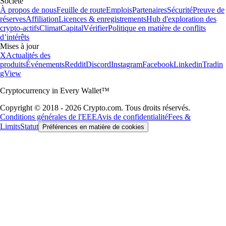
Société
À propos de nous
Feuille de route
Emplois
Partenaires
Sécurité
Preuve de
réserves
Affiliation
Licences & enregistrements
Hub d'exploration des
crypto-actifs
Climat
Capital
Vérifier
Politique en matière de conflits
d’intérêts
Mises à jour
X
Actualités des
produits
Événements
Reddit
Discord
Instagram
Facebook
Linkedin
Tradin
gView
Cryptocurrency in Every Wallet™
Copyright © 2018 - 2026 Crypto.com. Tous droits réservés.
Conditions générales de l'EEE
Avis de confidentialité
Fees &
Limits
Statut
Préférences en matière de cookies