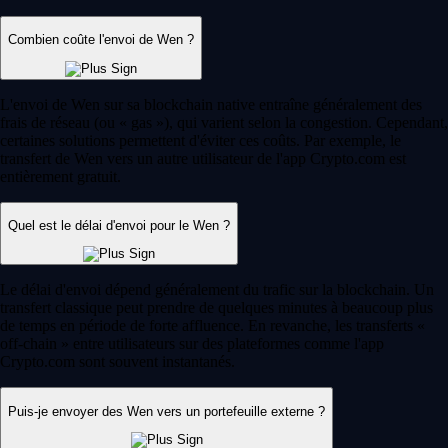
Combien coûte l'envoi de Wen ?
L'envoi de Wen sur sa blockchain native entraîne généralement des
frais de réseau (ou « gas »), qui varient selon la congestion. Cependant,
certaines solutions permettent d'éviter ces coûts. Par exemple, le
transfert de Wen vers un autre utilisateur de l'app Crypto.com est
entièrement gratuit.
Quel est le délai d'envoi pour le Wen ?
Le délai d'envoi dépend généralement du trafic sur la blockchain. Un
transfert classique peut prendre de quelques minutes à beaucoup plus
de temps en période de forte affluence. En revanche, les transferts «
off-chain » entre utilisateurs sur des plateformes comme l'app
Crypto.com sont souvent instantanés.
Puis-je envoyer des Wen vers un portefeuille externe ?