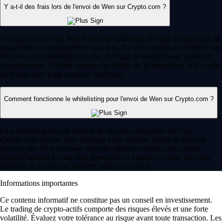
Y a-t-il des frais lors de l'envoi de Wen sur Crypto.com ?
Si vous envoyez des Wen à un autre utilisateur de l'app Crypto.com, la
transaction est instantanée et sans frais. Si vous choisissez de retirer vos
Wen vers un portefeuille externe, des frais de retrait réseau standards
s'appliqueront. Vérifiez toujours les détails de la transaction et les coûts
de réseau dans l'app avant de confirmer.
Comment fonctionne le whitelisting pour l'envoi de Wen sur Crypto.com ?
Le whitelisting est une mesure de sécurité obligatoire sur l'app
Crypto.com conçue pour protéger votre compte. Avant de pouvoir
envoyer des Wen vers une nouvelle adresse externe, vous devez
d'abord l'ajouter à votre liste approuvée et valider cet ajout via votre
méthode de protection préférée, telle que la 2FA.
Informations importantes
Ce contenu informatif ne constitue pas un conseil en investissement.
Le trading de crypto-actifs comporte des risques élevés et une forte
volatilité. Évaluez votre tolérance au risque avant toute transaction. Les