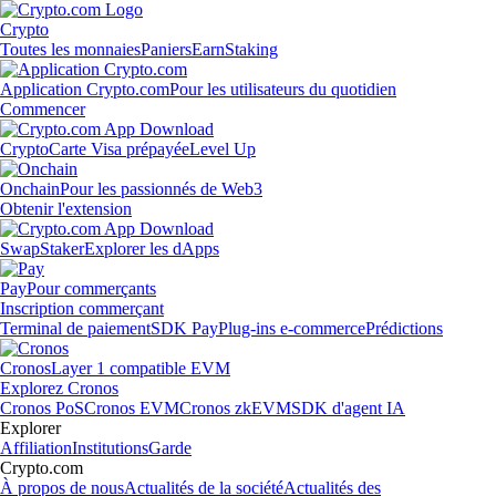
Crypto
Toutes les monnaies
Paniers
Earn
Staking
Application Crypto.com
Pour les utilisateurs du quotidien
Commencer
Crypto
Carte Visa prépayée
Level Up
Onchain
Pour les passionnés de Web3
Obtenir l'extension
Swap
Staker
Explorer les dApps
Pay
Pour commerçants
Inscription commerçant
Terminal de paiement
SDK Pay
Plug-ins e-commerce
Prédictions
Cronos
Layer 1 compatible EVM
Explorez Cronos
Cronos PoS
Cronos EVM
Cronos zkEVM
SDK d'agent IA
Explorer
Affiliation
Institutions
Garde
Crypto.com
À propos de nous
Actualités de la société
Actualités des