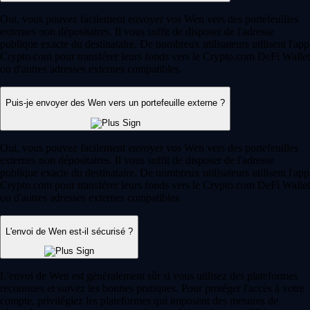
Oui, vous pouvez facilement envoyer vos Wen vers des portefeuilles
externes non dépositaires. Il vous suffit de disposer de l'adresse
publique exacte du destinataire. De nombreux utilisateurs utilisent l'app
Crypto.com pour transférer leurs fonds vers le Crypto.com DeFi Wallet
ou d'autres adresses externes compatibles.
Puis-je envoyer des Wen vers un portefeuille externe ?
Oui, vous pouvez facilement envoyer vos Wen vers des portefeuilles
externes non dépositaires. Il vous suffit de disposer de l'adresse
publique exacte du destinataire. De nombreux utilisateurs utilisent l'app
Crypto.com pour transférer leurs fonds vers le Crypto.com DeFi Wallet
ou d'autres adresses externes compatibles.
L'envoi de Wen est-il sécurisé ?
L'envoi de Wen est généralement sûr si vous utilisez des plateformes
reconnues et suivez les bonnes pratiques. Pour protéger l'accès à votre
compte, privilégiez les plateformes qui imposent des mesures de