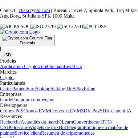
Contact :
chat.crypto.com
| Bureau : Level 7, Spinola Park, Triq Mikiel
Ang Borg, St Julians SPK 1000 Malte.
Français
|
USD
Produits
Application Crypto.com
Onchain
Level Up
Marchés
Crypto
Particularités
Cartes
Paniers
Earn
Staking
Staking DeFi
Pay
Prime
Entreprises
Garde
Pay pour commerçant
Développeurs
Cronos PoS
Cronos EVM
Cronos zkEVM
SDK Pay
SDK d'agent IA
Ressources
Recherche
Actualités du marché
Learn
Convertisseur BTC/
USD
Glossaire
Widgets de prix
Bot telegram
Politique en matière de
plaintes
Service client
Resumen de criptomonedas