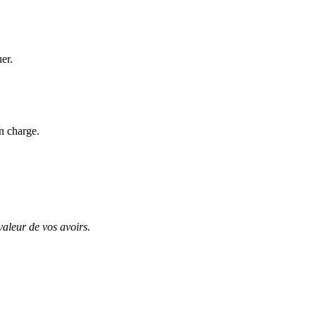
uer.
n charge.
valeur de vos avoirs.