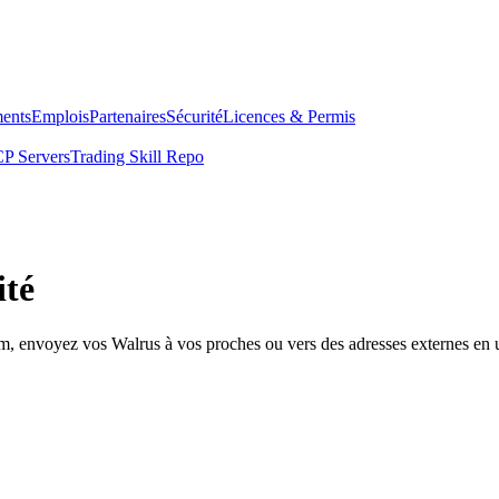
ents
Emplois
Partenaires
Sécurité
Licences & Permis
P Servers
Trading Skill Repo
ité
om, envoyez vos Walrus à vos proches ou vers des adresses externes en u