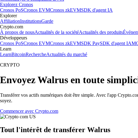
Explorez Cronos
Cronos PoS
Cronos EVM
Cronos zkEVM
SDK d'agent IA
Explorer
Affiliation
Institutions
Garde
Crypto.com
À propos de nous
Actualités de la société
Actualités des produits
Événem
Développeurs
Cronos PoS
Cronos EVM
Cronos zkEVM
SDK Pay
SDK d'agent IA
MC
Learn
Learn
Bitcoin
Recherche
Actualités du marché
CRYPTO
Envoyez Walrus en toute simplic
Transférer vos actifs numériques doit être simple. Avec l'app Crypto.c
soyez.
Commencer avec Crypto.com
Tout l'intérêt de transférer Walrus