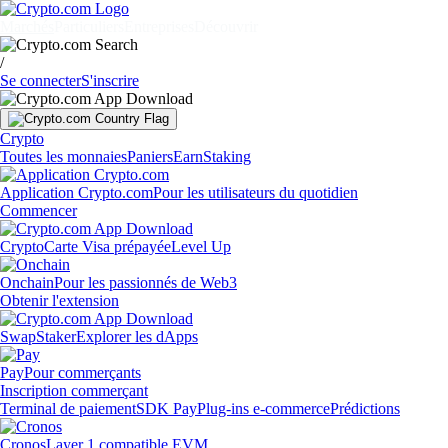
Marchés
Particuliers
Entreprises
Découvrir
/
Se connecter
S'inscrire
Crypto
Toutes les monnaies
Paniers
Earn
Staking
Application Crypto.com
Pour les utilisateurs du quotidien
Commencer
Crypto
Carte Visa prépayée
Level Up
Onchain
Pour les passionnés de Web3
Obtenir l'extension
Swap
Staker
Explorer les dApps
Pay
Pour commerçants
Inscription commerçant
Terminal de paiement
SDK Pay
Plug-ins e-commerce
Prédictions
Cronos
Layer 1 compatible EVM