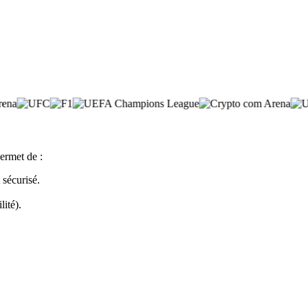
ermet de :
sécurisé.
lité).