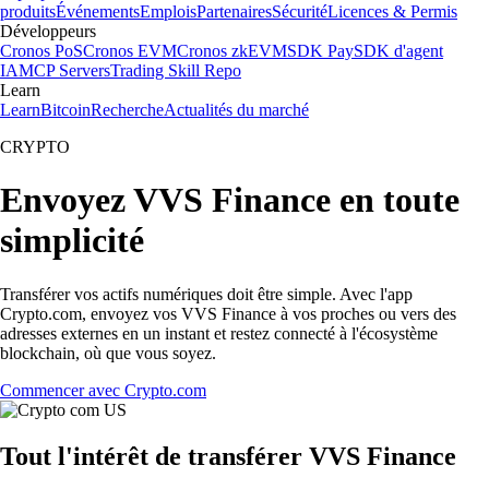
produits
Événements
Emplois
Partenaires
Sécurité
Licences & Permis
Développeurs
Cronos PoS
Cronos EVM
Cronos zkEVM
SDK Pay
SDK d'agent
IA
MCP Servers
Trading Skill Repo
Learn
Learn
Bitcoin
Recherche
Actualités du marché
CRYPTO
Envoyez VVS Finance en toute
simplicité
Transférer vos actifs numériques doit être simple. Avec l'app
Crypto.com, envoyez vos VVS Finance à vos proches ou vers des
adresses externes en un instant et restez connecté à l'écosystème
blockchain, où que vous soyez.
Commencer avec Crypto.com
Tout l'intérêt de transférer VVS Finance