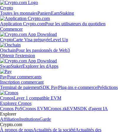
Crypto
Toutes les monnaies
Paniers
Earn
Staking
Application Crypto.com
Pour les utilisateurs du quotidien
Commencer
Crypto
Carte Visa prépayée
Level Up
Onchain
Pour les passionnés de Web3
Obtenir l'extension
Swap
Staker
Explorer les dApps
Pay
Pour commerçants
Inscription commerçant
Terminal de paiement
SDK Pay
Plug-ins e-commerce
Prédictions
Cronos
Layer 1 compatible EVM
Explorez Cronos
Cronos PoS
Cronos EVM
Cronos zkEVM
SDK d'agent IA
Explorer
Affiliation
Institutions
Garde
Crypto.com
À propos de nous
Actualités de la société
Actualités des