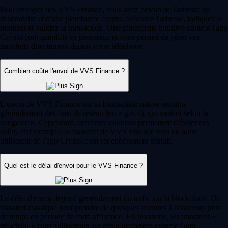
Pour envoyer des VVS Finance, vous avez besoin de l'adresse du
destinataire et d'une plateforme crypto. Saisissez l'adresse, indiquez le
montant et validez la transaction. Une plateforme intuitive comme l'app
Crypto.com simplifie ce processus et vous permet de gérer vos
transferts directement depuis votre téléphone.
Combien coûte l'envoi de VVS Finance ?
L'envoi de VVS Finance sur sa blockchain native entraîne
généralement des frais de réseau (ou « gas »), qui varient selon la
congestion. Cependant, certaines solutions permettent d'éviter ces
coûts. Par exemple, le transfert de VVS Finance vers un autre
utilisateur de l'app Crypto.com est entièrement gratuit.
Quel est le délai d'envoi pour le VVS Finance ?
Le délai d'envoi dépend généralement du trafic sur la blockchain. Un
transfert classique peut prendre de quelques minutes à beaucoup plus
de temps en période de forte affluence. En revanche, les transferts «
off-chain » entre utilisateurs sur des plateformes comme l'app