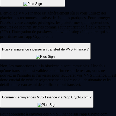
L'envoi de VVS Finance est généralement sûr si vous utilisez des
plateformes reconnues et suivez les bonnes pratiques. Pour protéger
l'accès à votre compte, privilégiez les plateformes qui imposent des
mesures de sécurité strictes comme l'authentification à deux facteurs
(2FA), l'intégration de passkeys et le whitelisting obligatoire, qui sont
prioritaires sur l'app Crypto.com.
Puis-je annuler ou inverser un transfert de VVS Finance ?
Non, les transactions sur la blockchain sont immuables. Une fois
qu'une transaction est validée et confirmée sur le réseau, vous ne
pouvez ni l'annuler ni l'inverser pour récupérer vos VVS Finance. Il est
donc crucial de vérifier soigneusement l'adresse du destinataire et les
détails du réseau avant de confirmer tout transfert.
Comment envoyer des VVS Finance via l'app Crypto.com ?
Pour apprendre à envoyer des VVS Finance sur l'app Crypto.com,