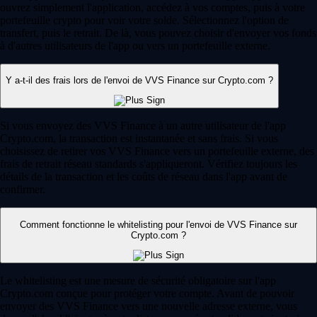
ouvrez simplement l'application, accédez à vos comptes, puis à votre
portefeuille crypto pour voir votre solde. Sélectionnez l'option de
transfert, puis le retrait. De là, vous pouvez choisir d'envoyer vos fonds
à d'autres utilisateurs de l'app ou vers un portefeuille externe.
Y a-t-il des frais lors de l'envoi de VVS Finance sur Crypto.com ?
Si vous envoyez des VVS Finance à un autre utilisateur de l'app
Crypto.com, la transaction est instantanée et sans frais. Si vous
choisissez de retirer vos VVS Finance vers un portefeuille externe, des
frais de retrait réseau standards s'appliqueront. Vérifiez toujours les
détails de la transaction et les coûts de réseau dans l'app avant de
confirmer.
Comment fonctionne le whitelisting pour l'envoi de VVS Finance sur
Crypto.com ?
Le whitelisting est une mesure de sécurité obligatoire sur l'app
Crypto.com conçue pour protéger votre compte. Avant de pouvoir
envoyer des VVS Finance vers une nouvelle adresse externe, vous