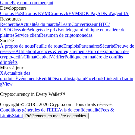
Garde
Pay pour commerçant
Développeurs
Cronos PoS
Cronos EVM
Cronos zkEVM
SDK Pay
SDK d'agent IA
Ressources
Recherche
Actualités du marché
Learn
Convertisseur BTC/
USD
Glossaire
Widgets de prix
Bot telegram
Politique en matière de
plaintes
Service client
Resumen de criptomonedas
Société
À propos de nous
Feuille de route
Emplois
Partenaires
Sécurité
Preuve de
réserves
Affiliation
Licences & enregistrements
Hub d'exploration des
crypto-actifs
Climat
Capital
Vérifier
Politique en matière de conflits
d’intérêts
Mises à jour
X
Actualités des
produits
Événements
Reddit
Discord
Instagram
Facebook
Linkedin
Tradin
gView
Cryptocurrency in Every Wallet™
Copyright © 2018 - 2026 Crypto.com. Tous droits réservés.
Conditions générales de l'EEE
Avis de confidentialité
Fees &
Limits
Statut
Préférences en matière de cookies