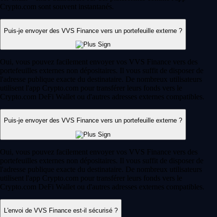
Crypto.com sont souvent instantanés.
Puis-je envoyer des VVS Finance vers un portefeuille externe ?
Oui, vous pouvez facilement envoyer vos VVS Finance vers des
portefeuilles externes non dépositaires. Il vous suffit de disposer de
l'adresse publique exacte du destinataire. De nombreux utilisateurs
utilisent l'app Crypto.com pour transférer leurs fonds vers le
Crypto.com DeFi Wallet ou d'autres adresses externes compatibles.
Puis-je envoyer des VVS Finance vers un portefeuille externe ?
Oui, vous pouvez facilement envoyer vos VVS Finance vers des
portefeuilles externes non dépositaires. Il vous suffit de disposer de
l'adresse publique exacte du destinataire. De nombreux utilisateurs
utilisent l'app Crypto.com pour transférer leurs fonds vers le
Crypto.com DeFi Wallet ou d'autres adresses externes compatibles.
L'envoi de VVS Finance est-il sécurisé ?