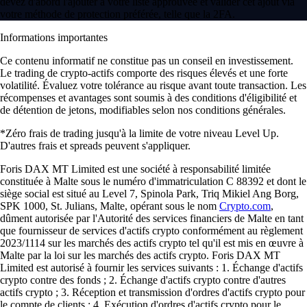
devez d'abord l'ajouter à votre liste approuvée et valider cet ajout via
votre méthode de protection préférée, telle que la 2FA.
Informations importantes
Ce contenu informatif ne constitue pas un conseil en investissement.
Le trading de crypto-actifs comporte des risques élevés et une forte
volatilité. Évaluez votre tolérance au risque avant toute transaction. Les
récompenses et avantages sont soumis à des conditions d'éligibilité et
de détention de jetons, modifiables selon nos conditions générales.
*Zéro frais de trading jusqu'à la limite de votre niveau Level Up.
D'autres frais et spreads peuvent s'appliquer.
Foris DAX MT Limited est une société à responsabilité limitée
constituée à Malte sous le numéro d'immatriculation C 88392 et dont le
siège social est situé au Level 7, Spinola Park, Triq Mikiel Ang Borg,
SPK 1000, St. Julians, Malte, opérant sous le nom
Crypto.com
,
dûment autorisée par l'Autorité des services financiers de Malte en tant
que fournisseur de services d'actifs crypto conformément au règlement
2023/1114 sur les marchés des actifs crypto tel qu'il est mis en œuvre à
Malte par la loi sur les marchés des actifs crypto. Foris DAX MT
Limited est autorisé à fournir les services suivants : 1. Échange d'actifs
crypto contre des fonds ; 2. Échange d'actifs crypto contre d'autres
actifs crypto ; 3. Réception et transmission d'ordres d'actifs crypto pour
le compte de clients ; 4. Exécution d'ordres d'actifs crypto pour le