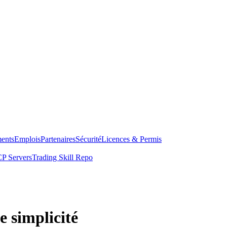
ents
Emplois
Partenaires
Sécurité
Licences & Permis
P Servers
Trading Skill Repo
e simplicité