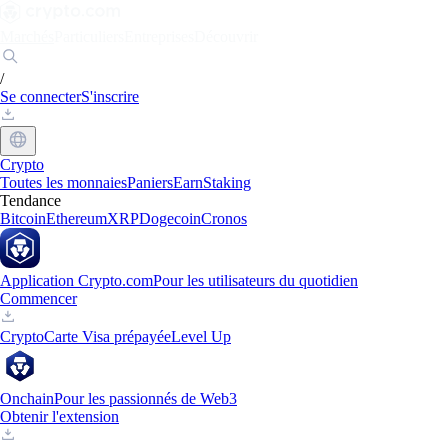
Marchés
Particuliers
Entreprises
Découvrir
/
Se connecter
S'inscrire
Crypto
Toutes les monnaies
Paniers
Earn
Staking
Tendance
Bitcoin
Ethereum
XRP
Dogecoin
Cronos
Application Crypto.com
Pour les utilisateurs du quotidien
Commencer
Crypto
Carte Visa prépayée
Level Up
Onchain
Pour les passionnés de Web3
Obtenir l'extension