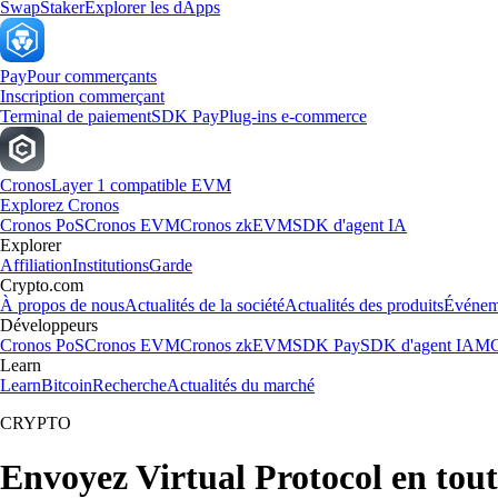
Swap
Staker
Explorer les dApps
Pay
Pour commerçants
Inscription commerçant
Terminal de paiement
SDK Pay
Plug-ins e-commerce
Cronos
Layer 1 compatible EVM
Explorez Cronos
Cronos PoS
Cronos EVM
Cronos zkEVM
SDK d'agent IA
Explorer
Affiliation
Institutions
Garde
Crypto.com
À propos de nous
Actualités de la société
Actualités des produits
Événem
Développeurs
Cronos PoS
Cronos EVM
Cronos zkEVM
SDK Pay
SDK d'agent IA
MC
Learn
Learn
Bitcoin
Recherche
Actualités du marché
CRYPTO
Envoyez Virtual Protocol en tout