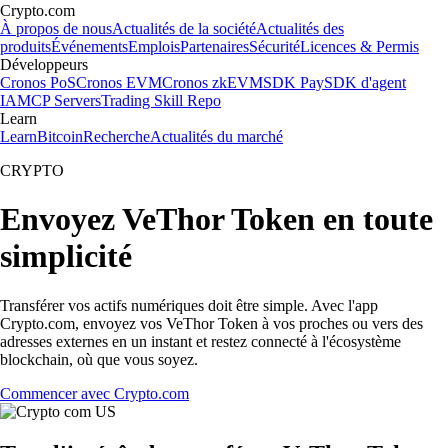
Crypto.com
À propos de nous
Actualités de la société
Actualités des
produits
Événements
Emplois
Partenaires
Sécurité
Licences & Permis
Développeurs
Cronos PoS
Cronos EVM
Cronos zkEVM
SDK Pay
SDK d'agent
IA
MCP Servers
Trading Skill Repo
Learn
Learn
Bitcoin
Recherche
Actualités du marché
CRYPTO
Envoyez VeThor Token en toute
simplicité
Transférer vos actifs numériques doit être simple. Avec l'app
Crypto.com, envoyez vos VeThor Token à vos proches ou vers des
adresses externes en un instant et restez connecté à l'écosystème
blockchain, où que vous soyez.
Commencer avec Crypto.com