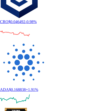
CRO
$
0.046492
-0.98
%
ADA
$
0.168838
+
1.91
%