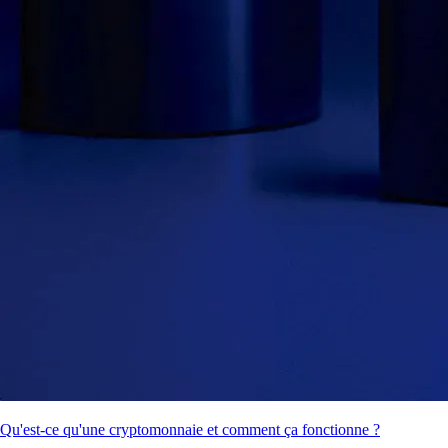
Qu'est-ce qu'une cryptomonnaie et comment ça fonctionne ?