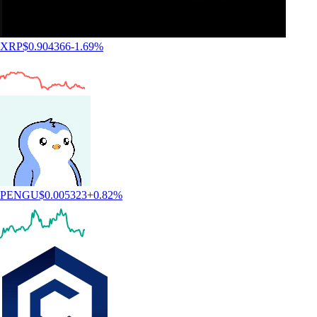
XRP
$
0.904366
-1.69
%
PENGU
$
0.005323
+
0.82
%