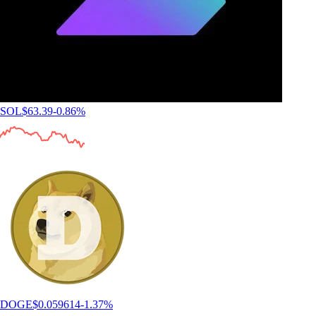
SOL
$
63.39
-0.86
%
DOGE
$
0.059614
-1.37
%