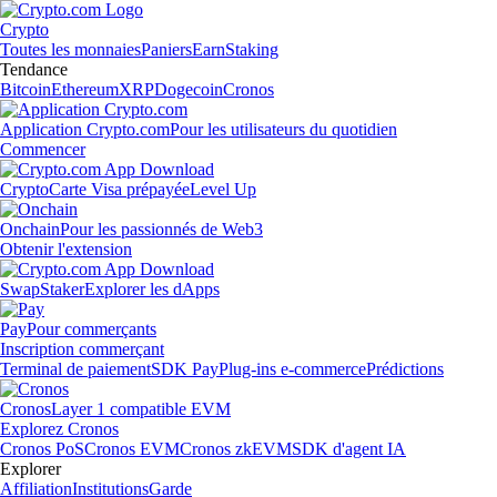
Crypto
Toutes les monnaies
Paniers
Earn
Staking
Tendance
Bitcoin
Ethereum
XRP
Dogecoin
Cronos
Application Crypto.com
Pour les utilisateurs du quotidien
Commencer
Crypto
Carte Visa prépayée
Level Up
Onchain
Pour les passionnés de Web3
Obtenir l'extension
Swap
Staker
Explorer les dApps
Pay
Pour commerçants
Inscription commerçant
Terminal de paiement
SDK Pay
Plug-ins e-commerce
Prédictions
Cronos
Layer 1 compatible EVM
Explorez Cronos
Cronos PoS
Cronos EVM
Cronos zkEVM
SDK d'agent IA
Explorer
Affiliation
Institutions
Garde