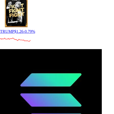
TRUMP
$
1.26
-0.79
%