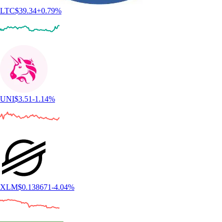
LTC
$
39.34
+
0.79
%
UNI
$
3.51
-1.14
%
XLM
$
0.138671
-4.04
%