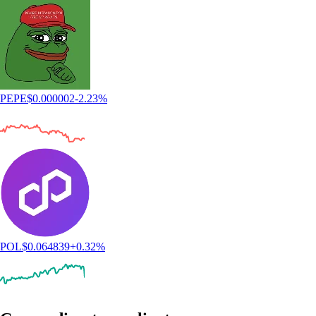
PEPE
$
0.000002
-2.23
%
POL
$
0.064839
+
0.32
%