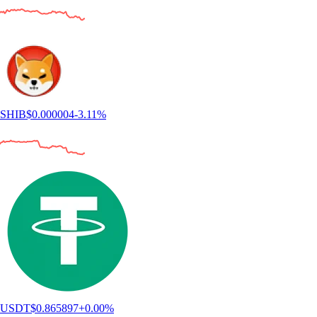
SHIB
$
0.000004
-3.11
%
USDT
$
0.865897
+
0.00
%