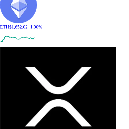
ETH
$
1,652.02
+
1.90
%