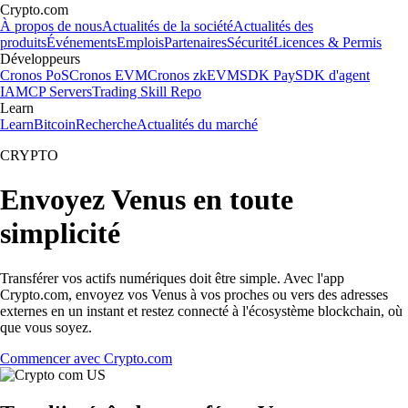
Crypto.com
À propos de nous
Actualités de la société
Actualités des
produits
Événements
Emplois
Partenaires
Sécurité
Licences & Permis
Développeurs
Cronos PoS
Cronos EVM
Cronos zkEVM
SDK Pay
SDK d'agent
IA
MCP Servers
Trading Skill Repo
Learn
Learn
Bitcoin
Recherche
Actualités du marché
CRYPTO
Envoyez Venus en toute
simplicité
Transférer vos actifs numériques doit être simple. Avec l'app
Crypto.com, envoyez vos Venus à vos proches ou vers des adresses
externes en un instant et restez connecté à l'écosystème blockchain, où
que vous soyez.
Commencer avec Crypto.com