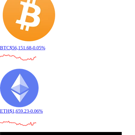
BTC
$
56,151.68
-0.05
%
ETH
$
1,659.23
-0.06
%