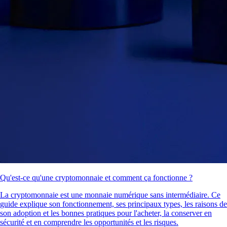
Qu'est-ce qu'une cryptomonnaie et comment ça fonctionne ?
La cryptomonnaie est une monnaie numérique sans intermédiaire. Ce
guide explique son fonctionnement, ses principaux types, les raisons de
son adoption et les bonnes pratiques pour l'acheter, la conserver en
sécurité et en comprendre les opportunités et les risques.