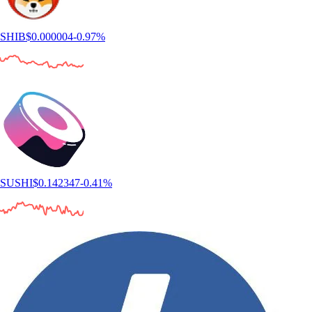
SHIB
$
0.000004
-0.97
%
SUSHI
$
0.142347
-0.41
%