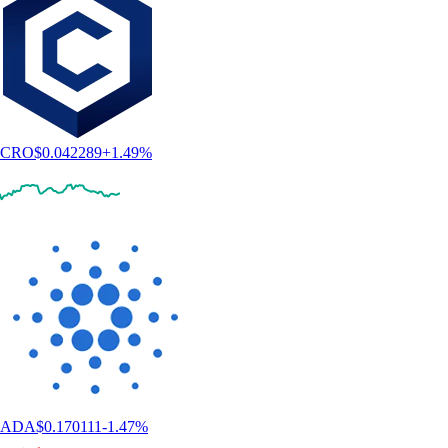
CRO
$
0.042289
+
1.49
%
ADA
$
0.170111
-1.47
%