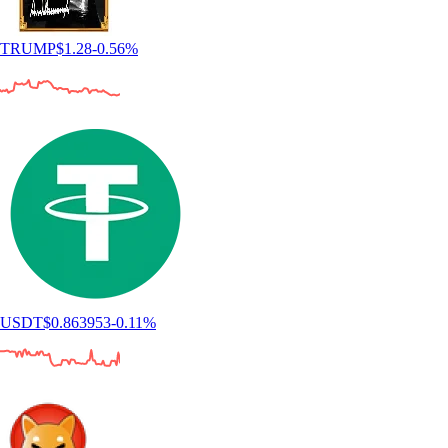
TRUMP
$
1.28
-0.56
%
USDT
$
0.863953
-0.11
%