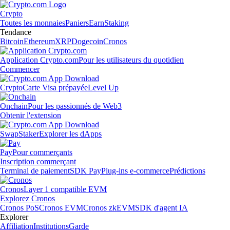
Crypto
Toutes les monnaies
Paniers
Earn
Staking
Tendance
Bitcoin
Ethereum
XRP
Dogecoin
Cronos
Application Crypto.com
Pour les utilisateurs du quotidien
Commencer
Crypto
Carte Visa prépayée
Level Up
Onchain
Pour les passionnés de Web3
Obtenir l'extension
Swap
Staker
Explorer les dApps
Pay
Pour commerçants
Inscription commerçant
Terminal de paiement
SDK Pay
Plug-ins e-commerce
Prédictions
Cronos
Layer 1 compatible EVM
Explorez Cronos
Cronos PoS
Cronos EVM
Cronos zkEVM
SDK d'agent IA
Explorer
Affiliation
Institutions
Garde