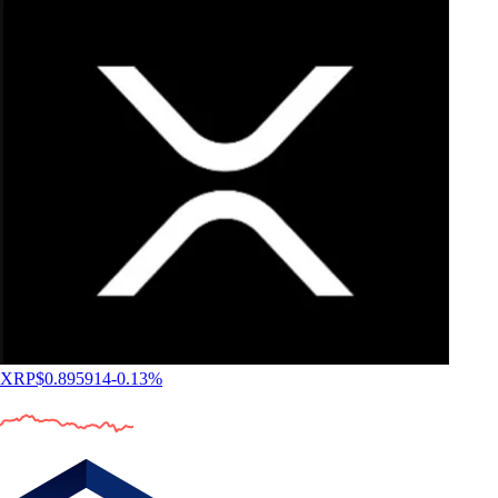
XRP
$
0.895914
-0.13
%