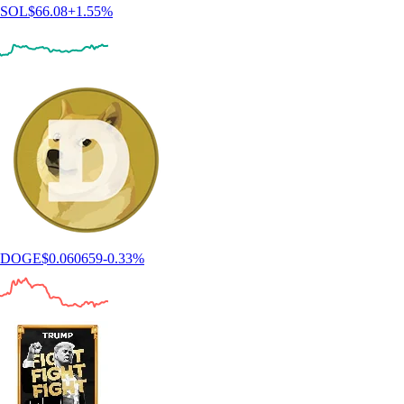
SOL
$
66.08
+
1.55
%
DOGE
$
0.060659
-0.33
%