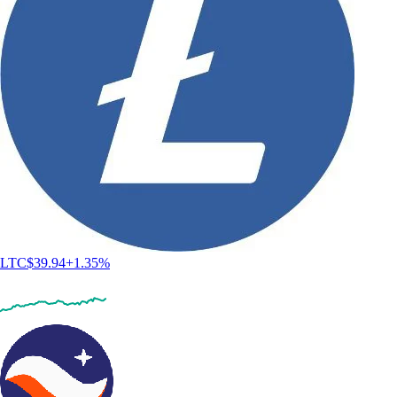
LTC
$
39.94
+
1.35
%