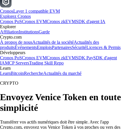
Cronos
Layer 1 compatible EVM
Explorez Cronos
Cronos PoS
Cronos EVM
Cronos zkEVM
SDK d'agent IA
Explorer
Affiliation
Institutions
Garde
Crypto.com
À propos de nous
Actualités de la société
Actualités des
produits
Événements
Emplois
Partenaires
Sécurité
Licences & Permis
Développeurs
Cronos PoS
Cronos EVM
Cronos zkEVM
SDK Pay
SDK d'agent
IA
MCP Servers
Trading Skill Repo
Learn
Learn
Bitcoin
Recherche
Actualités du marché
CRYPTO
Envoyez Venice Token en toute
simplicité
Transférer vos actifs numériques doit être simple. Avec l'app
Crypto.com, envoyez vos Venice Token à vos proches ou vers des