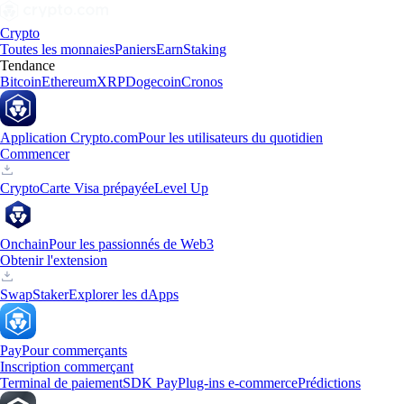
Crypto
Toutes les monnaies
Paniers
Earn
Staking
Tendance
Bitcoin
Ethereum
XRP
Dogecoin
Cronos
Application Crypto.com
Pour les utilisateurs du quotidien
Commencer
Crypto
Carte Visa prépayée
Level Up
Onchain
Pour les passionnés de Web3
Obtenir l'extension
Swap
Staker
Explorer les dApps
Pay
Pour commerçants
Inscription commerçant
Terminal de paiement
SDK Pay
Plug-ins e-commerce
Prédictions