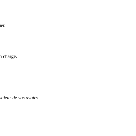
uer.
n charge.
valeur de vos avoirs.