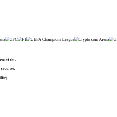
ermet de :
sécurisé.
lité).