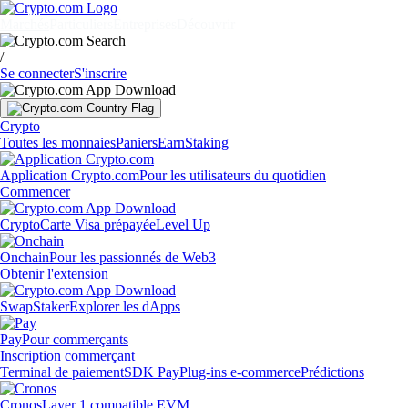
Marchés
Particuliers
Entreprises
Découvrir
/
Se connecter
S'inscrire
Crypto
Toutes les monnaies
Paniers
Earn
Staking
Application Crypto.com
Pour les utilisateurs du quotidien
Commencer
Crypto
Carte Visa prépayée
Level Up
Onchain
Pour les passionnés de Web3
Obtenir l'extension
Swap
Staker
Explorer les dApps
Pay
Pour commerçants
Inscription commerçant
Terminal de paiement
SDK Pay
Plug-ins e-commerce
Prédictions
Cronos
Layer 1 compatible EVM