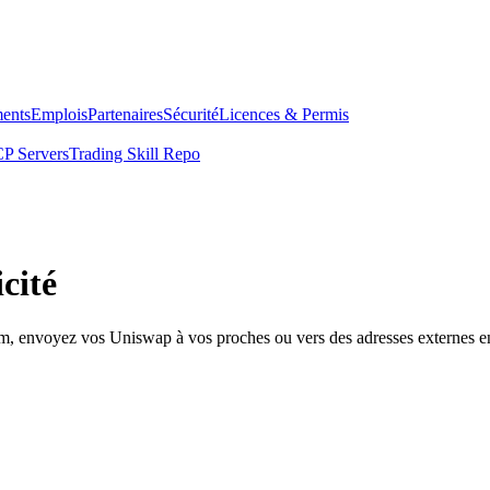
ents
Emplois
Partenaires
Sécurité
Licences & Permis
P Servers
Trading Skill Repo
cité
om, envoyez vos Uniswap à vos proches ou vers des adresses externes en