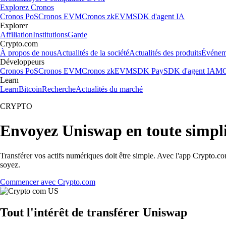
Explorez Cronos
Cronos PoS
Cronos EVM
Cronos zkEVM
SDK d'agent IA
Explorer
Affiliation
Institutions
Garde
Crypto.com
À propos de nous
Actualités de la société
Actualités des produits
Événem
Développeurs
Cronos PoS
Cronos EVM
Cronos zkEVM
SDK Pay
SDK d'agent IA
MC
Learn
Learn
Bitcoin
Recherche
Actualités du marché
CRYPTO
Envoyez Uniswap en toute simpli
Transférer vos actifs numériques doit être simple. Avec l'app Crypto.c
soyez.
Commencer avec Crypto.com
Tout l'intérêt de transférer Uniswap