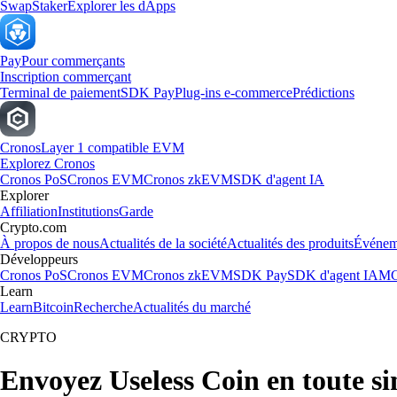
Swap
Staker
Explorer les dApps
Pay
Pour commerçants
Inscription commerçant
Terminal de paiement
SDK Pay
Plug-ins e-commerce
Prédictions
Cronos
Layer 1 compatible EVM
Explorez Cronos
Cronos PoS
Cronos EVM
Cronos zkEVM
SDK d'agent IA
Explorer
Affiliation
Institutions
Garde
Crypto.com
À propos de nous
Actualités de la société
Actualités des produits
Événem
Développeurs
Cronos PoS
Cronos EVM
Cronos zkEVM
SDK Pay
SDK d'agent IA
MC
Learn
Learn
Bitcoin
Recherche
Actualités du marché
CRYPTO
Envoyez Useless Coin en toute si