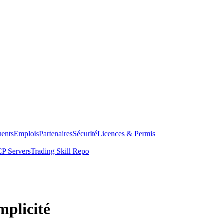
ents
Emplois
Partenaires
Sécurité
Licences & Permis
P Servers
Trading Skill Repo
mplicité