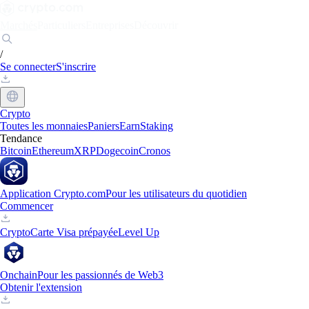
Marchés
Particuliers
Entreprises
Découvrir
/
Se connecter
S'inscrire
Crypto
Toutes les monnaies
Paniers
Earn
Staking
Tendance
Bitcoin
Ethereum
XRP
Dogecoin
Cronos
Application Crypto.com
Pour les utilisateurs du quotidien
Commencer
Crypto
Carte Visa prépayée
Level Up
Onchain
Pour les passionnés de Web3
Obtenir l'extension