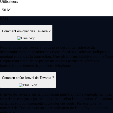
Utilisateurs
150 M
FAQ
Comment envoyer des Tevaera ?
Pour envoyer des Tevaera, vous avez besoin de l'adresse du
destinataire et d'une plateforme crypto. Saisissez l'adresse, indiquez le
montant et validez la transaction. Une plateforme intuitive comme l'app
Crypto.com simplifie ce processus et vous permet de gérer vos
transferts directement depuis votre téléphone.
Combien coûte l'envoi de Tevaera ?
L'envoi de Tevaera sur sa blockchain native entraîne généralement des
frais de réseau (ou « gas »), qui varient selon la congestion. Cependant,
certaines solutions permettent d'éviter ces coûts. Par exemple, le
transfert de Tevaera vers un autre utilisateur de l'app Crypto.com est
entièrement gratuit.