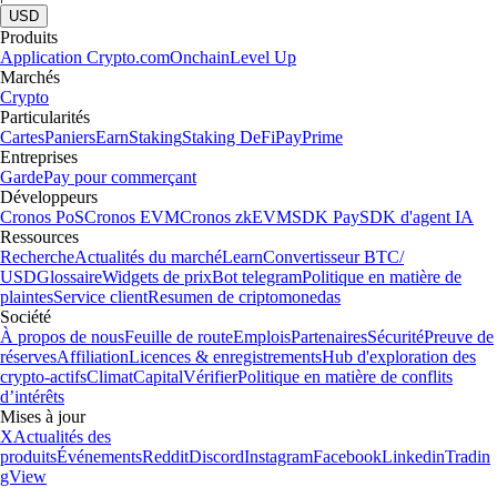
USD
Produits
Application Crypto.com
Onchain
Level Up
Marchés
Crypto
Particularités
Cartes
Paniers
Earn
Staking
Staking DeFi
Pay
Prime
Entreprises
Garde
Pay pour commerçant
Développeurs
Cronos PoS
Cronos EVM
Cronos zkEVM
SDK Pay
SDK d'agent IA
Ressources
Recherche
Actualités du marché
Learn
Convertisseur BTC/
USD
Glossaire
Widgets de prix
Bot telegram
Politique en matière de
plaintes
Service client
Resumen de criptomonedas
Société
À propos de nous
Feuille de route
Emplois
Partenaires
Sécurité
Preuve de
réserves
Affiliation
Licences & enregistrements
Hub d'exploration des
crypto-actifs
Climat
Capital
Vérifier
Politique en matière de conflits
d’intérêts
Mises à jour
X
Actualités des
produits
Événements
Reddit
Discord
Instagram
Facebook
Linkedin
Tradin
gView