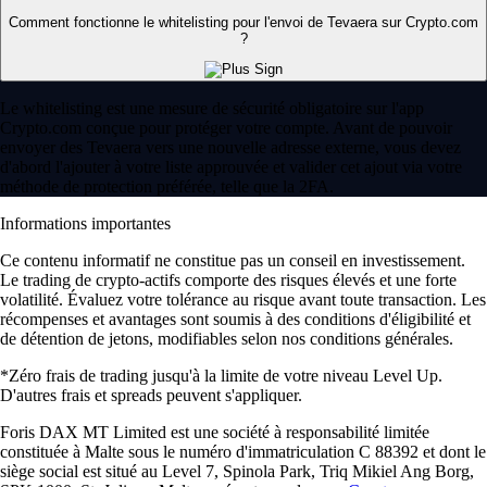
Comment fonctionne le whitelisting pour l'envoi de Tevaera sur Crypto.com
?
Le whitelisting est une mesure de sécurité obligatoire sur l'app
Crypto.com conçue pour protéger votre compte. Avant de pouvoir
envoyer des Tevaera vers une nouvelle adresse externe, vous devez
d'abord l'ajouter à votre liste approuvée et valider cet ajout via votre
méthode de protection préférée, telle que la 2FA.
Informations importantes
Ce contenu informatif ne constitue pas un conseil en investissement.
Le trading de crypto-actifs comporte des risques élevés et une forte
volatilité. Évaluez votre tolérance au risque avant toute transaction. Les
récompenses et avantages sont soumis à des conditions d'éligibilité et
de détention de jetons, modifiables selon nos conditions générales.
*Zéro frais de trading jusqu'à la limite de votre niveau Level Up.
D'autres frais et spreads peuvent s'appliquer.
Foris DAX MT Limited est une société à responsabilité limitée
constituée à Malte sous le numéro d'immatriculation C 88392 et dont le
siège social est situé au Level 7, Spinola Park, Triq Mikiel Ang Borg,