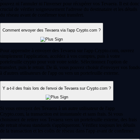
pouvez ni l'annuler ni l'inverser pour récupérer vos Tevaera. Il est donc
crucial de vérifier soigneusement l'adresse du destinataire et les détails
du réseau avant de confirmer tout transfert.
Comment envoyer des Tevaera via l'app Crypto.com ?
Pour apprendre à envoyer des Tevaera sur l'app Crypto.com, ouvrez
simplement l'application, accédez à vos comptes, puis à votre
portefeuille crypto pour voir votre solde. Sélectionnez l'option de
transfert, puis le retrait. De là, vous pouvez choisir d'envoyer vos fonds
à d'autres utilisateurs de l'app ou vers un portefeuille externe.
Y a-t-il des frais lors de l'envoi de Tevaera sur Crypto.com ?
Si vous envoyez des Tevaera à un autre utilisateur de l'app
Crypto.com, la transaction est instantanée et sans frais. Si vous
choisissez de retirer vos Tevaera vers un portefeuille externe, des frais
de retrait réseau standards s'appliqueront. Vérifiez toujours les détails
de la transaction et les coûts de réseau dans l'app avant de confirmer.