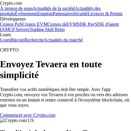
Crypto.com
À propos de nous
Actualités de la société
Actualités des
produits
Événements
Emplois
Partenaires
Sécurité
Licences & Permis
Développeurs
Cronos PoS
Cronos EVM
Cronos zkEVM
SDK Pay
SDK d'agent
IA
MCP Servers
Trading Skill Repo
Learn
Learn
Bitcoin
Recherche
Actualités du marché
CRYPTO
Envoyez Tevaera en toute
simplicité
Transférer vos actifs numériques doit être simple. Avec l'app
Crypto.com, envoyez vos Tevaera à vos proches ou vers des adresses
externes en un instant et restez connecté à l'écosystème blockchain, où
que vous soyez.
Commencer avec Crypto.com