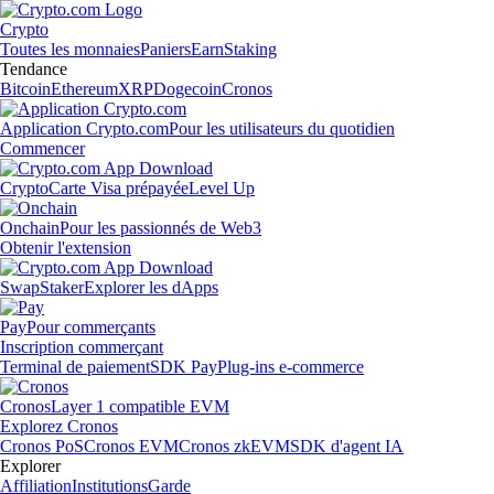
Crypto
Toutes les monnaies
Paniers
Earn
Staking
Tendance
Bitcoin
Ethereum
XRP
Dogecoin
Cronos
Application Crypto.com
Pour les utilisateurs du quotidien
Commencer
Crypto
Carte Visa prépayée
Level Up
Onchain
Pour les passionnés de Web3
Obtenir l'extension
Swap
Staker
Explorer les dApps
Pay
Pour commerçants
Inscription commerçant
Terminal de paiement
SDK Pay
Plug-ins e-commerce
Cronos
Layer 1 compatible EVM
Explorez Cronos
Cronos PoS
Cronos EVM
Cronos zkEVM
SDK d'agent IA
Explorer
Affiliation
Institutions
Garde