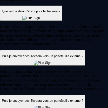
Quel est le délai d'envoi pour le Tevaera ?
Le délai d'envoi dépend généralement du trafic sur la blockchain. Un
transfert classique peut prendre de quelques minutes à beaucoup plus
de temps en période de forte affluence. En revanche, les transferts «
off-chain » entre utilisateurs sur des plateformes comme l'app
Crypto.com sont souvent instantanés.
Puis-je envoyer des Tevaera vers un portefeuille externe ?
Oui, vous pouvez facilement envoyer vos Tevaera vers des
portefeuilles externes non dépositaires. Il vous suffit de disposer de
l'adresse publique exacte du destinataire. De nombreux utilisateurs
utilisent l'app Crypto.com pour transférer leurs fonds vers le
Crypto.com DeFi Wallet ou d'autres adresses externes compatibles.
Puis-je envoyer des Tevaera vers un portefeuille externe ?