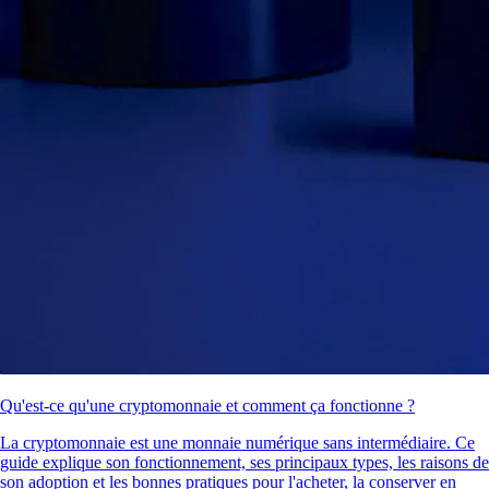
Qu'est-ce qu'une cryptomonnaie et comment ça fonctionne ?
La cryptomonnaie est une monnaie numérique sans intermédiaire. Ce
guide explique son fonctionnement, ses principaux types, les raisons de
son adoption et les bonnes pratiques pour l'acheter, la conserver en