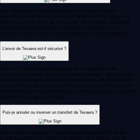
Oui, vous pouvez facilement envoyer vos Tevaera vers des
portefeuilles externes non dépositaires. Il vous suffit de disposer de
l'adresse publique exacte du destinataire. De nombreux utilisateurs
utilisent l'app Crypto.com pour transférer leurs fonds vers le
Crypto.com DeFi Wallet ou d'autres adresses externes compatibles.
L'envoi de Tevaera est-il sécurisé ?
L'envoi de Tevaera est généralement sûr si vous utilisez des
plateformes reconnues et suivez les bonnes pratiques. Pour protéger
l'accès à votre compte, privilégiez les plateformes qui imposent des
mesures de sécurité strictes comme l'authentification à deux facteurs
(2FA), l'intégration de passkeys et le whitelisting obligatoire, qui sont
prioritaires sur l'app Crypto.com.
Puis-je annuler ou inverser un transfert de Tevaera ?
Non, les transactions sur la blockchain sont immuables. Une fois
qu'une transaction est validée et confirmée sur le réseau, vous ne