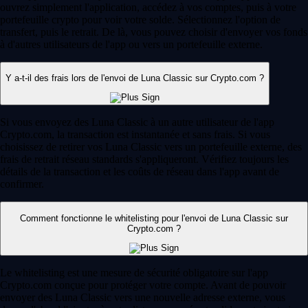
ouvrez simplement l'application, accédez à vos comptes, puis à votre
portefeuille crypto pour voir votre solde. Sélectionnez l'option de
transfert, puis le retrait. De là, vous pouvez choisir d'envoyer vos fonds
à d'autres utilisateurs de l'app ou vers un portefeuille externe.
Y a-t-il des frais lors de l'envoi de Luna Classic sur Crypto.com ?
Si vous envoyez des Luna Classic à un autre utilisateur de l'app
Crypto.com, la transaction est instantanée et sans frais. Si vous
choisissez de retirer vos Luna Classic vers un portefeuille externe, des
frais de retrait réseau standards s'appliqueront. Vérifiez toujours les
détails de la transaction et les coûts de réseau dans l'app avant de
confirmer.
Comment fonctionne le whitelisting pour l'envoi de Luna Classic sur
Crypto.com ?
Le whitelisting est une mesure de sécurité obligatoire sur l'app
Crypto.com conçue pour protéger votre compte. Avant de pouvoir
envoyer des Luna Classic vers une nouvelle adresse externe, vous