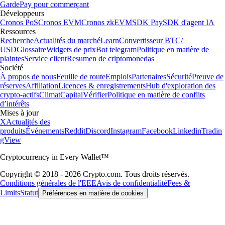
Garde
Pay pour commerçant
Développeurs
Cronos PoS
Cronos EVM
Cronos zkEVM
SDK Pay
SDK d'agent IA
Ressources
Recherche
Actualités du marché
Learn
Convertisseur BTC/
USD
Glossaire
Widgets de prix
Bot telegram
Politique en matière de
plaintes
Service client
Resumen de criptomonedas
Société
À propos de nous
Feuille de route
Emplois
Partenaires
Sécurité
Preuve de
réserves
Affiliation
Licences & enregistrements
Hub d'exploration des
crypto-actifs
Climat
Capital
Vérifier
Politique en matière de conflits
d’intérêts
Mises à jour
X
Actualités des
produits
Événements
Reddit
Discord
Instagram
Facebook
Linkedin
Tradin
gView
Cryptocurrency in Every Wallet™
Copyright © 2018 - 2026 Crypto.com. Tous droits réservés.
Conditions générales de l'EEE
Avis de confidentialité
Fees &
Limits
Statut
Préférences en matière de cookies