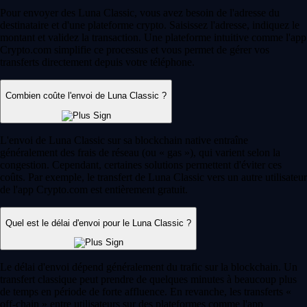
Pour envoyer des Luna Classic, vous avez besoin de l'adresse du
destinataire et d'une plateforme crypto. Saisissez l'adresse, indiquez le
montant et validez la transaction. Une plateforme intuitive comme l'app
Crypto.com simplifie ce processus et vous permet de gérer vos
transferts directement depuis votre téléphone.
Combien coûte l'envoi de Luna Classic ?
L'envoi de Luna Classic sur sa blockchain native entraîne
généralement des frais de réseau (ou « gas »), qui varient selon la
congestion. Cependant, certaines solutions permettent d'éviter ces
coûts. Par exemple, le transfert de Luna Classic vers un autre utilisateur
de l'app Crypto.com est entièrement gratuit.
Quel est le délai d'envoi pour le Luna Classic ?
Le délai d'envoi dépend généralement du trafic sur la blockchain. Un
transfert classique peut prendre de quelques minutes à beaucoup plus
de temps en période de forte affluence. En revanche, les transferts «
off-chain » entre utilisateurs sur des plateformes comme l'app