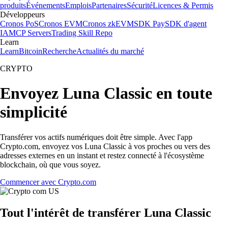
produits
Événements
Emplois
Partenaires
Sécurité
Licences & Permis
Développeurs
Cronos PoS
Cronos EVM
Cronos zkEVM
SDK Pay
SDK d'agent
IA
MCP Servers
Trading Skill Repo
Learn
Learn
Bitcoin
Recherche
Actualités du marché
CRYPTO
Envoyez Luna Classic en toute
simplicité
Transférer vos actifs numériques doit être simple. Avec l'app
Crypto.com, envoyez vos Luna Classic à vos proches ou vers des
adresses externes en un instant et restez connecté à l'écosystème
blockchain, où que vous soyez.
Commencer avec Crypto.com
Tout l'intérêt de transférer Luna Classic