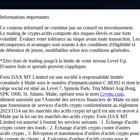
devez d'abord l'ajouter à votre liste approuvée et valider cet ajout via
votre méthode de protection préférée, telle que la 2FA.
Informations importantes
Ce contenu informatif ne constitue pas un conseil en investissement.
Le trading de crypto-actifs comporte des risques élevés et une forte
volatilité. Évaluez votre tolérance au risque avant toute transaction. Les
récompenses et avantages sont soumis à des conditions d'éligibilité et
de détention de jetons, modifiables selon nos conditions générales.
*Zéro frais de trading jusqu'à la limite de votre niveau Level Up.
D'autres frais et spreads peuvent s'appliquer.
Foris DAX MT Limited est une société à responsabilité limitée
constituée à Malte sous le numéro d'immatriculation C 88392 et dont le
siège social est situé au Level 7, Spinola Park, Triq Mikiel Ang Borg,
SPK 1000, St. Julians, Malte, opérant sous le nom
Crypto.com
,
dûment autorisée par l'Autorité des services financiers de Malte en tant
que fournisseur de services d'actifs crypto conformément au règlement
2023/1114 sur les marchés des actifs crypto tel qu'il est mis en œuvre à
Malte par la loi sur les marchés des actifs crypto. Foris DAX MT
Limited est autorisé à fournir les services suivants : 1. Échange d'actifs
crypto contre des fonds ; 2. Échange d'actifs crypto contre d'autres
actifs crypto ; 3. Réception et transmission d'ordres d'actifs crypto pour
le compte de clients ; 4. Exécution d'ordres d'actifs crypto pour le