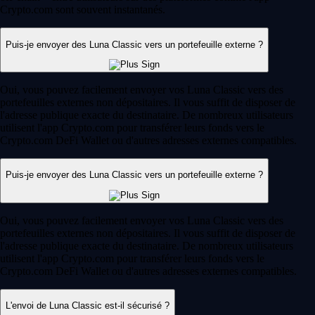
Crypto.com sont souvent instantanés.
Puis-je envoyer des Luna Classic vers un portefeuille externe ?
Oui, vous pouvez facilement envoyer vos Luna Classic vers des
portefeuilles externes non dépositaires. Il vous suffit de disposer de
l'adresse publique exacte du destinataire. De nombreux utilisateurs
utilisent l'app Crypto.com pour transférer leurs fonds vers le
Crypto.com DeFi Wallet ou d'autres adresses externes compatibles.
Puis-je envoyer des Luna Classic vers un portefeuille externe ?
Oui, vous pouvez facilement envoyer vos Luna Classic vers des
portefeuilles externes non dépositaires. Il vous suffit de disposer de
l'adresse publique exacte du destinataire. De nombreux utilisateurs
utilisent l'app Crypto.com pour transférer leurs fonds vers le
Crypto.com DeFi Wallet ou d'autres adresses externes compatibles.
L'envoi de Luna Classic est-il sécurisé ?