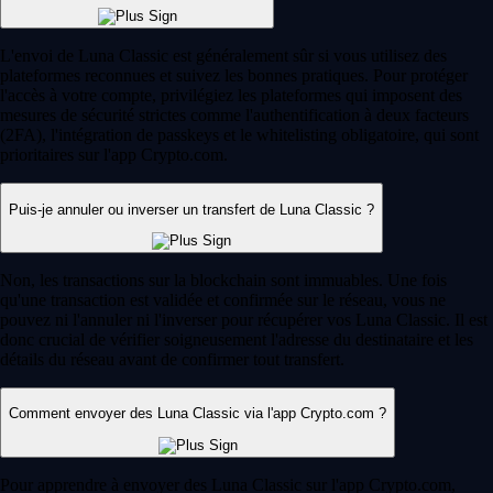
L'envoi de Luna Classic est généralement sûr si vous utilisez des
plateformes reconnues et suivez les bonnes pratiques. Pour protéger
l'accès à votre compte, privilégiez les plateformes qui imposent des
mesures de sécurité strictes comme l'authentification à deux facteurs
(2FA), l'intégration de passkeys et le whitelisting obligatoire, qui sont
prioritaires sur l'app Crypto.com.
Puis-je annuler ou inverser un transfert de Luna Classic ?
Non, les transactions sur la blockchain sont immuables. Une fois
qu'une transaction est validée et confirmée sur le réseau, vous ne
pouvez ni l'annuler ni l'inverser pour récupérer vos Luna Classic. Il est
donc crucial de vérifier soigneusement l'adresse du destinataire et les
détails du réseau avant de confirmer tout transfert.
Comment envoyer des Luna Classic via l'app Crypto.com ?
Pour apprendre à envoyer des Luna Classic sur l'app Crypto.com,