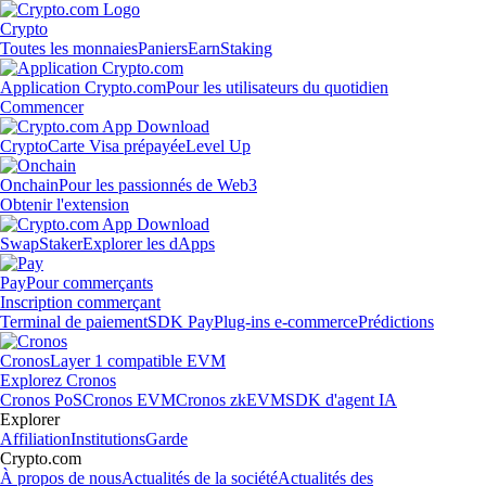
Crypto
Toutes les monnaies
Paniers
Earn
Staking
Application Crypto.com
Pour les utilisateurs du quotidien
Commencer
Crypto
Carte Visa prépayée
Level Up
Onchain
Pour les passionnés de Web3
Obtenir l'extension
Swap
Staker
Explorer les dApps
Pay
Pour commerçants
Inscription commerçant
Terminal de paiement
SDK Pay
Plug-ins e-commerce
Prédictions
Cronos
Layer 1 compatible EVM
Explorez Cronos
Cronos PoS
Cronos EVM
Cronos zkEVM
SDK d'agent IA
Explorer
Affiliation
Institutions
Garde
Crypto.com
À propos de nous
Actualités de la société
Actualités des