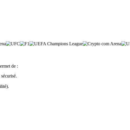
ermet de :
sécurisé.
lité).