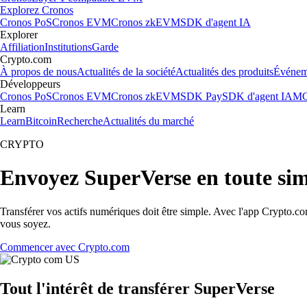
Explorez Cronos
Cronos PoS
Cronos EVM
Cronos zkEVM
SDK d'agent IA
Explorer
Affiliation
Institutions
Garde
Crypto.com
À propos de nous
Actualités de la société
Actualités des produits
Événem
Développeurs
Cronos PoS
Cronos EVM
Cronos zkEVM
SDK Pay
SDK d'agent IA
MC
Learn
Learn
Bitcoin
Recherche
Actualités du marché
CRYPTO
Envoyez SuperVerse en toute sim
Transférer vos actifs numériques doit être simple. Avec l'app Crypto.c
vous soyez.
Commencer avec Crypto.com
Tout l'intérêt de transférer SuperVerse