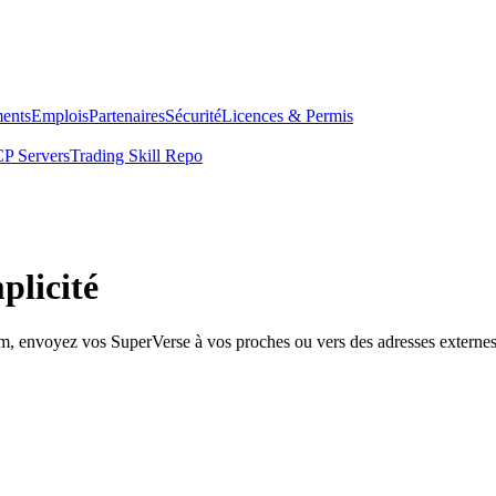
ents
Emplois
Partenaires
Sécurité
Licences & Permis
P Servers
Trading Skill Repo
plicité
om, envoyez vos SuperVerse à vos proches ou vers des adresses externes 