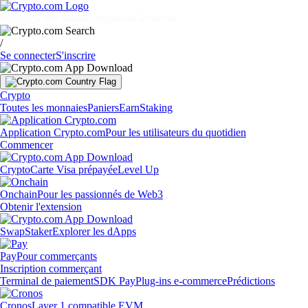
Marchés
Particuliers
Entreprises
Découvrir
/
Se connecter
S'inscrire
Crypto
Toutes les monnaies
Paniers
Earn
Staking
Application Crypto.com
Pour les utilisateurs du quotidien
Commencer
Crypto
Carte Visa prépayée
Level Up
Onchain
Pour les passionnés de Web3
Obtenir l'extension
Swap
Staker
Explorer les dApps
Pay
Pour commerçants
Inscription commerçant
Terminal de paiement
SDK Pay
Plug-ins e-commerce
Prédictions
Cronos
Layer 1 compatible EVM