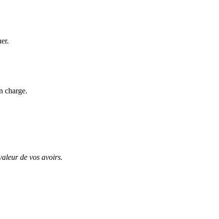
uer.
n charge.
valeur de vos avoirs.