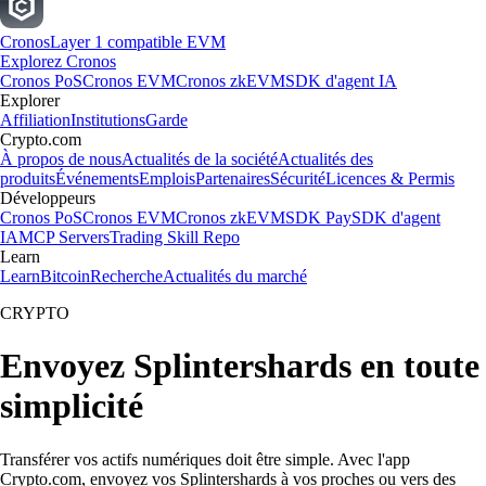
Cronos
Layer 1 compatible EVM
Explorez Cronos
Cronos PoS
Cronos EVM
Cronos zkEVM
SDK d'agent IA
Explorer
Affiliation
Institutions
Garde
Crypto.com
À propos de nous
Actualités de la société
Actualités des
produits
Événements
Emplois
Partenaires
Sécurité
Licences & Permis
Développeurs
Cronos PoS
Cronos EVM
Cronos zkEVM
SDK Pay
SDK d'agent
IA
MCP Servers
Trading Skill Repo
Learn
Learn
Bitcoin
Recherche
Actualités du marché
CRYPTO
Envoyez Splintershards en toute
simplicité
Transférer vos actifs numériques doit être simple. Avec l'app
Crypto.com, envoyez vos Splintershards à vos proches ou vers des