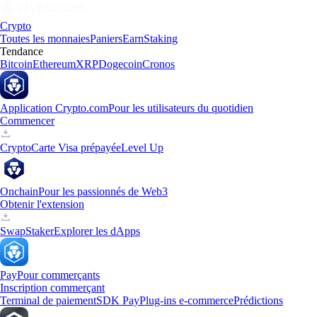
Crypto
Toutes les monnaies
Paniers
Earn
Staking
Tendance
Bitcoin
Ethereum
XRP
Dogecoin
Cronos
Application Crypto.com
Pour les utilisateurs du quotidien
Commencer
Crypto
Carte Visa prépayée
Level Up
Onchain
Pour les passionnés de Web3
Obtenir l'extension
Swap
Staker
Explorer les dApps
Pay
Pour commerçants
Inscription commerçant
Terminal de paiement
SDK Pay
Plug-ins e-commerce
Prédictions