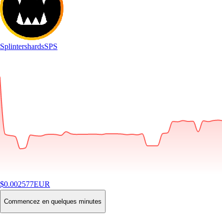
Splintershards
SPS
$
0.002577
EUR
-0.34
%
24H
Buy
Commencez en quelques minutes