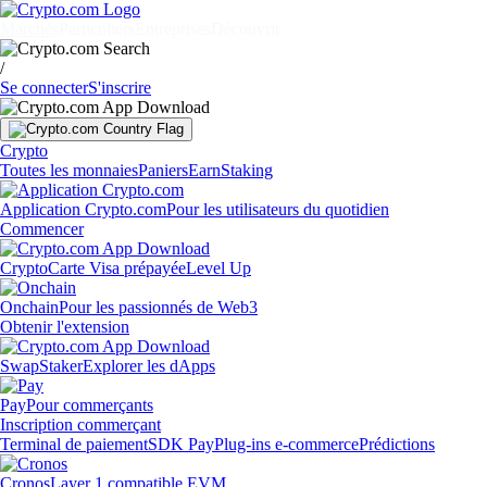
Marchés
Particuliers
Entreprises
Découvrir
/
Se connecter
S'inscrire
Crypto
Toutes les monnaies
Paniers
Earn
Staking
Application Crypto.com
Pour les utilisateurs du quotidien
Commencer
Crypto
Carte Visa prépayée
Level Up
Onchain
Pour les passionnés de Web3
Obtenir l'extension
Swap
Staker
Explorer les dApps
Pay
Pour commerçants
Inscription commerçant
Terminal de paiement
SDK Pay
Plug-ins e-commerce
Prédictions
Cronos
Layer 1 compatible EVM