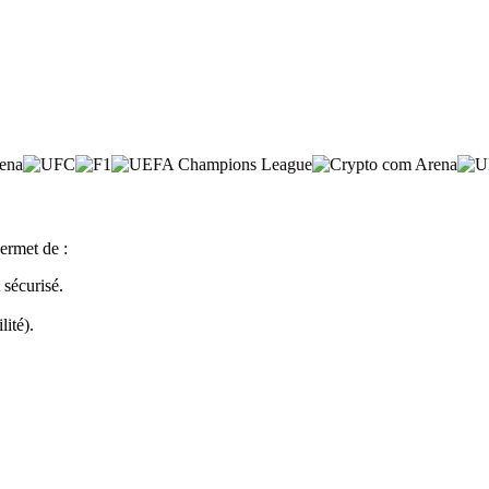
ermet de :
sécurisé.
lité).