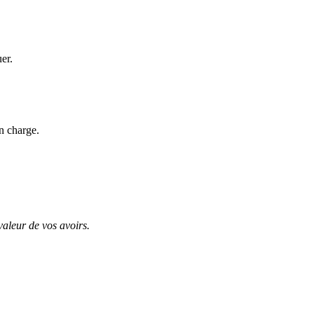
uer.
n charge.
valeur de vos avoirs.