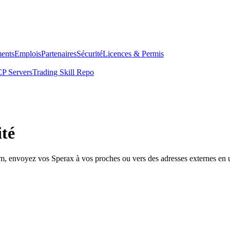
ents
Emplois
Partenaires
Sécurité
Licences & Permis
P Servers
Trading Skill Repo
ité
om, envoyez vos Sperax à vos proches ou vers des adresses externes en u