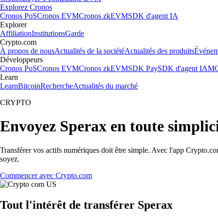
Explorez Cronos
Cronos PoS
Cronos EVM
Cronos zkEVM
SDK d'agent IA
Explorer
Affiliation
Institutions
Garde
Crypto.com
À propos de nous
Actualités de la société
Actualités des produits
Événem
Développeurs
Cronos PoS
Cronos EVM
Cronos zkEVM
SDK Pay
SDK d'agent IA
MC
Learn
Learn
Bitcoin
Recherche
Actualités du marché
CRYPTO
Envoyez Sperax en toute simplic
Transférer vos actifs numériques doit être simple. Avec l'app Crypto.c
soyez.
Commencer avec Crypto.com
Tout l'intérêt de transférer Sperax