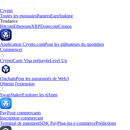
Crypto
Toutes les monnaies
Paniers
Earn
Staking
Tendance
Bitcoin
Ethereum
XRP
Dogecoin
Cronos
Application Crypto.com
Pour les utilisateurs du quotidien
Commencer
Crypto
Carte Visa prépayée
Level Up
Onchain
Pour les passionnés de Web3
Obtenir l'extension
Swap
Staker
Explorer les dApps
Pay
Pour commerçants
Inscription commerçant
Terminal de paiement
SDK Pay
Plug-ins e-commerce
Prédictions