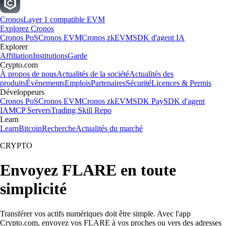
Cronos
Layer 1 compatible EVM
Explorez Cronos
Cronos PoS
Cronos EVM
Cronos zkEVM
SDK d'agent IA
Explorer
Affiliation
Institutions
Garde
Crypto.com
À propos de nous
Actualités de la société
Actualités des
produits
Événements
Emplois
Partenaires
Sécurité
Licences & Permis
Développeurs
Cronos PoS
Cronos EVM
Cronos zkEVM
SDK Pay
SDK d'agent
IA
MCP Servers
Trading Skill Repo
Learn
Learn
Bitcoin
Recherche
Actualités du marché
CRYPTO
Envoyez FLARE en toute
simplicité
Transférer vos actifs numériques doit être simple. Avec l'app
Crypto.com, envoyez vos FLARE à vos proches ou vers des adresses