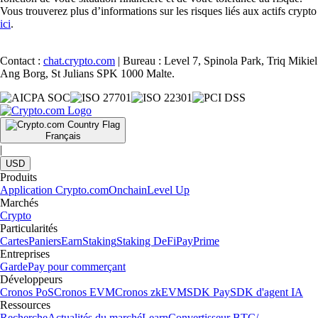
Vous trouverez plus d’informations sur les risques liés aux actifs crypto
ici
.
Contact :
chat.crypto.com
| Bureau : Level 7, Spinola Park, Triq Mikiel
Ang Borg, St Julians SPK 1000 Malte.
Français
|
USD
Produits
Application Crypto.com
Onchain
Level Up
Marchés
Crypto
Particularités
Cartes
Paniers
Earn
Staking
Staking DeFi
Pay
Prime
Entreprises
Garde
Pay pour commerçant
Développeurs
Cronos PoS
Cronos EVM
Cronos zkEVM
SDK Pay
SDK d'agent IA
Ressources
Recherche
Actualités du marché
Learn
Convertisseur BTC/