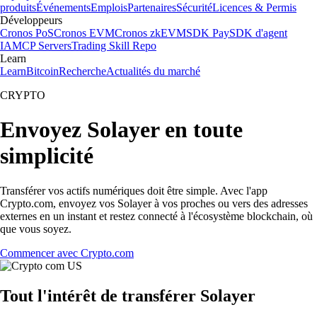
produits
Événements
Emplois
Partenaires
Sécurité
Licences & Permis
Développeurs
Cronos PoS
Cronos EVM
Cronos zkEVM
SDK Pay
SDK d'agent
IA
MCP Servers
Trading Skill Repo
Learn
Learn
Bitcoin
Recherche
Actualités du marché
CRYPTO
Envoyez Solayer en toute
simplicité
Transférer vos actifs numériques doit être simple. Avec l'app
Crypto.com, envoyez vos Solayer à vos proches ou vers des adresses
externes en un instant et restez connecté à l'écosystème blockchain, où
que vous soyez.
Commencer avec Crypto.com
Tout l'intérêt de transférer Solayer