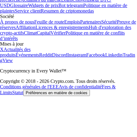
USD
Glossaire
Widgets de prix
Bot telegram
Politique en matière de
plaintes
Service client
Resumen de criptomonedas
Société
À propos de nous
Feuille de route
Emplois
Partenaires
Sécurité
Preuve de
réserves
Affiliation
Licences & enregistrements
Hub d'exploration des
crypto-actifs
Climat
Capital
Vérifier
Politique en matière de conflits
d’intérêts
Mises à jour
X
Actualités des
produits
Événements
Reddit
Discord
Instagram
Facebook
Linkedin
Tradin
gView
Cryptocurrency in Every Wallet™
Copyright © 2018 - 2026 Crypto.com. Tous droits réservés.
Conditions générales de l'EEE
Avis de confidentialité
Fees &
Limits
Statut
Préférences en matière de cookies