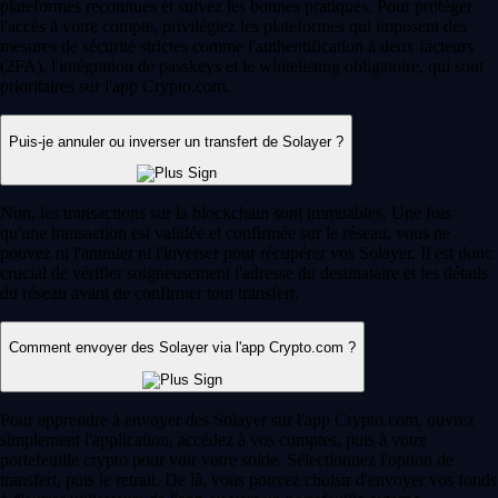
plateformes reconnues et suivez les bonnes pratiques. Pour protéger
l'accès à votre compte, privilégiez les plateformes qui imposent des
mesures de sécurité strictes comme l'authentification à deux facteurs
(2FA), l'intégration de passkeys et le whitelisting obligatoire, qui sont
prioritaires sur l'app Crypto.com.
Puis-je annuler ou inverser un transfert de Solayer ?
Non, les transactions sur la blockchain sont immuables. Une fois
qu'une transaction est validée et confirmée sur le réseau, vous ne
pouvez ni l'annuler ni l'inverser pour récupérer vos Solayer. Il est donc
crucial de vérifier soigneusement l'adresse du destinataire et les détails
du réseau avant de confirmer tout transfert.
Comment envoyer des Solayer via l'app Crypto.com ?
Pour apprendre à envoyer des Solayer sur l'app Crypto.com, ouvrez
simplement l'application, accédez à vos comptes, puis à votre
portefeuille crypto pour voir votre solde. Sélectionnez l'option de
transfert, puis le retrait. De là, vous pouvez choisir d'envoyer vos fonds