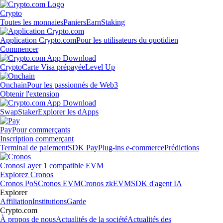
Crypto
Toutes les monnaies
Paniers
Earn
Staking
Application Crypto.com
Pour les utilisateurs du quotidien
Commencer
Crypto
Carte Visa prépayée
Level Up
Onchain
Pour les passionnés de Web3
Obtenir l'extension
Swap
Staker
Explorer les dApps
Pay
Pour commerçants
Inscription commerçant
Terminal de paiement
SDK Pay
Plug-ins e-commerce
Prédictions
Cronos
Layer 1 compatible EVM
Explorez Cronos
Cronos PoS
Cronos EVM
Cronos zkEVM
SDK d'agent IA
Explorer
Affiliation
Institutions
Garde
Crypto.com
À propos de nous
Actualités de la société
Actualités des