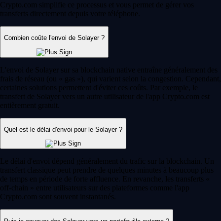
Crypto.com simplifie ce processus et vous permet de gérer vos
transferts directement depuis votre téléphone.
Combien coûte l'envoi de Solayer ?
L'envoi de Solayer sur sa blockchain native entraîne généralement des
frais de réseau (ou « gas »), qui varient selon la congestion. Cependant,
certaines solutions permettent d'éviter ces coûts. Par exemple, le
transfert de Solayer vers un autre utilisateur de l'app Crypto.com est
entièrement gratuit.
Quel est le délai d'envoi pour le Solayer ?
Le délai d'envoi dépend généralement du trafic sur la blockchain. Un
transfert classique peut prendre de quelques minutes à beaucoup plus
de temps en période de forte affluence. En revanche, les transferts «
off-chain » entre utilisateurs sur des plateformes comme l'app
Crypto.com sont souvent instantanés.