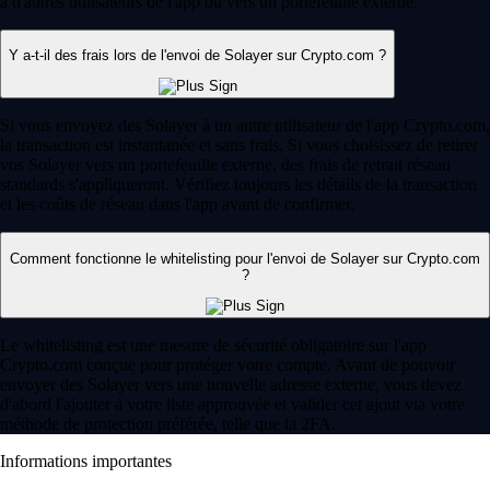
à d'autres utilisateurs de l'app ou vers un portefeuille externe.
Y a-t-il des frais lors de l'envoi de Solayer sur Crypto.com ?
Si vous envoyez des Solayer à un autre utilisateur de l'app Crypto.com,
la transaction est instantanée et sans frais. Si vous choisissez de retirer
vos Solayer vers un portefeuille externe, des frais de retrait réseau
standards s'appliqueront. Vérifiez toujours les détails de la transaction
et les coûts de réseau dans l'app avant de confirmer.
Comment fonctionne le whitelisting pour l'envoi de Solayer sur Crypto.com
?
Le whitelisting est une mesure de sécurité obligatoire sur l'app
Crypto.com conçue pour protéger votre compte. Avant de pouvoir
envoyer des Solayer vers une nouvelle adresse externe, vous devez
d'abord l'ajouter à votre liste approuvée et valider cet ajout via votre
méthode de protection préférée, telle que la 2FA.
Informations importantes