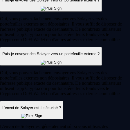
Puis-je envoyer des Solayer vers un portefeuille externe ?
Oui, vous pouvez facilement envoyer vos Solayer vers des
portefeuilles externes non dépositaires. Il vous suffit de disposer de
l'adresse publique exacte du destinataire. De nombreux utilisateurs
utilisent l'app Crypto.com pour transférer leurs fonds vers le
Crypto.com DeFi Wallet ou d'autres adresses externes compatibles.
Puis-je envoyer des Solayer vers un portefeuille externe ?
Oui, vous pouvez facilement envoyer vos Solayer vers des
portefeuilles externes non dépositaires. Il vous suffit de disposer de
l'adresse publique exacte du destinataire. De nombreux utilisateurs
utilisent l'app Crypto.com pour transférer leurs fonds vers le
Crypto.com DeFi Wallet ou d'autres adresses externes compatibles.
L'envoi de Solayer est-il sécurisé ?
L'envoi de Solayer est généralement sûr si vous utilisez des