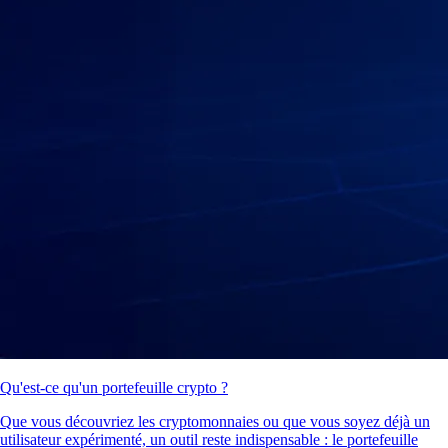
Qu'est-ce qu'un portefeuille crypto ?
Que vous découvriez les cryptomonnaies ou que vous soyez déjà un
utilisateur expérimenté, un outil reste indispensable : le portefeuille