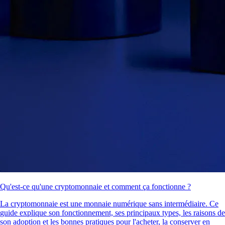
Qu'est-ce qu'une cryptomonnaie et comment ça fonctionne ?
La cryptomonnaie est une monnaie numérique sans intermédiaire. Ce
guide explique son fonctionnement, ses principaux types, les raisons de
son adoption et les bonnes pratiques pour l'acheter, la conserver en