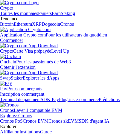
Crypto
Toutes les monnaies
Paniers
Earn
Staking
Tendance
Bitcoin
Ethereum
XRP
Dogecoin
Cronos
Application Crypto.com
Pour les utilisateurs du quotidien
Commencer
Crypto
Carte Visa prépayée
Level Up
Onchain
Pour les passionnés de Web3
Obtenir l'extension
Swap
Staker
Explorer les dApps
Pay
Pour commerçants
Inscription commerçant
Terminal de paiement
SDK Pay
Plug-ins e-commerce
Prédictions
Cronos
Layer 1 compatible EVM
Explorez Cronos
Cronos PoS
Cronos EVM
Cronos zkEVM
SDK d'agent IA
Explorer
Affiliation
Institutions
Garde