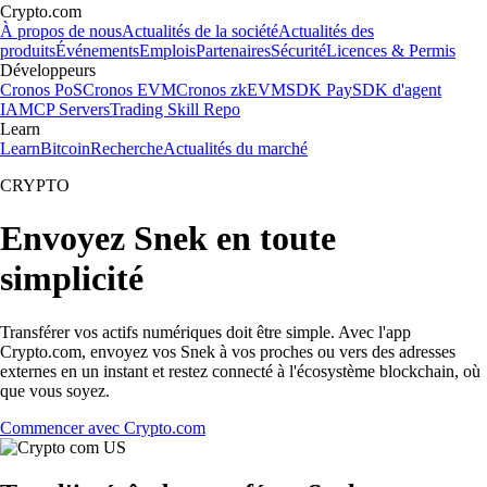
Crypto.com
À propos de nous
Actualités de la société
Actualités des
produits
Événements
Emplois
Partenaires
Sécurité
Licences & Permis
Développeurs
Cronos PoS
Cronos EVM
Cronos zkEVM
SDK Pay
SDK d'agent
IA
MCP Servers
Trading Skill Repo
Learn
Learn
Bitcoin
Recherche
Actualités du marché
CRYPTO
Envoyez Snek en toute
simplicité
Transférer vos actifs numériques doit être simple. Avec l'app
Crypto.com, envoyez vos Snek à vos proches ou vers des adresses
externes en un instant et restez connecté à l'écosystème blockchain, où
que vous soyez.
Commencer avec Crypto.com