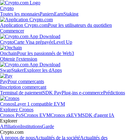
Crypto
Toutes les monnaies
Paniers
Earn
Staking
Application Crypto.com
Pour les utilisateurs du quotidien
Commencer
Crypto
Carte Visa prépayée
Level Up
Onchain
Pour les passionnés de Web3
Obtenir l'extension
Swap
Staker
Explorer les dApps
Pay
Pour commerçants
Inscription commerçant
Terminal de paiement
SDK Pay
Plug-ins e-commerce
Prédictions
Cronos
Layer 1 compatible EVM
Explorez Cronos
Cronos PoS
Cronos EVM
Cronos zkEVM
SDK d'agent IA
Explorer
Affiliation
Institutions
Garde
Crypto.com
À propos de nous
Actualités de la société
Actualités des