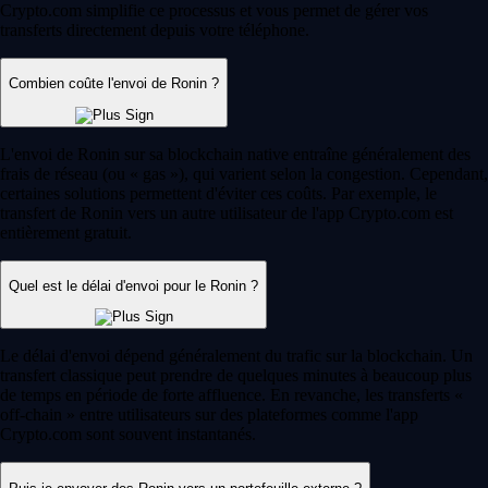
Crypto.com simplifie ce processus et vous permet de gérer vos
transferts directement depuis votre téléphone.
Combien coûte l'envoi de Ronin ?
L'envoi de Ronin sur sa blockchain native entraîne généralement des
frais de réseau (ou « gas »), qui varient selon la congestion. Cependant,
certaines solutions permettent d'éviter ces coûts. Par exemple, le
transfert de Ronin vers un autre utilisateur de l'app Crypto.com est
entièrement gratuit.
Quel est le délai d'envoi pour le Ronin ?
Le délai d'envoi dépend généralement du trafic sur la blockchain. Un
transfert classique peut prendre de quelques minutes à beaucoup plus
de temps en période de forte affluence. En revanche, les transferts «
off-chain » entre utilisateurs sur des plateformes comme l'app
Crypto.com sont souvent instantanés.