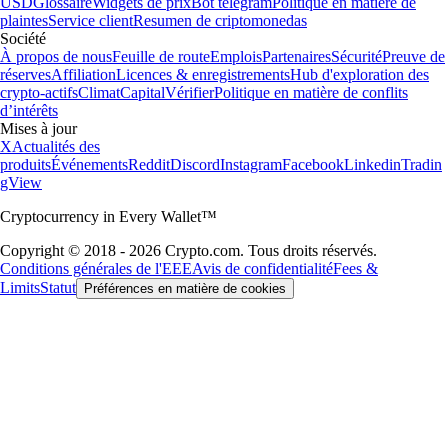
USD
Glossaire
Widgets de prix
Bot telegram
Politique en matière de
plaintes
Service client
Resumen de criptomonedas
Société
À propos de nous
Feuille de route
Emplois
Partenaires
Sécurité
Preuve de
réserves
Affiliation
Licences & enregistrements
Hub d'exploration des
crypto-actifs
Climat
Capital
Vérifier
Politique en matière de conflits
d’intérêts
Mises à jour
X
Actualités des
produits
Événements
Reddit
Discord
Instagram
Facebook
Linkedin
Tradin
gView
Cryptocurrency in Every Wallet™
Copyright © 2018 - 2026 Crypto.com. Tous droits réservés.
Conditions générales de l'EEE
Avis de confidentialité
Fees &
Limits
Statut
Préférences en matière de cookies