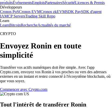
produits
Événements
Emplois
Partenaires
Sécurité
Licences & Permis
Développeurs
Cronos PoS
Cronos EVM
Cronos zkEVM
SDK Pay
SDK d'agent
IA
MCP Servers
Trading Skill Repo
Learn
Learn
Bitcoin
Recherche
Actualités du marché
CRYPTO
Envoyez Ronin en toute
simplicité
Transférer vos actifs numériques doit être simple. Avec l'app
Crypto.com, envoyez vos Ronin à vos proches ou vers des adresses
externes en un instant et restez connecté à l'écosystème blockchain, où
que vous soyez.
Commencer avec Crypto.com
Tout l'intérêt de transférer Ronin