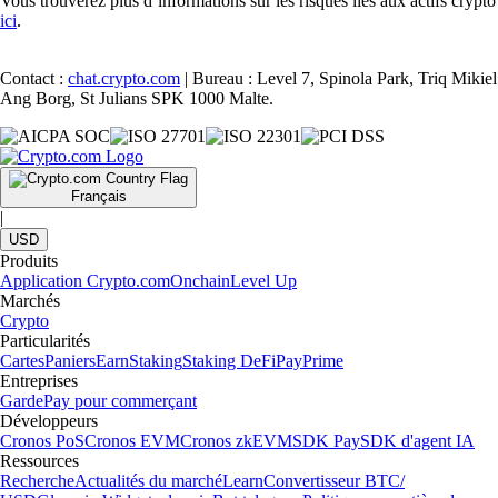
Vous trouverez plus d’informations sur les risques liés aux actifs crypto
ici
.
Contact :
chat.crypto.com
| Bureau : Level 7, Spinola Park, Triq Mikiel
Ang Borg, St Julians SPK 1000 Malte.
Français
|
USD
Produits
Application Crypto.com
Onchain
Level Up
Marchés
Crypto
Particularités
Cartes
Paniers
Earn
Staking
Staking DeFi
Pay
Prime
Entreprises
Garde
Pay pour commerçant
Développeurs
Cronos PoS
Cronos EVM
Cronos zkEVM
SDK Pay
SDK d'agent IA
Ressources
Recherche
Actualités du marché
Learn
Convertisseur BTC/