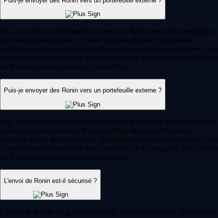
Puis-je envoyer des Ronin vers un portefeuille externe ?
Oui, vous pouvez facilement envoyer vos Ronin vers des portefeuilles
externes non dépositaires. Il vous suffit de disposer de l'adresse
publique exacte du destinataire. De nombreux utilisateurs utilisent l'app
Crypto.com pour transférer leurs fonds vers le Crypto.com DeFi Wallet
ou d'autres adresses externes compatibles.
Puis-je envoyer des Ronin vers un portefeuille externe ?
Oui, vous pouvez facilement envoyer vos Ronin vers des portefeuilles
externes non dépositaires. Il vous suffit de disposer de l'adresse
publique exacte du destinataire. De nombreux utilisateurs utilisent l'app
Crypto.com pour transférer leurs fonds vers le Crypto.com DeFi Wallet
ou d'autres adresses externes compatibles.
L'envoi de Ronin est-il sécurisé ?
L'envoi de Ronin est généralement sûr si vous utilisez des plateformes