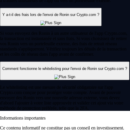
à d'autres utilisateurs de l'app ou vers un portefeuille externe.
Y a-t-il des frais lors de l'envoi de Ronin sur Crypto.com ?
Si vous envoyez des Ronin à un autre utilisateur de l'app Crypto.com,
la transaction est instantanée et sans frais. Si vous choisissez de retirer
vos Ronin vers un portefeuille externe, des frais de retrait réseau
standards s'appliqueront. Vérifiez toujours les détails de la transaction
et les coûts de réseau dans l'app avant de confirmer.
Comment fonctionne le whitelisting pour l'envoi de Ronin sur Crypto.com ?
Le whitelisting est une mesure de sécurité obligatoire sur l'app
Crypto.com conçue pour protéger votre compte. Avant de pouvoir
envoyer des Ronin vers une nouvelle adresse externe, vous devez
d'abord l'ajouter à votre liste approuvée et valider cet ajout via votre
méthode de protection préférée, telle que la 2FA.
Informations importantes
Ce contenu informatif ne constitue pas un conseil en investissement.