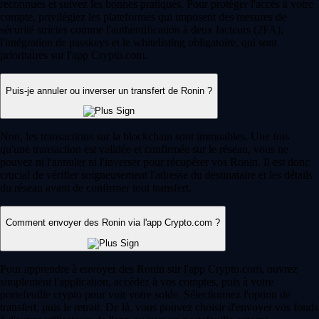
reconnues et suivez les bonnes pratiques. Pour protéger l'accès à votre
compte, privilégiez les plateformes qui imposent des mesures de
sécurité strictes comme l'authentification à deux facteurs (2FA),
l'intégration de passkeys et le whitelisting obligatoire, qui sont
prioritaires sur l'app Crypto.com.
Puis-je annuler ou inverser un transfert de Ronin ?
Non, les transactions sur la blockchain sont immuables. Une fois
qu'une transaction est validée et confirmée sur le réseau, vous ne
pouvez ni l'annuler ni l'inverser pour récupérer vos Ronin. Il est donc
crucial de vérifier soigneusement l'adresse du destinataire et les détails
du réseau avant de confirmer tout transfert.
Comment envoyer des Ronin via l'app Crypto.com ?
Pour apprendre à envoyer des Ronin sur l'app Crypto.com, ouvrez
simplement l'application, accédez à vos comptes, puis à votre
portefeuille crypto pour voir votre solde. Sélectionnez l'option de
transfert, puis le retrait. De là, vous pouvez choisir d'envoyer vos fonds