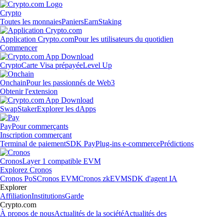
Crypto
Toutes les monnaies
Paniers
Earn
Staking
Application Crypto.com
Pour les utilisateurs du quotidien
Commencer
Crypto
Carte Visa prépayée
Level Up
Onchain
Pour les passionnés de Web3
Obtenir l'extension
Swap
Staker
Explorer les dApps
Pay
Pour commerçants
Inscription commerçant
Terminal de paiement
SDK Pay
Plug-ins e-commerce
Prédictions
Cronos
Layer 1 compatible EVM
Explorez Cronos
Cronos PoS
Cronos EVM
Cronos zkEVM
SDK d'agent IA
Explorer
Affiliation
Institutions
Garde
Crypto.com
À propos de nous
Actualités de la société
Actualités des