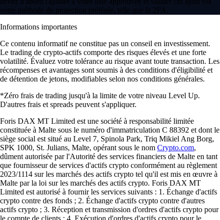
devez d'abord l'ajouter à votre liste approuvée et valider cet ajout via
votre méthode de protection préférée, telle que la 2FA.
Informations importantes
Ce contenu informatif ne constitue pas un conseil en investissement.
Le trading de crypto-actifs comporte des risques élevés et une forte
volatilité. Évaluez votre tolérance au risque avant toute transaction. Les
récompenses et avantages sont soumis à des conditions d'éligibilité et
de détention de jetons, modifiables selon nos conditions générales.
*Zéro frais de trading jusqu'à la limite de votre niveau Level Up.
D'autres frais et spreads peuvent s'appliquer.
Foris DAX MT Limited est une société à responsabilité limitée
constituée à Malte sous le numéro d'immatriculation C 88392 et dont le
siège social est situé au Level 7, Spinola Park, Triq Mikiel Ang Borg,
SPK 1000, St. Julians, Malte, opérant sous le nom
Crypto.com
,
dûment autorisée par l'Autorité des services financiers de Malte en tant
que fournisseur de services d'actifs crypto conformément au règlement
2023/1114 sur les marchés des actifs crypto tel qu'il est mis en œuvre à
Malte par la loi sur les marchés des actifs crypto. Foris DAX MT
Limited est autorisé à fournir les services suivants : 1. Échange d'actifs
crypto contre des fonds ; 2. Échange d'actifs crypto contre d'autres
actifs crypto ; 3. Réception et transmission d'ordres d'actifs crypto pour
le compte de clients ; 4. Exécution d'ordres d'actifs crypto pour le