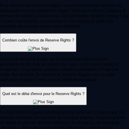
Pour envoyer des Reserve Rights, vous avez besoin de l'adresse du
destinataire et d'une plateforme crypto. Saisissez l'adresse, indiquez le
montant et validez la transaction. Une plateforme intuitive comme l'app
Crypto.com simplifie ce processus et vous permet de gérer vos
transferts directement depuis votre téléphone.
Combien coûte l'envoi de Reserve Rights ?
L'envoi de Reserve Rights sur sa blockchain native entraîne
généralement des frais de réseau (ou « gas »), qui varient selon la
congestion. Cependant, certaines solutions permettent d'éviter ces
coûts. Par exemple, le transfert de Reserve Rights vers un autre
utilisateur de l'app Crypto.com est entièrement gratuit.
Quel est le délai d'envoi pour le Reserve Rights ?
Le délai d'envoi dépend généralement du trafic sur la blockchain. Un
transfert classique peut prendre de quelques minutes à beaucoup plus
de temps en période de forte affluence. En revanche, les transferts «
off-chain » entre utilisateurs sur des plateformes comme l'app