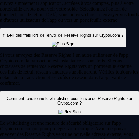
ouvrez simplement l'application, accédez à vos comptes, puis à votre
portefeuille crypto pour voir votre solde. Sélectionnez l'option de
transfert, puis le retrait. De là, vous pouvez choisir d'envoyer vos fonds
à d'autres utilisateurs de l'app ou vers un portefeuille externe.
Y a-t-il des frais lors de l'envoi de Reserve Rights sur Crypto.com ?
Si vous envoyez des Reserve Rights à un autre utilisateur de l'app
Crypto.com, la transaction est instantanée et sans frais. Si vous
choisissez de retirer vos Reserve Rights vers un portefeuille externe,
des frais de retrait réseau standards s'appliqueront. Vérifiez toujours les
détails de la transaction et les coûts de réseau dans l'app avant de
confirmer.
Comment fonctionne le whitelisting pour l'envoi de Reserve Rights sur
Crypto.com ?
Le whitelisting est une mesure de sécurité obligatoire sur l'app
Crypto.com conçue pour protéger votre compte. Avant de pouvoir
envoyer des Reserve Rights vers une nouvelle adresse externe, vous