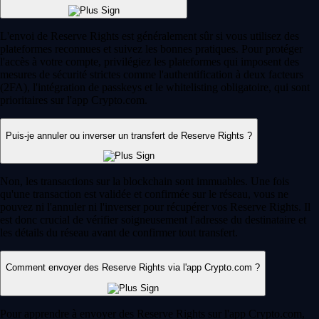
L'envoi de Reserve Rights est généralement sûr si vous utilisez des
plateformes reconnues et suivez les bonnes pratiques. Pour protéger
l'accès à votre compte, privilégiez les plateformes qui imposent des
mesures de sécurité strictes comme l'authentification à deux facteurs
(2FA), l'intégration de passkeys et le whitelisting obligatoire, qui sont
prioritaires sur l'app Crypto.com.
Puis-je annuler ou inverser un transfert de Reserve Rights ?
Non, les transactions sur la blockchain sont immuables. Une fois
qu'une transaction est validée et confirmée sur le réseau, vous ne
pouvez ni l'annuler ni l'inverser pour récupérer vos Reserve Rights. Il
est donc crucial de vérifier soigneusement l'adresse du destinataire et
les détails du réseau avant de confirmer tout transfert.
Comment envoyer des Reserve Rights via l'app Crypto.com ?
Pour apprendre à envoyer des Reserve Rights sur l'app Crypto.com,