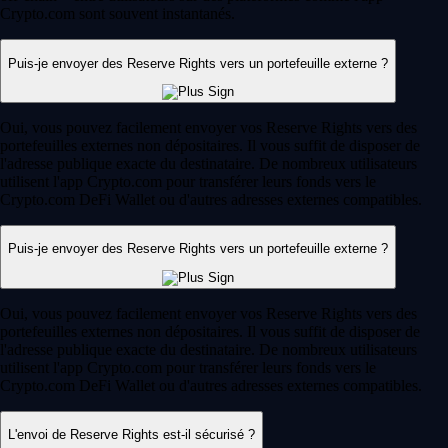
Crypto.com sont souvent instantanés.
Puis-je envoyer des Reserve Rights vers un portefeuille externe ?
Oui, vous pouvez facilement envoyer vos Reserve Rights vers des
portefeuilles externes non dépositaires. Il vous suffit de disposer de
l'adresse publique exacte du destinataire. De nombreux utilisateurs
utilisent l'app Crypto.com pour transférer leurs fonds vers le
Crypto.com DeFi Wallet ou d'autres adresses externes compatibles.
Puis-je envoyer des Reserve Rights vers un portefeuille externe ?
Oui, vous pouvez facilement envoyer vos Reserve Rights vers des
portefeuilles externes non dépositaires. Il vous suffit de disposer de
l'adresse publique exacte du destinataire. De nombreux utilisateurs
utilisent l'app Crypto.com pour transférer leurs fonds vers le
Crypto.com DeFi Wallet ou d'autres adresses externes compatibles.
L'envoi de Reserve Rights est-il sécurisé ?