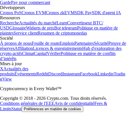
Garde
Pay pour commerçant
Développeurs
Cronos PoS
Cronos EVM
Cronos zkEVM
SDK Pay
SDK d'agent IA
Ressources
Recherche
Actualités du marché
Learn
Convertisseur BTC/
USD
Glossaire
Widgets de prix
Bot telegram
Politique en matière de
plaintes
Service client
Resumen de criptomonedas
Société
À propos de nous
Feuille de route
Emplois
Partenaires
Sécurité
Preuve de
réserves
Affiliation
Licences & enregistrements
Hub d'exploration des
crypto-actifs
Climat
Capital
Vérifier
Politique en matière de conflits
d’intérêts
Mises à jour
X
Actualités des
produits
Événements
Reddit
Discord
Instagram
Facebook
Linkedin
Tradin
gView
Cryptocurrency in Every Wallet™
Copyright © 2018 - 2026 Crypto.com. Tous droits réservés.
Conditions générales de l'EEE
Avis de confidentialité
Fees &
Limits
Statut
Préférences en matière de cookies