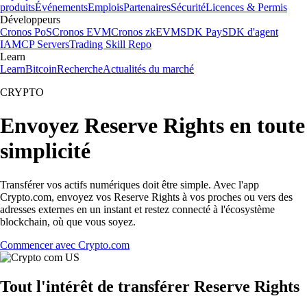
produits
Événements
Emplois
Partenaires
Sécurité
Licences & Permis
Développeurs
Cronos PoS
Cronos EVM
Cronos zkEVM
SDK Pay
SDK d'agent
IA
MCP Servers
Trading Skill Repo
Learn
Learn
Bitcoin
Recherche
Actualités du marché
CRYPTO
Envoyez Reserve Rights en toute
simplicité
Transférer vos actifs numériques doit être simple. Avec l'app
Crypto.com, envoyez vos Reserve Rights à vos proches ou vers des
adresses externes en un instant et restez connecté à l'écosystème
blockchain, où que vous soyez.
Commencer avec Crypto.com
Tout l'intérêt de transférer Reserve Rights