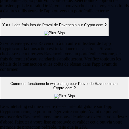
portefeuille crypto pour voir votre solde. Sélectionnez l'option de
transfert, puis le retrait. De là, vous pouvez choisir d'envoyer vos fonds
à d'autres utilisateurs de l'app ou vers un portefeuille externe.
Y a-t-il des frais lors de l'envoi de Ravencoin sur Crypto.com ?
Si vous envoyez des Ravencoin à un autre utilisateur de l'app
Crypto.com, la transaction est instantanée et sans frais. Si vous
choisissez de retirer vos Ravencoin vers un portefeuille externe, des
frais de retrait réseau standards s'appliqueront. Vérifiez toujours les
détails de la transaction et les coûts de réseau dans l'app avant de
confirmer.
Comment fonctionne le whitelisting pour l'envoi de Ravencoin sur
Crypto.com ?
Le whitelisting est une mesure de sécurité obligatoire sur l'app
Crypto.com conçue pour protéger votre compte. Avant de pouvoir
envoyer des Ravencoin vers une nouvelle adresse externe, vous devez
d'abord l'ajouter à votre liste approuvée et valider cet ajout via votre
méthode de protection préférée, telle que la 2FA.