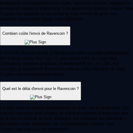
destinataire et d'une plateforme crypto. Saisissez l'adresse, indiquez le
montant et validez la transaction. Une plateforme intuitive comme l'app
Crypto.com simplifie ce processus et vous permet de gérer vos
transferts directement depuis votre téléphone.
Combien coûte l'envoi de Ravencoin ?
L'envoi de Ravencoin sur sa blockchain native entraîne généralement
des frais de réseau (ou « gas »), qui varient selon la congestion.
Cependant, certaines solutions permettent d'éviter ces coûts. Par
exemple, le transfert de Ravencoin vers un autre utilisateur de l'app
Crypto.com est entièrement gratuit.
Quel est le délai d'envoi pour le Ravencoin ?
Le délai d'envoi dépend généralement du trafic sur la blockchain. Un
transfert classique peut prendre de quelques minutes à beaucoup plus
de temps en période de forte affluence. En revanche, les transferts «
off-chain » entre utilisateurs sur des plateformes comme l'app
Crypto.com sont souvent instantanés.