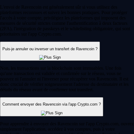
L'envoi de Ravencoin est généralement sûr si vous utilisez des
plateformes reconnues et suivez les bonnes pratiques. Pour protéger
l'accès à votre compte, privilégiez les plateformes qui imposent des
mesures de sécurité strictes comme l'authentification à deux facteurs
(2FA), l'intégration de passkeys et le whitelisting obligatoire, qui sont
prioritaires sur l'app Crypto.com.
Puis-je annuler ou inverser un transfert de Ravencoin ?
Non, les transactions sur la blockchain sont immuables. Une fois
qu'une transaction est validée et confirmée sur le réseau, vous ne
pouvez ni l'annuler ni l'inverser pour récupérer vos Ravencoin. Il est
donc crucial de vérifier soigneusement l'adresse du destinataire et les
détails du réseau avant de confirmer tout transfert.
Comment envoyer des Ravencoin via l'app Crypto.com ?
Pour apprendre à envoyer des Ravencoin sur l'app Crypto.com, ouvrez
simplement l'application, accédez à vos comptes, puis à votre