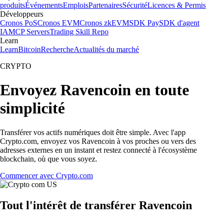
produits
Événements
Emplois
Partenaires
Sécurité
Licences & Permis
Développeurs
Cronos PoS
Cronos EVM
Cronos zkEVM
SDK Pay
SDK d'agent
IA
MCP Servers
Trading Skill Repo
Learn
Learn
Bitcoin
Recherche
Actualités du marché
CRYPTO
Envoyez Ravencoin en toute
simplicité
Transférer vos actifs numériques doit être simple. Avec l'app
Crypto.com, envoyez vos Ravencoin à vos proches ou vers des
adresses externes en un instant et restez connecté à l'écosystème
blockchain, où que vous soyez.
Commencer avec Crypto.com
Tout l'intérêt de transférer Ravencoin