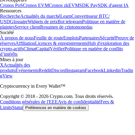
Cronos PoS
Cronos EVM
Cronos zkEVM
SDK Pay
SDK d'agent IA
Ressources
Recherche
Actualités du marché
Learn
Convertisseur BTC/
USD
Glossaire
Widgets de prix
Bot telegram
Politique en matière de
plaintes
Service client
Resumen de criptomonedas
Société
À propos de nous
Feuille de route
Emplois
Partenaires
Sécurité
Preuve de
réserves
Affiliation
Licences & enregistrements
Hub d'exploration des
crypto-actifs
Climat
Capital
Vérifier
Politique en matière de conflits
d’intérêts
Mises à jour
X
Actualités des
produits
Événements
Reddit
Discord
Instagram
Facebook
Linkedin
Tradin
gView
Cryptocurrency in Every Wallet™
Copyright © 2018 - 2026 Crypto.com. Tous droits réservés.
Conditions générales de l'EEE
Avis de confidentialité
Fees &
Limits
Statut
Préférences en matière de cookies