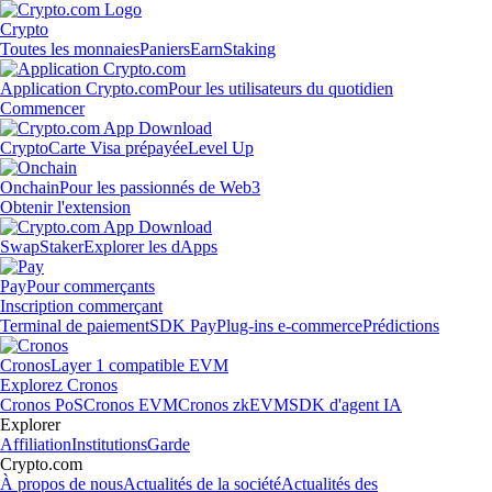
Crypto
Toutes les monnaies
Paniers
Earn
Staking
Application Crypto.com
Pour les utilisateurs du quotidien
Commencer
Crypto
Carte Visa prépayée
Level Up
Onchain
Pour les passionnés de Web3
Obtenir l'extension
Swap
Staker
Explorer les dApps
Pay
Pour commerçants
Inscription commerçant
Terminal de paiement
SDK Pay
Plug-ins e-commerce
Prédictions
Cronos
Layer 1 compatible EVM
Explorez Cronos
Cronos PoS
Cronos EVM
Cronos zkEVM
SDK d'agent IA
Explorer
Affiliation
Institutions
Garde
Crypto.com
À propos de nous
Actualités de la société
Actualités des