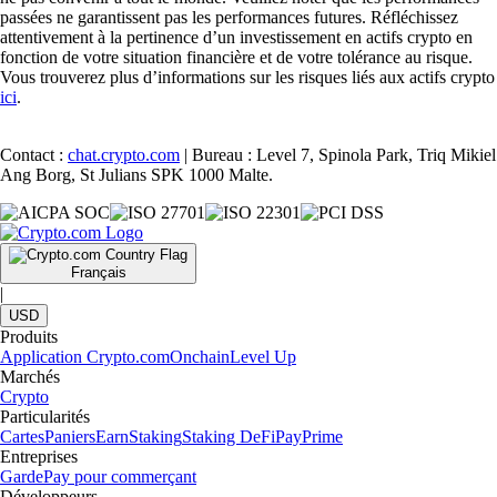
passées ne garantissent pas les performances futures. Réfléchissez
attentivement à la pertinence d’un investissement en actifs crypto en
fonction de votre situation financière et de votre tolérance au risque.
Vous trouverez plus d’informations sur les risques liés aux actifs crypto
ici
.
Contact :
chat.crypto.com
| Bureau : Level 7, Spinola Park, Triq Mikiel
Ang Borg, St Julians SPK 1000 Malte.
Français
|
USD
Produits
Application Crypto.com
Onchain
Level Up
Marchés
Crypto
Particularités
Cartes
Paniers
Earn
Staking
Staking DeFi
Pay
Prime
Entreprises
Garde
Pay pour commerçant
Développeurs