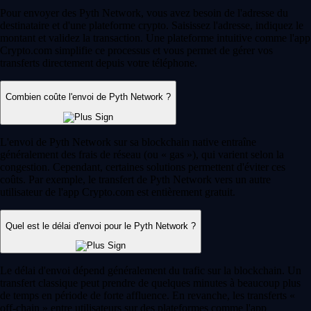
Pour envoyer des Pyth Network, vous avez besoin de l'adresse du
destinataire et d'une plateforme crypto. Saisissez l'adresse, indiquez le
montant et validez la transaction. Une plateforme intuitive comme l'app
Crypto.com simplifie ce processus et vous permet de gérer vos
transferts directement depuis votre téléphone.
Combien coûte l'envoi de Pyth Network ?
L'envoi de Pyth Network sur sa blockchain native entraîne
généralement des frais de réseau (ou « gas »), qui varient selon la
congestion. Cependant, certaines solutions permettent d'éviter ces
coûts. Par exemple, le transfert de Pyth Network vers un autre
utilisateur de l'app Crypto.com est entièrement gratuit.
Quel est le délai d'envoi pour le Pyth Network ?
Le délai d'envoi dépend généralement du trafic sur la blockchain. Un
transfert classique peut prendre de quelques minutes à beaucoup plus
de temps en période de forte affluence. En revanche, les transferts «
off-chain » entre utilisateurs sur des plateformes comme l'app