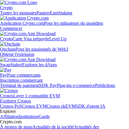
Crypto
Toutes les monnaies
Paniers
Earn
Staking
Application Crypto.com
Pour les utilisateurs du quotidien
Commencer
Crypto
Carte Visa prépayée
Level Up
Onchain
Pour les passionnés de Web3
Obtenir l'extension
Swap
Staker
Explorer les dApps
Pay
Pour commerçants
Inscription commerçant
Terminal de paiement
SDK Pay
Plug-ins e-commerce
Prédictions
Cronos
Layer 1 compatible EVM
Explorez Cronos
Cronos PoS
Cronos EVM
Cronos zkEVM
SDK d'agent IA
Explorer
Affiliation
Institutions
Garde
Crypto.com
À propos de nous
Actualités de la société
Actualités des