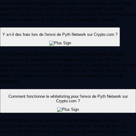
ouvrez simplement l'application, accédez à vos comptes, puis à votre
portefeuille crypto pour voir votre solde. Sélectionnez l'option de
transfert, puis le retrait. De là, vous pouvez choisir d'envoyer vos fonds
à d'autres utilisateurs de l'app ou vers un portefeuille externe.
Y a-t-il des frais lors de l'envoi de Pyth Network sur Crypto.com ?
Si vous envoyez des Pyth Network à un autre utilisateur de l'app
Crypto.com, la transaction est instantanée et sans frais. Si vous
choisissez de retirer vos Pyth Network vers un portefeuille externe, des
frais de retrait réseau standards s'appliqueront. Vérifiez toujours les
détails de la transaction et les coûts de réseau dans l'app avant de
confirmer.
Comment fonctionne le whitelisting pour l'envoi de Pyth Network sur
Crypto.com ?
Le whitelisting est une mesure de sécurité obligatoire sur l'app
Crypto.com conçue pour protéger votre compte. Avant de pouvoir
envoyer des Pyth Network vers une nouvelle adresse externe, vous