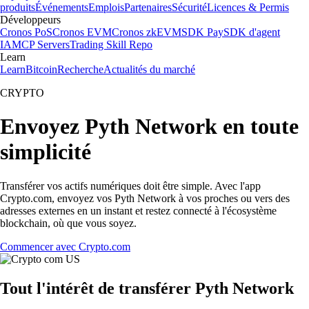
produits
Événements
Emplois
Partenaires
Sécurité
Licences & Permis
Développeurs
Cronos PoS
Cronos EVM
Cronos zkEVM
SDK Pay
SDK d'agent
IA
MCP Servers
Trading Skill Repo
Learn
Learn
Bitcoin
Recherche
Actualités du marché
CRYPTO
Envoyez Pyth Network en toute
simplicité
Transférer vos actifs numériques doit être simple. Avec l'app
Crypto.com, envoyez vos Pyth Network à vos proches ou vers des
adresses externes en un instant et restez connecté à l'écosystème
blockchain, où que vous soyez.
Commencer avec Crypto.com
Tout l'intérêt de transférer Pyth Network