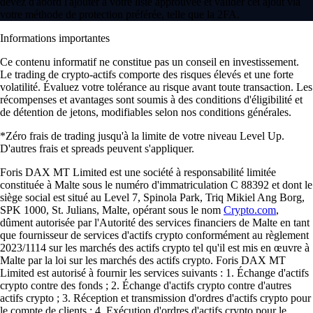
devez d'abord l'ajouter à votre liste approuvée et valider cet ajout via
votre méthode de protection préférée, telle que la 2FA.
Informations importantes
Ce contenu informatif ne constitue pas un conseil en investissement.
Le trading de crypto-actifs comporte des risques élevés et une forte
volatilité. Évaluez votre tolérance au risque avant toute transaction. Les
récompenses et avantages sont soumis à des conditions d'éligibilité et
de détention de jetons, modifiables selon nos conditions générales.
*Zéro frais de trading jusqu'à la limite de votre niveau Level Up.
D'autres frais et spreads peuvent s'appliquer.
Foris DAX MT Limited est une société à responsabilité limitée
constituée à Malte sous le numéro d'immatriculation C 88392 et dont le
siège social est situé au Level 7, Spinola Park, Triq Mikiel Ang Borg,
SPK 1000, St. Julians, Malte, opérant sous le nom
Crypto.com
,
dûment autorisée par l'Autorité des services financiers de Malte en tant
que fournisseur de services d'actifs crypto conformément au règlement
2023/1114 sur les marchés des actifs crypto tel qu'il est mis en œuvre à
Malte par la loi sur les marchés des actifs crypto. Foris DAX MT
Limited est autorisé à fournir les services suivants : 1. Échange d'actifs
crypto contre des fonds ; 2. Échange d'actifs crypto contre d'autres
actifs crypto ; 3. Réception et transmission d'ordres d'actifs crypto pour
le compte de clients ; 4. Exécution d'ordres d'actifs crypto pour le