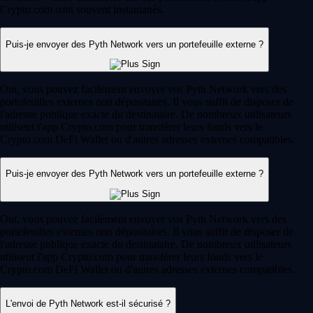
Crypto.com sont souvent instantanés.
Puis-je envoyer des Pyth Network vers un portefeuille externe ?
Oui, vous pouvez facilement envoyer vos Pyth Network vers des
portefeuilles externes non dépositaires. Il vous suffit de disposer de
l'adresse publique exacte du destinataire. De nombreux utilisateurs
utilisent l'app Crypto.com pour transférer leurs fonds vers le
Crypto.com DeFi Wallet ou d'autres adresses externes compatibles.
Puis-je envoyer des Pyth Network vers un portefeuille externe ?
Oui, vous pouvez facilement envoyer vos Pyth Network vers des
portefeuilles externes non dépositaires. Il vous suffit de disposer de
l'adresse publique exacte du destinataire. De nombreux utilisateurs
utilisent l'app Crypto.com pour transférer leurs fonds vers le
Crypto.com DeFi Wallet ou d'autres adresses externes compatibles.
L'envoi de Pyth Network est-il sécurisé ?