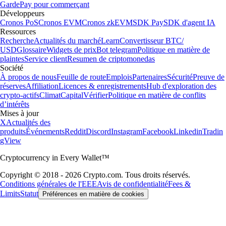
Garde
Pay pour commerçant
Développeurs
Cronos PoS
Cronos EVM
Cronos zkEVM
SDK Pay
SDK d'agent IA
Ressources
Recherche
Actualités du marché
Learn
Convertisseur BTC/
USD
Glossaire
Widgets de prix
Bot telegram
Politique en matière de
plaintes
Service client
Resumen de criptomonedas
Société
À propos de nous
Feuille de route
Emplois
Partenaires
Sécurité
Preuve de
réserves
Affiliation
Licences & enregistrements
Hub d'exploration des
crypto-actifs
Climat
Capital
Vérifier
Politique en matière de conflits
d’intérêts
Mises à jour
X
Actualités des
produits
Événements
Reddit
Discord
Instagram
Facebook
Linkedin
Tradin
gView
Cryptocurrency in Every Wallet™
Copyright © 2018 - 2026 Crypto.com. Tous droits réservés.
Conditions générales de l'EEE
Avis de confidentialité
Fees &
Limits
Statut
Préférences en matière de cookies