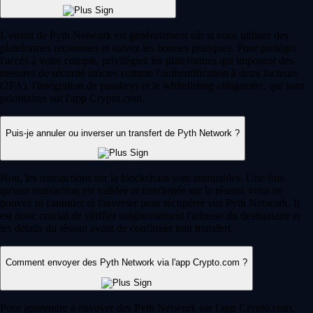
L'envoi de Pyth Network est généralement sûr si vous utilisez des
plateformes reconnues et suivez les bonnes pratiques. Pour protéger
l'accès à votre compte, privilégiez les plateformes qui imposent des
mesures de sécurité strictes comme l'authentification à deux facteurs
(2FA), l'intégration de passkeys et le whitelisting obligatoire, qui sont
prioritaires sur l'app Crypto.com.
Puis-je annuler ou inverser un transfert de Pyth Network ?
Non, les transactions sur la blockchain sont immuables. Une fois
qu'une transaction est validée et confirmée sur le réseau, vous ne
pouvez ni l'annuler ni l'inverser pour récupérer vos Pyth Network. Il
est donc crucial de vérifier soigneusement l'adresse du destinataire et
les détails du réseau avant de confirmer tout transfert.
Comment envoyer des Pyth Network via l'app Crypto.com ?
Pour apprendre à envoyer des Pyth Network sur l'app Crypto.com,