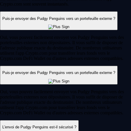
Crypto.com sont souvent instantanés.
Puis-je envoyer des Pudgy Penguins vers un portefeuille externe ?
Oui, vous pouvez facilement envoyer vos Pudgy Penguins vers des
portefeuilles externes non dépositaires. Il vous suffit de disposer de
l'adresse publique exacte du destinataire. De nombreux utilisateurs
utilisent l'app Crypto.com pour transférer leurs fonds vers le
Crypto.com DeFi Wallet ou d'autres adresses externes compatibles.
Puis-je envoyer des Pudgy Penguins vers un portefeuille externe ?
Oui, vous pouvez facilement envoyer vos Pudgy Penguins vers des
portefeuilles externes non dépositaires. Il vous suffit de disposer de
l'adresse publique exacte du destinataire. De nombreux utilisateurs
utilisent l'app Crypto.com pour transférer leurs fonds vers le
Crypto.com DeFi Wallet ou d'autres adresses externes compatibles.
L'envoi de Pudgy Penguins est-il sécurisé ?