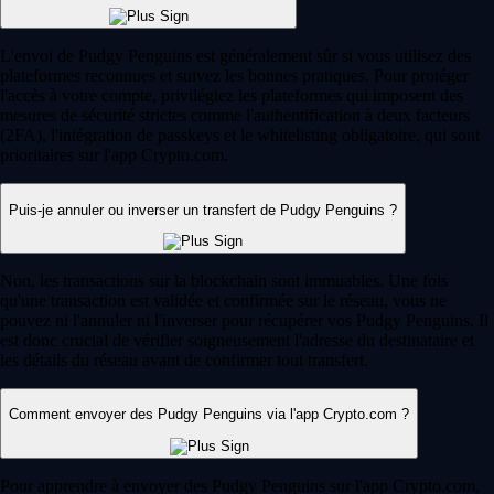
L'envoi de Pudgy Penguins est généralement sûr si vous utilisez des
plateformes reconnues et suivez les bonnes pratiques. Pour protéger
l'accès à votre compte, privilégiez les plateformes qui imposent des
mesures de sécurité strictes comme l'authentification à deux facteurs
(2FA), l'intégration de passkeys et le whitelisting obligatoire, qui sont
prioritaires sur l'app Crypto.com.
Puis-je annuler ou inverser un transfert de Pudgy Penguins ?
Non, les transactions sur la blockchain sont immuables. Une fois
qu'une transaction est validée et confirmée sur le réseau, vous ne
pouvez ni l'annuler ni l'inverser pour récupérer vos Pudgy Penguins. Il
est donc crucial de vérifier soigneusement l'adresse du destinataire et
les détails du réseau avant de confirmer tout transfert.
Comment envoyer des Pudgy Penguins via l'app Crypto.com ?
Pour apprendre à envoyer des Pudgy Penguins sur l'app Crypto.com,