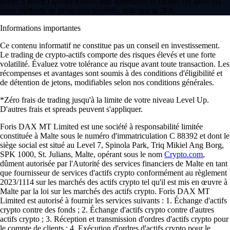
devez d'abord l'ajouter à votre liste approuvée et valider cet ajout via
votre méthode de protection préférée, telle que la 2FA.
Informations importantes
Ce contenu informatif ne constitue pas un conseil en investissement.
Le trading de crypto-actifs comporte des risques élevés et une forte
volatilité. Évaluez votre tolérance au risque avant toute transaction. Les
récompenses et avantages sont soumis à des conditions d'éligibilité et
de détention de jetons, modifiables selon nos conditions générales.
*Zéro frais de trading jusqu'à la limite de votre niveau Level Up.
D'autres frais et spreads peuvent s'appliquer.
Foris DAX MT Limited est une société à responsabilité limitée
constituée à Malte sous le numéro d'immatriculation C 88392 et dont le
siège social est situé au Level 7, Spinola Park, Triq Mikiel Ang Borg,
SPK 1000, St. Julians, Malte, opérant sous le nom
Crypto.com
,
dûment autorisée par l'Autorité des services financiers de Malte en tant
que fournisseur de services d'actifs crypto conformément au règlement
2023/1114 sur les marchés des actifs crypto tel qu'il est mis en œuvre à
Malte par la loi sur les marchés des actifs crypto. Foris DAX MT
Limited est autorisé à fournir les services suivants : 1. Échange d'actifs
crypto contre des fonds ; 2. Échange d'actifs crypto contre d'autres
actifs crypto ; 3. Réception et transmission d'ordres d'actifs crypto pour
le compte de clients ; 4. Exécution d'ordres d'actifs crypto pour le