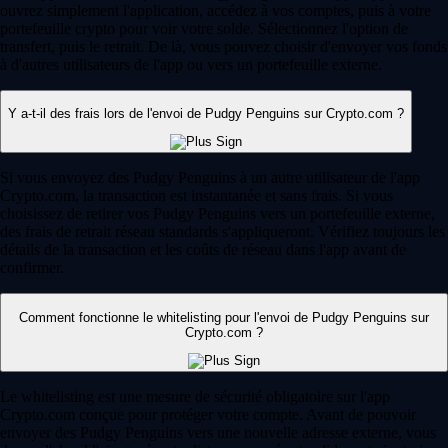
ouvrez simplement l'application, accédez à vos comptes, puis à votre
portefeuille crypto pour voir votre solde. Sélectionnez l'option de
transfert, puis le retrait. De là, vous pouvez choisir d'envoyer vos fonds
à d'autres utilisateurs de l'app ou vers un portefeuille externe.
Y a-t-il des frais lors de l'envoi de Pudgy Penguins sur Crypto.com ?
Si vous envoyez des Pudgy Penguins à un autre utilisateur de l'app
Crypto.com, la transaction est instantanée et sans frais. Si vous
choisissez de retirer vos Pudgy Penguins vers un portefeuille externe,
des frais de retrait réseau standards s'appliqueront. Vérifiez toujours les
détails de la transaction et les coûts de réseau dans l'app avant de
confirmer.
Comment fonctionne le whitelisting pour l'envoi de Pudgy Penguins sur
Crypto.com ?
Le whitelisting est une mesure de sécurité obligatoire sur l'app
Crypto.com conçue pour protéger votre compte. Avant de pouvoir
envoyer des Pudgy Penguins vers une nouvelle adresse externe, vous