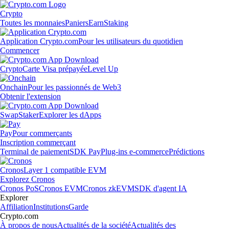
Crypto
Toutes les monnaies
Paniers
Earn
Staking
Application Crypto.com
Pour les utilisateurs du quotidien
Commencer
Crypto
Carte Visa prépayée
Level Up
Onchain
Pour les passionnés de Web3
Obtenir l'extension
Swap
Staker
Explorer les dApps
Pay
Pour commerçants
Inscription commerçant
Terminal de paiement
SDK Pay
Plug-ins e-commerce
Prédictions
Cronos
Layer 1 compatible EVM
Explorez Cronos
Cronos PoS
Cronos EVM
Cronos zkEVM
SDK d'agent IA
Explorer
Affiliation
Institutions
Garde
Crypto.com
À propos de nous
Actualités de la société
Actualités des