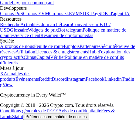
Garde
Pay pour commerçant
Développeurs
Cronos PoS
Cronos EVM
Cronos zkEVM
SDK Pay
SDK d'agent IA
Ressources
Recherche
Actualités du marché
Learn
Convertisseur BTC/
USD
Glossaire
Widgets de prix
Bot telegram
Politique en matière de
plaintes
Service client
Resumen de criptomonedas
Société
À propos de nous
Feuille de route
Emplois
Partenaires
Sécurité
Preuve de
réserves
Affiliation
Licences & enregistrements
Hub d'exploration des
crypto-actifs
Climat
Capital
Vérifier
Politique en matière de conflits
d’intérêts
Mises à jour
X
Actualités des
produits
Événements
Reddit
Discord
Instagram
Facebook
Linkedin
Tradin
gView
Cryptocurrency in Every Wallet™
Copyright © 2018 - 2026 Crypto.com. Tous droits réservés.
Conditions générales de l'EEE
Avis de confidentialité
Fees &
Limits
Statut
Préférences en matière de cookies