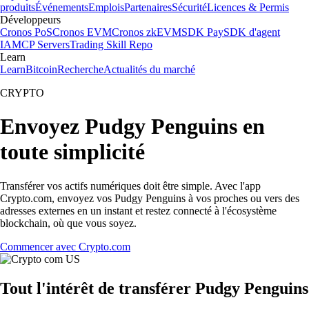
produits
Événements
Emplois
Partenaires
Sécurité
Licences & Permis
Développeurs
Cronos PoS
Cronos EVM
Cronos zkEVM
SDK Pay
SDK d'agent
IA
MCP Servers
Trading Skill Repo
Learn
Learn
Bitcoin
Recherche
Actualités du marché
CRYPTO
Envoyez Pudgy Penguins en
toute simplicité
Transférer vos actifs numériques doit être simple. Avec l'app
Crypto.com, envoyez vos Pudgy Penguins à vos proches ou vers des
adresses externes en un instant et restez connecté à l'écosystème
blockchain, où que vous soyez.
Commencer avec Crypto.com
Tout l'intérêt de transférer Pudgy Penguins