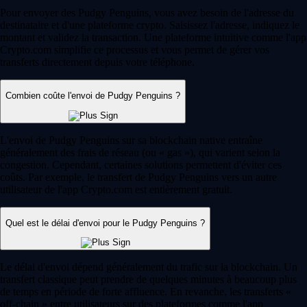
Pour envoyer des Pudgy Penguins, vous avez besoin de l'adresse du
destinataire et d'une plateforme crypto. Saisissez l'adresse, indiquez le
montant et validez la transaction. Une plateforme intuitive comme l'app
Crypto.com simplifie ce processus et vous permet de gérer vos
transferts directement depuis votre téléphone.
Combien coûte l'envoi de Pudgy Penguins ?
L'envoi de Pudgy Penguins sur sa blockchain native entraîne
généralement des frais de réseau (ou « gas »), qui varient selon la
congestion. Cependant, certaines solutions permettent d'éviter ces
coûts. Par exemple, le transfert de Pudgy Penguins vers un autre
utilisateur de l'app Crypto.com est entièrement gratuit.
Quel est le délai d'envoi pour le Pudgy Penguins ?
Le délai d'envoi dépend généralement du trafic sur la blockchain. Un
transfert classique peut prendre de quelques minutes à beaucoup plus
de temps en période de forte affluence. En revanche, les transferts «
off-chain » entre utilisateurs sur des plateformes comme l'app