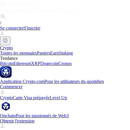
Marchés
Particuliers
Entreprises
Découvrir
/
Se connecter
S'inscrire
Crypto
Toutes les monnaies
Paniers
Earn
Staking
Tendance
Bitcoin
Ethereum
XRP
Dogecoin
Cronos
Application Crypto.com
Pour les utilisateurs du quotidien
Commencer
Crypto
Carte Visa prépayée
Level Up
Onchain
Pour les passionnés de Web3
Obtenir l'extension