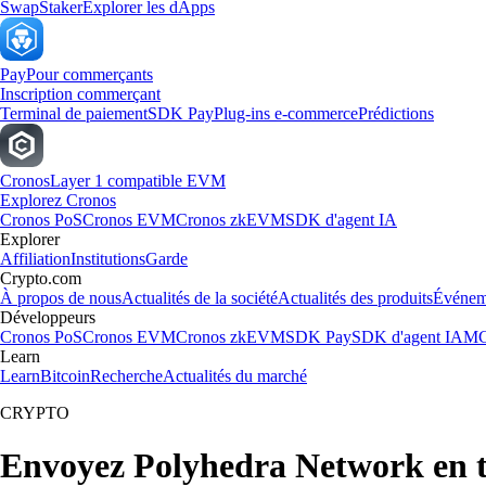
Swap
Staker
Explorer les dApps
Pay
Pour commerçants
Inscription commerçant
Terminal de paiement
SDK Pay
Plug-ins e-commerce
Prédictions
Cronos
Layer 1 compatible EVM
Explorez Cronos
Cronos PoS
Cronos EVM
Cronos zkEVM
SDK d'agent IA
Explorer
Affiliation
Institutions
Garde
Crypto.com
À propos de nous
Actualités de la société
Actualités des produits
Événem
Développeurs
Cronos PoS
Cronos EVM
Cronos zkEVM
SDK Pay
SDK d'agent IA
MC
Learn
Learn
Bitcoin
Recherche
Actualités du marché
CRYPTO
Envoyez Polyhedra Network en to