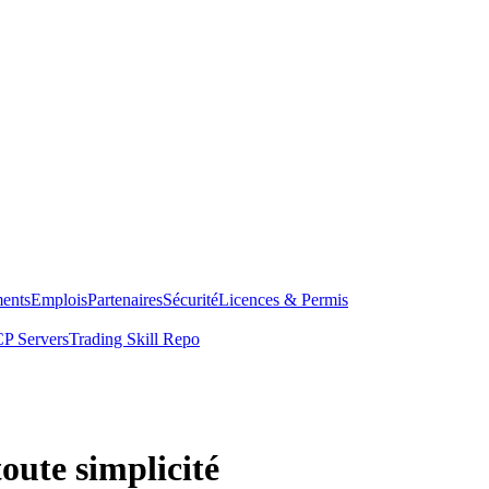
ents
Emplois
Partenaires
Sécurité
Licences & Permis
P Servers
Trading Skill Repo
ute simplicité