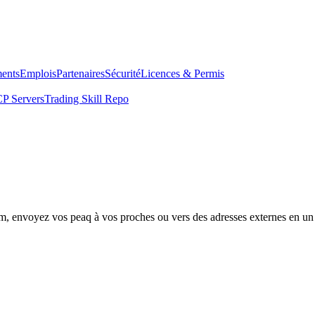
ents
Emplois
Partenaires
Sécurité
Licences & Permis
P Servers
Trading Skill Repo
om, envoyez vos peaq à vos proches ou vers des adresses externes en un 