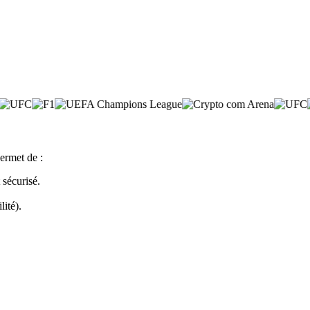
ermet de :
sécurisé.
lité).