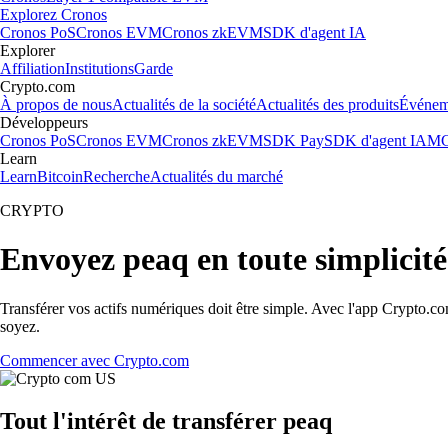
Explorez Cronos
Cronos PoS
Cronos EVM
Cronos zkEVM
SDK d'agent IA
Explorer
Affiliation
Institutions
Garde
Crypto.com
À propos de nous
Actualités de la société
Actualités des produits
Événem
Développeurs
Cronos PoS
Cronos EVM
Cronos zkEVM
SDK Pay
SDK d'agent IA
MC
Learn
Learn
Bitcoin
Recherche
Actualités du marché
CRYPTO
Envoyez peaq en toute simplicité
Transférer vos actifs numériques doit être simple. Avec l'app Crypto.c
soyez.
Commencer avec Crypto.com
Tout l'intérêt de transférer peaq