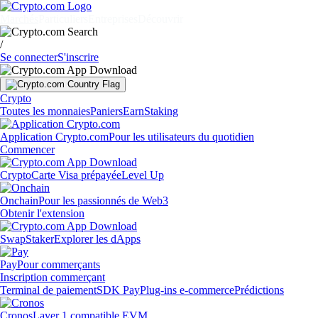
Marchés
Particuliers
Entreprises
Découvrir
/
Se connecter
S'inscrire
Crypto
Toutes les monnaies
Paniers
Earn
Staking
Application Crypto.com
Pour les utilisateurs du quotidien
Commencer
Crypto
Carte Visa prépayée
Level Up
Onchain
Pour les passionnés de Web3
Obtenir l'extension
Swap
Staker
Explorer les dApps
Pay
Pour commerçants
Inscription commerçant
Terminal de paiement
SDK Pay
Plug-ins e-commerce
Prédictions
Cronos
Layer 1 compatible EVM