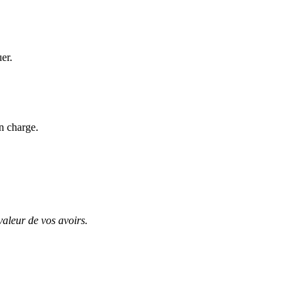
uer.
n charge.
valeur de vos avoirs.