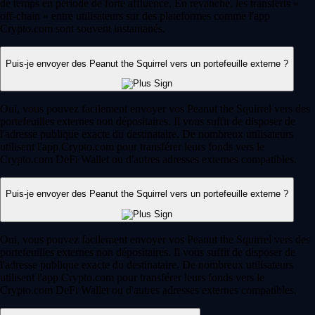
de temps en période de forte affluence. En revanche, les transferts «
off-chain » entre utilisateurs sur des plateformes comme l'app
Crypto.com sont souvent instantanés.
Puis-je envoyer des Peanut the Squirrel vers un portefeuille externe ?
Oui, vous pouvez facilement envoyer vos Peanut the Squirrel vers des
portefeuilles externes non dépositaires. Il vous suffit de disposer de
l'adresse publique exacte du destinataire. De nombreux utilisateurs
utilisent l'app Crypto.com pour transférer leurs fonds vers le
Crypto.com DeFi Wallet ou d'autres adresses externes compatibles.
Puis-je envoyer des Peanut the Squirrel vers un portefeuille externe ?
Oui, vous pouvez facilement envoyer vos Peanut the Squirrel vers des
portefeuilles externes non dépositaires. Il vous suffit de disposer de
l'adresse publique exacte du destinataire. De nombreux utilisateurs
utilisent l'app Crypto.com pour transférer leurs fonds vers le
Crypto.com DeFi Wallet ou d'autres adresses externes compatibles.