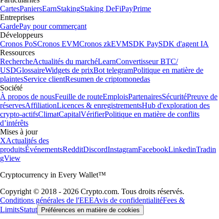
Cartes
Paniers
Earn
Staking
Staking DeFi
Pay
Prime
Entreprises
Garde
Pay pour commerçant
Développeurs
Cronos PoS
Cronos EVM
Cronos zkEVM
SDK Pay
SDK d'agent IA
Ressources
Recherche
Actualités du marché
Learn
Convertisseur BTC/
USD
Glossaire
Widgets de prix
Bot telegram
Politique en matière de
plaintes
Service client
Resumen de criptomonedas
Société
À propos de nous
Feuille de route
Emplois
Partenaires
Sécurité
Preuve de
réserves
Affiliation
Licences & enregistrements
Hub d'exploration des
crypto-actifs
Climat
Capital
Vérifier
Politique en matière de conflits
d’intérêts
Mises à jour
X
Actualités des
produits
Événements
Reddit
Discord
Instagram
Facebook
Linkedin
Tradin
gView
Cryptocurrency in Every Wallet™
Copyright © 2018 - 2026 Crypto.com. Tous droits réservés.
Conditions générales de l'EEE
Avis de confidentialité
Fees &
Limits
Statut
Préférences en matière de cookies