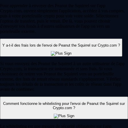
Pour apprendre à envoyer des Peanut the Squirrel sur l'app
Crypto.com, ouvrez simplement l'application, accédez à vos comptes,
puis à votre portefeuille crypto pour voir votre solde. Sélectionnez
l'option de transfert, puis le retrait. De là, vous pouvez choisir
d'envoyer vos fonds à d'autres utilisateurs de l'app ou vers un
portefeuille externe.
Y a-t-il des frais lors de l'envoi de Peanut the Squirrel sur Crypto.com ?
Si vous envoyez des Peanut the Squirrel à un autre utilisateur de l'app
Crypto.com, la transaction est instantanée et sans frais. Si vous
choisissez de retirer vos Peanut the Squirrel vers un portefeuille
externe, des frais de retrait réseau standards s'appliqueront. Vérifiez
toujours les détails de la transaction et les coûts de réseau dans l'app
avant de confirmer.
Comment fonctionne le whitelisting pour l'envoi de Peanut the Squirrel sur
Crypto.com ?
Le whitelisting est une mesure de sécurité obligatoire sur l'app