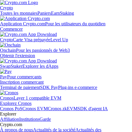
Crypto
Toutes les monnaies
Paniers
Earn
Staking
Application Crypto.com
Pour les utilisateurs du quotidien
Commencer
Crypto
Carte Visa prépayée
Level Up
Onchain
Pour les passionnés de Web3
Obtenir l'extension
Swap
Staker
Explorer les dApps
Pay
Pour commerçants
Inscription commerçant
Terminal de paiement
SDK Pay
Plug-ins e-commerce
Cronos
Layer 1 compatible EVM
Explorez Cronos
Cronos PoS
Cronos EVM
Cronos zkEVM
SDK d'agent IA
Explorer
Affiliation
Institutions
Garde
Crypto.com
À propos de nous
Actualités de la société
Actualités des