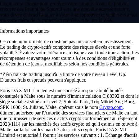
Crypto.com conçue pour protéger votre compte. Avant de pouvoir
envoyer des Peanut the Squirrel vers une nouvelle adresse externe,
vous devez d'abord l'ajouter à votre liste approuvée et valider cet ajout
via votre méthode de protection préférée, telle que la 2FA.
Informations importantes
Ce contenu informatif ne constitue pas un conseil en investissement.
Le trading de crypto-actifs comporte des risques élevés et une forte
volatilité. Évaluez votre tolérance au risque avant toute transaction. Les
récompenses et avantages sont soumis à des conditions d'éligibilité et
de détention de jetons, modifiables selon nos conditions générales.
*Zéro frais de trading jusqu'à la limite de votre niveau Level Up.
D'autres frais et spreads peuvent s'appliquer.
Foris DAX MT Limited est une société à responsabilité limitée
constituée à Malte sous le numéro d'immatriculation C 88392 et dont le
siège social est situé au Level 7, Spinola Park, Triq Mikiel Ang Borg,
SPK 1000, St. Julians, Malte, opérant sous le nom
Crypto.com
,
dûment autorisée par l'Autorité des services financiers de Malte en tant
que fournisseur de services d'actifs crypto conformément au règlement
2023/1114 sur les marchés des actifs crypto tel qu'il est mis en œuvre à
Malte par la loi sur les marchés des actifs crypto. Foris DAX MT
Limited est autorisé à fournir les services suivants : 1. Échange d'actifs