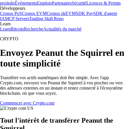
produits
Événements
Emplois
Partenaires
Sécurité
Licences & Permis
Développeurs
Cronos PoS
Cronos EVM
Cronos zkEVM
SDK Pay
SDK d'agent
IA
MCP Servers
Trading Skill Repo
Learn
Learn
Bitcoin
Recherche
Actualités du marché
CRYPTO
Envoyez Peanut the Squirrel en
toute simplicité
Transférer vos actifs numériques doit être simple. Avec l'app
Crypto.com, envoyez vos Peanut the Squirrel à vos proches ou vers
des adresses externes en un instant et restez connecté à l'écosystème
blockchain, où que vous soyez.
Commencer avec Crypto.com
Tout l'intérêt de transférer Peanut the
Squirrel