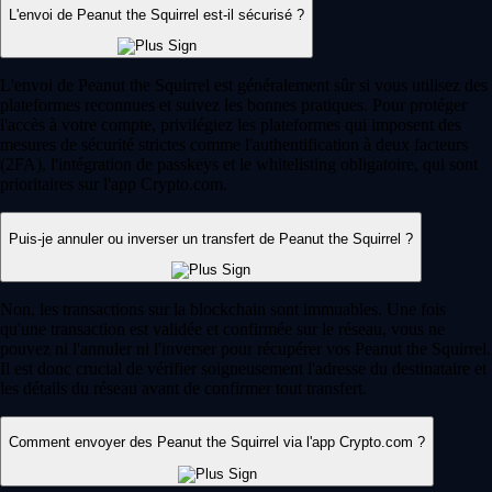
L'envoi de Peanut the Squirrel est-il sécurisé ?
L'envoi de Peanut the Squirrel est généralement sûr si vous utilisez des
plateformes reconnues et suivez les bonnes pratiques. Pour protéger
l'accès à votre compte, privilégiez les plateformes qui imposent des
mesures de sécurité strictes comme l'authentification à deux facteurs
(2FA), l'intégration de passkeys et le whitelisting obligatoire, qui sont
prioritaires sur l'app Crypto.com.
Puis-je annuler ou inverser un transfert de Peanut the Squirrel ?
Non, les transactions sur la blockchain sont immuables. Une fois
qu'une transaction est validée et confirmée sur le réseau, vous ne
pouvez ni l'annuler ni l'inverser pour récupérer vos Peanut the Squirrel.
Il est donc crucial de vérifier soigneusement l'adresse du destinataire et
les détails du réseau avant de confirmer tout transfert.
Comment envoyer des Peanut the Squirrel via l'app Crypto.com ?