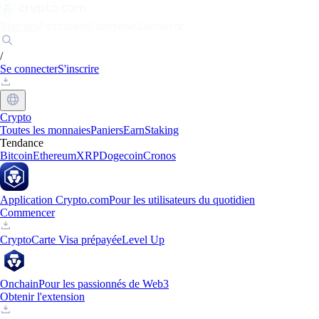
Marchés
Particuliers
Entreprises
Découvrir
/
Se connecter
S'inscrire
Crypto
Toutes les monnaies
Paniers
Earn
Staking
Tendance
Bitcoin
Ethereum
XRP
Dogecoin
Cronos
Application Crypto.com
Pour les utilisateurs du quotidien
Commencer
Crypto
Carte Visa prépayée
Level Up
Onchain
Pour les passionnés de Web3
Obtenir l'extension