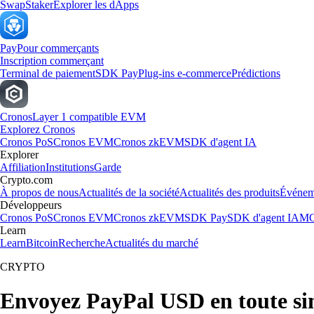
Swap
Staker
Explorer les dApps
Pay
Pour commerçants
Inscription commerçant
Terminal de paiement
SDK Pay
Plug-ins e-commerce
Prédictions
Cronos
Layer 1 compatible EVM
Explorez Cronos
Cronos PoS
Cronos EVM
Cronos zkEVM
SDK d'agent IA
Explorer
Affiliation
Institutions
Garde
Crypto.com
À propos de nous
Actualités de la société
Actualités des produits
Événem
Développeurs
Cronos PoS
Cronos EVM
Cronos zkEVM
SDK Pay
SDK d'agent IA
MC
Learn
Learn
Bitcoin
Recherche
Actualités du marché
CRYPTO
Envoyez PayPal USD en toute si