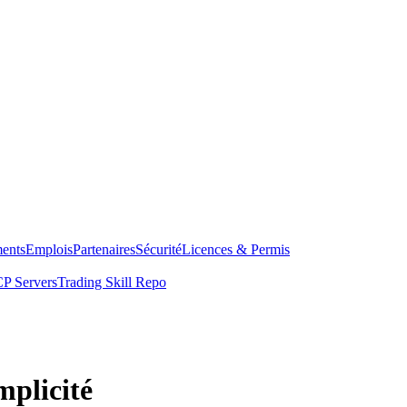
ents
Emplois
Partenaires
Sécurité
Licences & Permis
P Servers
Trading Skill Repo
mplicité