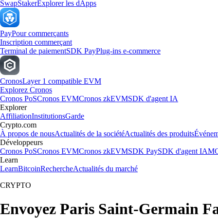
Swap
Staker
Explorer les dApps
Pay
Pour commerçants
Inscription commerçant
Terminal de paiement
SDK Pay
Plug-ins e-commerce
Cronos
Layer 1 compatible EVM
Explorez Cronos
Cronos PoS
Cronos EVM
Cronos zkEVM
SDK d'agent IA
Explorer
Affiliation
Institutions
Garde
Crypto.com
À propos de nous
Actualités de la société
Actualités des produits
Événem
Développeurs
Cronos PoS
Cronos EVM
Cronos zkEVM
SDK Pay
SDK d'agent IA
MC
Learn
Learn
Bitcoin
Recherche
Actualités du marché
CRYPTO
Envoyez Paris Saint-Germain Fan