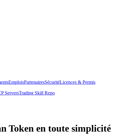
ents
Emplois
Partenaires
Sécurité
Licences & Permis
P Servers
Trading Skill Repo
 Token en toute simplicité