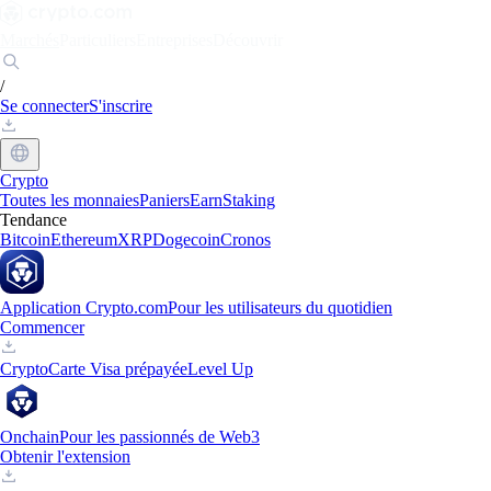
Marchés
Particuliers
Entreprises
Découvrir
/
Se connecter
S'inscrire
Crypto
Toutes les monnaies
Paniers
Earn
Staking
Tendance
Bitcoin
Ethereum
XRP
Dogecoin
Cronos
Application Crypto.com
Pour les utilisateurs du quotidien
Commencer
Crypto
Carte Visa prépayée
Level Up
Onchain
Pour les passionnés de Web3
Obtenir l'extension