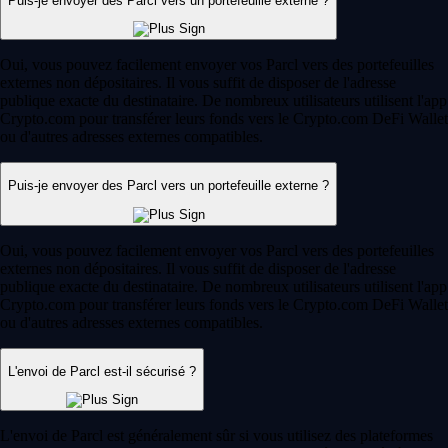
Puis-je envoyer des Parcl vers un portefeuille externe ?
Oui, vous pouvez facilement envoyer vos Parcl vers des portefeuilles
externes non dépositaires. Il vous suffit de disposer de l'adresse
publique exacte du destinataire. De nombreux utilisateurs utilisent l'app
Crypto.com pour transférer leurs fonds vers le Crypto.com DeFi Wallet
ou d'autres adresses externes compatibles.
Puis-je envoyer des Parcl vers un portefeuille externe ?
Oui, vous pouvez facilement envoyer vos Parcl vers des portefeuilles
externes non dépositaires. Il vous suffit de disposer de l'adresse
publique exacte du destinataire. De nombreux utilisateurs utilisent l'app
Crypto.com pour transférer leurs fonds vers le Crypto.com DeFi Wallet
ou d'autres adresses externes compatibles.
L'envoi de Parcl est-il sécurisé ?
L'envoi de Parcl est généralement sûr si vous utilisez des plateformes