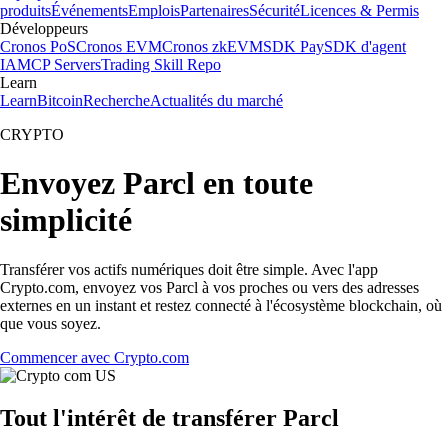
produits
Événements
Emplois
Partenaires
Sécurité
Licences & Permis
Développeurs
Cronos PoS
Cronos EVM
Cronos zkEVM
SDK Pay
SDK d'agent
IA
MCP Servers
Trading Skill Repo
Learn
Learn
Bitcoin
Recherche
Actualités du marché
CRYPTO
Envoyez Parcl en toute
simplicité
Transférer vos actifs numériques doit être simple. Avec l'app
Crypto.com, envoyez vos Parcl à vos proches ou vers des adresses
externes en un instant et restez connecté à l'écosystème blockchain, où
que vous soyez.
Commencer avec Crypto.com
Tout l'intérêt de transférer Parcl