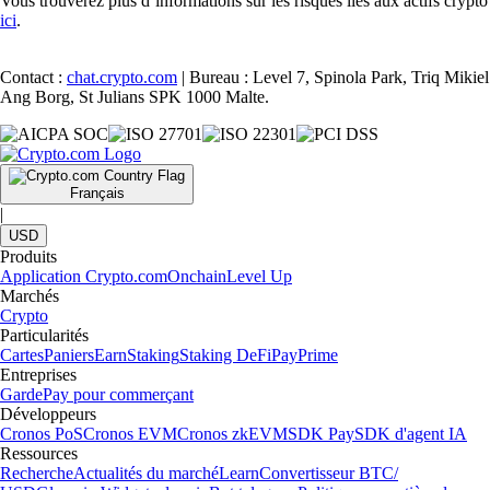
Vous trouverez plus d’informations sur les risques liés aux actifs crypto
ici
.
Contact :
chat.crypto.com
| Bureau : Level 7, Spinola Park, Triq Mikiel
Ang Borg, St Julians SPK 1000 Malte.
Français
|
USD
Produits
Application Crypto.com
Onchain
Level Up
Marchés
Crypto
Particularités
Cartes
Paniers
Earn
Staking
Staking DeFi
Pay
Prime
Entreprises
Garde
Pay pour commerçant
Développeurs
Cronos PoS
Cronos EVM
Cronos zkEVM
SDK Pay
SDK d'agent IA
Ressources
Recherche
Actualités du marché
Learn
Convertisseur BTC/