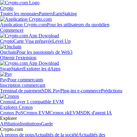
Crypto
Toutes les monnaies
Paniers
Earn
Staking
Application Crypto.com
Pour les utilisateurs du quotidien
Commencer
Crypto
Carte Visa prépayée
Level Up
Onchain
Pour les passionnés de Web3
Obtenir l'extension
Swap
Staker
Explorer les dApps
Pay
Pour commerçants
Inscription commerçant
Terminal de paiement
SDK Pay
Plug-ins e-commerce
Prédictions
Cronos
Layer 1 compatible EVM
Explorez Cronos
Cronos PoS
Cronos EVM
Cronos zkEVM
SDK d'agent IA
Explorer
Affiliation
Institutions
Garde
Crypto.com
À propos de nous
Actualités de la société
Actualités des