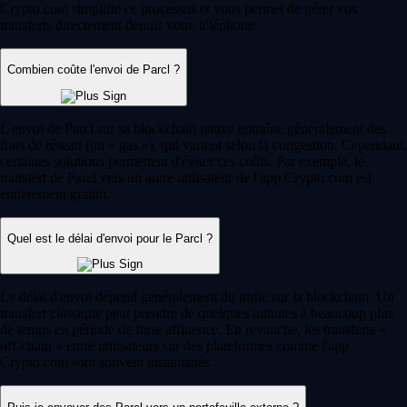
Crypto.com simplifie ce processus et vous permet de gérer vos
transferts directement depuis votre téléphone.
Combien coûte l'envoi de Parcl ?
L'envoi de Parcl sur sa blockchain native entraîne généralement des
frais de réseau (ou « gas »), qui varient selon la congestion. Cependant,
certaines solutions permettent d'éviter ces coûts. Par exemple, le
transfert de Parcl vers un autre utilisateur de l'app Crypto.com est
entièrement gratuit.
Quel est le délai d'envoi pour le Parcl ?
Le délai d'envoi dépend généralement du trafic sur la blockchain. Un
transfert classique peut prendre de quelques minutes à beaucoup plus
de temps en période de forte affluence. En revanche, les transferts «
off-chain » entre utilisateurs sur des plateformes comme l'app
Crypto.com sont souvent instantanés.