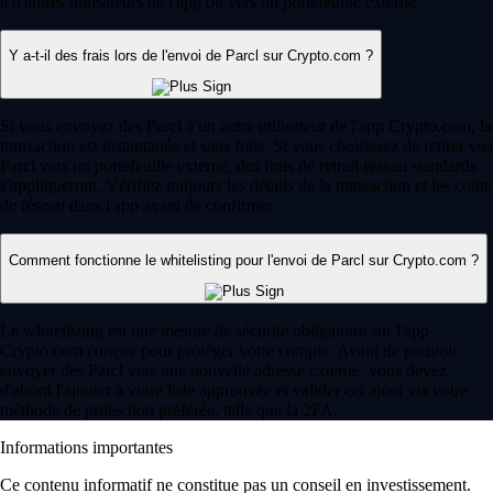
à d'autres utilisateurs de l'app ou vers un portefeuille externe.
Y a-t-il des frais lors de l'envoi de Parcl sur Crypto.com ?
Si vous envoyez des Parcl à un autre utilisateur de l'app Crypto.com, la
transaction est instantanée et sans frais. Si vous choisissez de retirer vos
Parcl vers un portefeuille externe, des frais de retrait réseau standards
s'appliqueront. Vérifiez toujours les détails de la transaction et les coûts
de réseau dans l'app avant de confirmer.
Comment fonctionne le whitelisting pour l'envoi de Parcl sur Crypto.com ?
Le whitelisting est une mesure de sécurité obligatoire sur l'app
Crypto.com conçue pour protéger votre compte. Avant de pouvoir
envoyer des Parcl vers une nouvelle adresse externe, vous devez
d'abord l'ajouter à votre liste approuvée et valider cet ajout via votre
méthode de protection préférée, telle que la 2FA.
Informations importantes
Ce contenu informatif ne constitue pas un conseil en investissement.