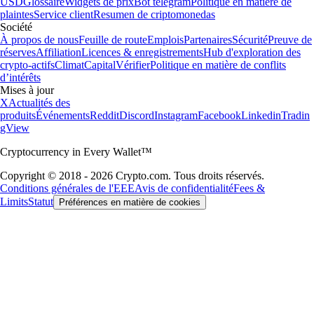
USD
Glossaire
Widgets de prix
Bot telegram
Politique en matière de
plaintes
Service client
Resumen de criptomonedas
Société
À propos de nous
Feuille de route
Emplois
Partenaires
Sécurité
Preuve de
réserves
Affiliation
Licences & enregistrements
Hub d'exploration des
crypto-actifs
Climat
Capital
Vérifier
Politique en matière de conflits
d’intérêts
Mises à jour
X
Actualités des
produits
Événements
Reddit
Discord
Instagram
Facebook
Linkedin
Tradin
gView
Cryptocurrency in Every Wallet™
Copyright © 2018 - 2026 Crypto.com. Tous droits réservés.
Conditions générales de l'EEE
Avis de confidentialité
Fees &
Limits
Statut
Préférences en matière de cookies