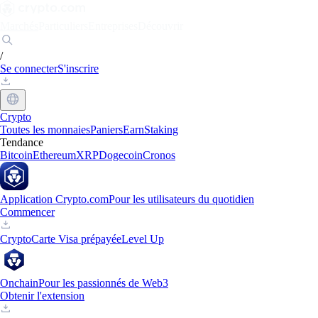
Marchés
Particuliers
Entreprises
Découvrir
/
Se connecter
S'inscrire
Crypto
Toutes les monnaies
Paniers
Earn
Staking
Tendance
Bitcoin
Ethereum
XRP
Dogecoin
Cronos
Application Crypto.com
Pour les utilisateurs du quotidien
Commencer
Crypto
Carte Visa prépayée
Level Up
Onchain
Pour les passionnés de Web3
Obtenir l'extension