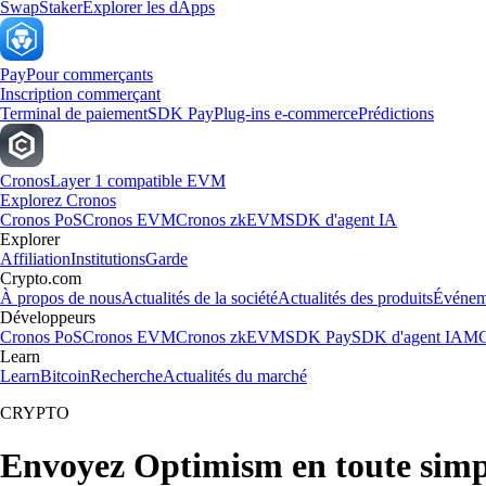
Swap
Staker
Explorer les dApps
Pay
Pour commerçants
Inscription commerçant
Terminal de paiement
SDK Pay
Plug-ins e-commerce
Prédictions
Cronos
Layer 1 compatible EVM
Explorez Cronos
Cronos PoS
Cronos EVM
Cronos zkEVM
SDK d'agent IA
Explorer
Affiliation
Institutions
Garde
Crypto.com
À propos de nous
Actualités de la société
Actualités des produits
Événem
Développeurs
Cronos PoS
Cronos EVM
Cronos zkEVM
SDK Pay
SDK d'agent IA
MC
Learn
Learn
Bitcoin
Recherche
Actualités du marché
CRYPTO
Envoyez Optimism en toute simpl