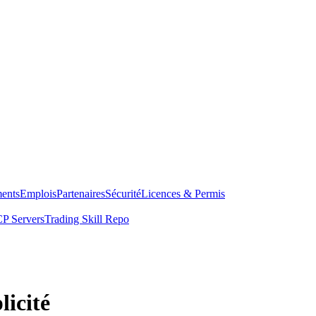
ents
Emplois
Partenaires
Sécurité
Licences & Permis
P Servers
Trading Skill Repo
icité