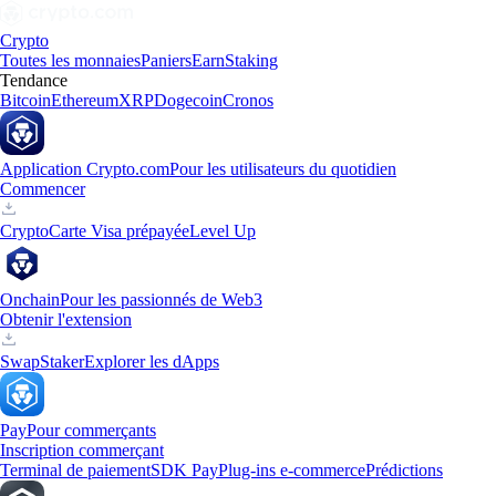
Crypto
Toutes les monnaies
Paniers
Earn
Staking
Tendance
Bitcoin
Ethereum
XRP
Dogecoin
Cronos
Application Crypto.com
Pour les utilisateurs du quotidien
Commencer
Crypto
Carte Visa prépayée
Level Up
Onchain
Pour les passionnés de Web3
Obtenir l'extension
Swap
Staker
Explorer les dApps
Pay
Pour commerçants
Inscription commerçant
Terminal de paiement
SDK Pay
Plug-ins e-commerce
Prédictions