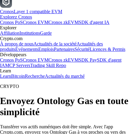
Cronos
Layer 1 compatible EVM
Explorez Cronos
Cronos PoS
Cronos EVM
Cronos zkEVM
SDK d'agent IA
Explorer
Affiliation
Institutions
Garde
Crypto.com
À propos de nous
Actualités de la société
Actualités des
produits
Événements
Emplois
Partenaires
Sécurité
Licences & Permis
Développeurs
Cronos PoS
Cronos EVM
Cronos zkEVM
SDK Pay
SDK d'agent
IA
MCP Servers
Trading Skill Repo
Learn
Learn
Bitcoin
Recherche
Actualités du marché
CRYPTO
Envoyez Ontology Gas en toute
simplicité
Transférer vos actifs numériques doit être simple. Avec l'app
Crypto.com, envoyez vos Ontology Gas à vos proches ou vers des