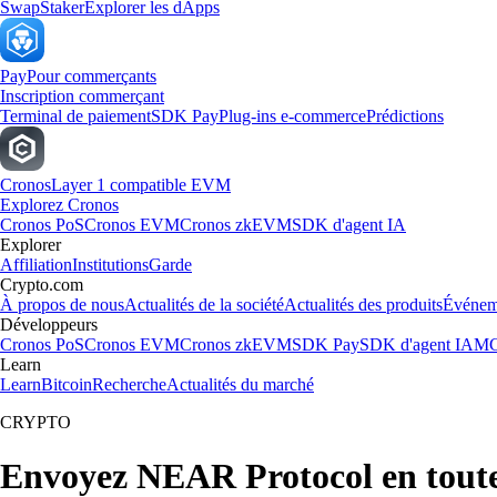
Swap
Staker
Explorer les dApps
Pay
Pour commerçants
Inscription commerçant
Terminal de paiement
SDK Pay
Plug-ins e-commerce
Prédictions
Cronos
Layer 1 compatible EVM
Explorez Cronos
Cronos PoS
Cronos EVM
Cronos zkEVM
SDK d'agent IA
Explorer
Affiliation
Institutions
Garde
Crypto.com
À propos de nous
Actualités de la société
Actualités des produits
Événem
Développeurs
Cronos PoS
Cronos EVM
Cronos zkEVM
SDK Pay
SDK d'agent IA
MC
Learn
Learn
Bitcoin
Recherche
Actualités du marché
CRYPTO
Envoyez NEAR Protocol en toute