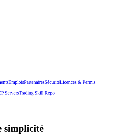
ents
Emplois
Partenaires
Sécurité
Licences & Permis
P Servers
Trading Skill Repo
 simplicité