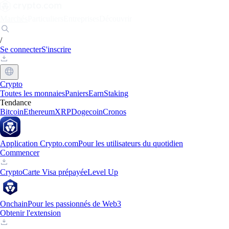
Marchés
Particuliers
Entreprises
Découvrir
/
Se connecter
S'inscrire
Crypto
Toutes les monnaies
Paniers
Earn
Staking
Tendance
Bitcoin
Ethereum
XRP
Dogecoin
Cronos
Application Crypto.com
Pour les utilisateurs du quotidien
Commencer
Crypto
Carte Visa prépayée
Level Up
Onchain
Pour les passionnés de Web3
Obtenir l'extension