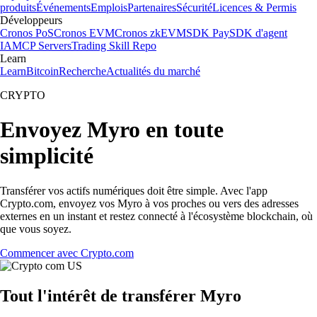
produits
Événements
Emplois
Partenaires
Sécurité
Licences & Permis
Développeurs
Cronos PoS
Cronos EVM
Cronos zkEVM
SDK Pay
SDK d'agent
IA
MCP Servers
Trading Skill Repo
Learn
Learn
Bitcoin
Recherche
Actualités du marché
CRYPTO
Envoyez Myro en toute
simplicité
Transférer vos actifs numériques doit être simple. Avec l'app
Crypto.com, envoyez vos Myro à vos proches ou vers des adresses
externes en un instant et restez connecté à l'écosystème blockchain, où
que vous soyez.
Commencer avec Crypto.com
Tout l'intérêt de transférer Myro