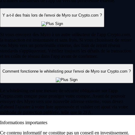
à d'autres utilisateurs de l'app ou vers un portefeuille externe.
Y a-t-il des frais lors de l'envoi de Myro sur Crypto.com ?
Si vous envoyez des Myro à un autre utilisateur de l'app Crypto.com,
la transaction est instantanée et sans frais. Si vous choisissez de retirer
vos Myro vers un portefeuille externe, des frais de retrait réseau
standards s'appliqueront. Vérifiez toujours les détails de la transaction
et les coûts de réseau dans l'app avant de confirmer.
Comment fonctionne le whitelisting pour l'envoi de Myro sur Crypto.com ?
Le whitelisting est une mesure de sécurité obligatoire sur l'app
Crypto.com conçue pour protéger votre compte. Avant de pouvoir
envoyer des Myro vers une nouvelle adresse externe, vous devez
d'abord l'ajouter à votre liste approuvée et valider cet ajout via votre
méthode de protection préférée, telle que la 2FA.
Informations importantes
Ce contenu informatif ne constitue pas un conseil en investissement.