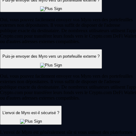
Puis-je envoyer des Myro vers un portefeuille externe ?
Oui, vous pouvez facilement envoyer vos Myro vers des portefeuilles
externes non dépositaires. Il vous suffit de disposer de l'adresse
publique exacte du destinataire. De nombreux utilisateurs utilisent l'app
Crypto.com pour transférer leurs fonds vers le Crypto.com DeFi Wallet
ou d'autres adresses externes compatibles.
Puis-je envoyer des Myro vers un portefeuille externe ?
Oui, vous pouvez facilement envoyer vos Myro vers des portefeuilles
externes non dépositaires. Il vous suffit de disposer de l'adresse
publique exacte du destinataire. De nombreux utilisateurs utilisent l'app
Crypto.com pour transférer leurs fonds vers le Crypto.com DeFi Wallet
ou d'autres adresses externes compatibles.
L'envoi de Myro est-il sécurisé ?
L'envoi de Myro est généralement sûr si vous utilisez des plateformes