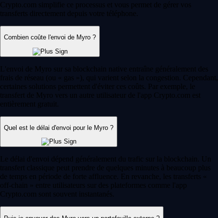
Crypto.com simplifie ce processus et vous permet de gérer vos
transferts directement depuis votre téléphone.
Combien coûte l'envoi de Myro ?
L'envoi de Myro sur sa blockchain native entraîne généralement des
frais de réseau (ou « gas »), qui varient selon la congestion. Cependant,
certaines solutions permettent d'éviter ces coûts. Par exemple, le
transfert de Myro vers un autre utilisateur de l'app Crypto.com est
entièrement gratuit.
Quel est le délai d'envoi pour le Myro ?
Le délai d'envoi dépend généralement du trafic sur la blockchain. Un
transfert classique peut prendre de quelques minutes à beaucoup plus
de temps en période de forte affluence. En revanche, les transferts «
off-chain » entre utilisateurs sur des plateformes comme l'app
Crypto.com sont souvent instantanés.