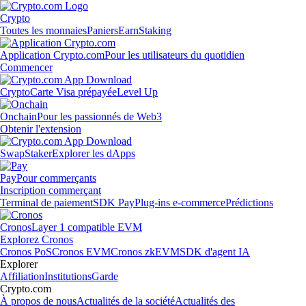
Crypto
Toutes les monnaies
Paniers
Earn
Staking
Application Crypto.com
Pour les utilisateurs du quotidien
Commencer
Crypto
Carte Visa prépayée
Level Up
Onchain
Pour les passionnés de Web3
Obtenir l'extension
Swap
Staker
Explorer les dApps
Pay
Pour commerçants
Inscription commerçant
Terminal de paiement
SDK Pay
Plug-ins e-commerce
Prédictions
Cronos
Layer 1 compatible EVM
Explorez Cronos
Cronos PoS
Cronos EVM
Cronos zkEVM
SDK d'agent IA
Explorer
Affiliation
Institutions
Garde
Crypto.com
À propos de nous
Actualités de la société
Actualités des