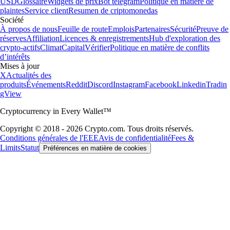
USD
Glossaire
Widgets de prix
Bot telegram
Politique en matière de
plaintes
Service client
Resumen de criptomonedas
Société
À propos de nous
Feuille de route
Emplois
Partenaires
Sécurité
Preuve de
réserves
Affiliation
Licences & enregistrements
Hub d'exploration des
crypto-actifs
Climat
Capital
Vérifier
Politique en matière de conflits
d’intérêts
Mises à jour
X
Actualités des
produits
Événements
Reddit
Discord
Instagram
Facebook
Linkedin
Tradin
gView
Cryptocurrency in Every Wallet™
Copyright © 2018 - 2026 Crypto.com. Tous droits réservés.
Conditions générales de l'EEE
Avis de confidentialité
Fees &
Limits
Statut
Préférences en matière de cookies