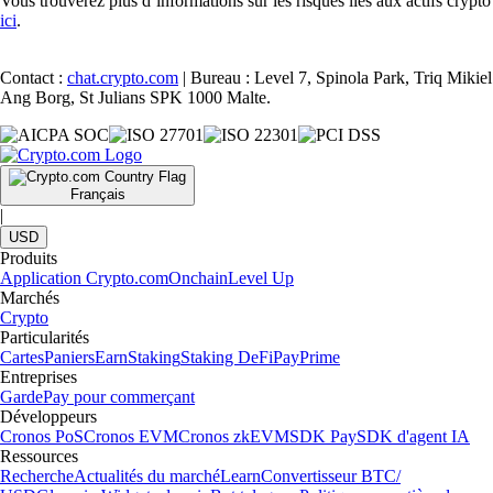
Vous trouverez plus d’informations sur les risques liés aux actifs crypto
ici
.
Contact :
chat.crypto.com
| Bureau : Level 7, Spinola Park, Triq Mikiel
Ang Borg, St Julians SPK 1000 Malte.
Français
|
USD
Produits
Application Crypto.com
Onchain
Level Up
Marchés
Crypto
Particularités
Cartes
Paniers
Earn
Staking
Staking DeFi
Pay
Prime
Entreprises
Garde
Pay pour commerçant
Développeurs
Cronos PoS
Cronos EVM
Cronos zkEVM
SDK Pay
SDK d'agent IA
Ressources
Recherche
Actualités du marché
Learn
Convertisseur BTC/