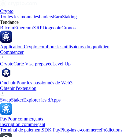
Crypto
Toutes les monnaies
Paniers
Earn
Staking
Tendance
Bitcoin
Ethereum
XRP
Dogecoin
Cronos
Application Crypto.com
Pour les utilisateurs du quotidien
Commencer
Crypto
Carte Visa prépayée
Level Up
Onchain
Pour les passionnés de Web3
Obtenir l'extension
Swap
Staker
Explorer les dApps
Pay
Pour commerçants
Inscription commerçant
Terminal de paiement
SDK Pay
Plug-ins e-commerce
Prédictions