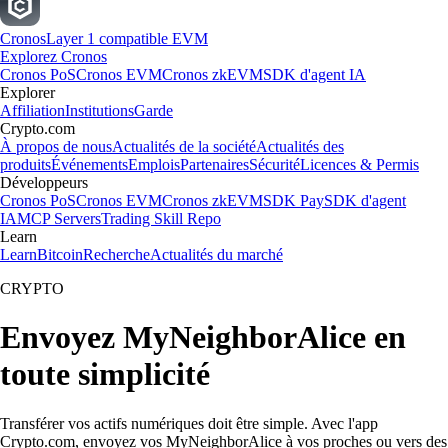
Cronos
Layer 1 compatible EVM
Explorez Cronos
Cronos PoS
Cronos EVM
Cronos zkEVM
SDK d'agent IA
Explorer
Affiliation
Institutions
Garde
Crypto.com
À propos de nous
Actualités de la société
Actualités des
produits
Événements
Emplois
Partenaires
Sécurité
Licences & Permis
Développeurs
Cronos PoS
Cronos EVM
Cronos zkEVM
SDK Pay
SDK d'agent
IA
MCP Servers
Trading Skill Repo
Learn
Learn
Bitcoin
Recherche
Actualités du marché
CRYPTO
Envoyez MyNeighborAlice en
toute simplicité
Transférer vos actifs numériques doit être simple. Avec l'app
Crypto.com, envoyez vos MyNeighborAlice à vos proches ou vers des