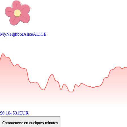
MyNeighborAlice
ALICE
$
0.104501
EUR
-0.99
%
24H
Buy
Commencez en quelques minutes