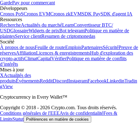
Garde
Pay pour commerçant
Développeurs
Cronos PoS
Cronos EVM
Cronos zkEVM
SDK Pay
SDK d'agent IA
Ressources
Recherche
Actualités du marché
Learn
Convertisseur BTC/
USD
Glossaire
Widgets de prix
Bot telegram
Politique en matière de
plaintes
Service client
Resumen de criptomonedas
Société
À propos de nous
Feuille de route
Emplois
Partenaires
Sécurité
Preuve de
réserves
Affiliation
Licences & enregistrements
Hub d'exploration des
crypto-actifs
Climat
Capital
Vérifier
Politique en matière de conflits
d’intérêts
Mises à jour
X
Actualités des
produits
Événements
Reddit
Discord
Instagram
Facebook
Linkedin
Tradin
gView
Cryptocurrency in Every Wallet™
Copyright © 2018 - 2026 Crypto.com. Tous droits réservés.
Conditions générales de l'EEE
Avis de confidentialité
Fees &
Limits
Statut
Préférences en matière de cookies