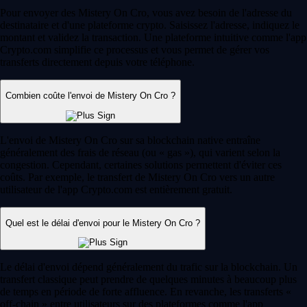
Pour envoyer des Mistery On Cro, vous avez besoin de l'adresse du
destinataire et d'une plateforme crypto. Saisissez l'adresse, indiquez le
montant et validez la transaction. Une plateforme intuitive comme l'app
Crypto.com simplifie ce processus et vous permet de gérer vos
transferts directement depuis votre téléphone.
Combien coûte l'envoi de Mistery On Cro ?
L'envoi de Mistery On Cro sur sa blockchain native entraîne
généralement des frais de réseau (ou « gas »), qui varient selon la
congestion. Cependant, certaines solutions permettent d'éviter ces
coûts. Par exemple, le transfert de Mistery On Cro vers un autre
utilisateur de l'app Crypto.com est entièrement gratuit.
Quel est le délai d'envoi pour le Mistery On Cro ?
Le délai d'envoi dépend généralement du trafic sur la blockchain. Un
transfert classique peut prendre de quelques minutes à beaucoup plus
de temps en période de forte affluence. En revanche, les transferts «
off-chain » entre utilisateurs sur des plateformes comme l'app