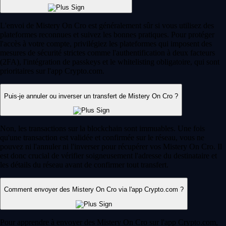
L'envoi de Mistery On Cro est généralement sûr si vous utilisez des
plateformes reconnues et suivez les bonnes pratiques. Pour protéger
l'accès à votre compte, privilégiez les plateformes qui imposent des
mesures de sécurité strictes comme l'authentification à deux facteurs
(2FA), l'intégration de passkeys et le whitelisting obligatoire, qui sont
prioritaires sur l'app Crypto.com.
Puis-je annuler ou inverser un transfert de Mistery On Cro ?
Non, les transactions sur la blockchain sont immuables. Une fois
qu'une transaction est validée et confirmée sur le réseau, vous ne
pouvez ni l'annuler ni l'inverser pour récupérer vos Mistery On Cro. Il
est donc crucial de vérifier soigneusement l'adresse du destinataire et
les détails du réseau avant de confirmer tout transfert.
Comment envoyer des Mistery On Cro via l'app Crypto.com ?
Pour apprendre à envoyer des Mistery On Cro sur l'app Crypto.com,