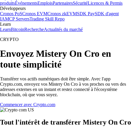
produits
Événements
Emplois
Partenaires
Sécurité
Licences & Permis
Développeurs
Cronos PoS
Cronos EVM
Cronos zkEVM
SDK Pay
SDK d'agent
IA
MCP Servers
Trading Skill Repo
Learn
Learn
Bitcoin
Recherche
Actualités du marché
CRYPTO
Envoyez Mistery On Cro en
toute simplicité
Transférer vos actifs numériques doit être simple. Avec l'app
Crypto.com, envoyez vos Mistery On Cro à vos proches ou vers des
adresses externes en un instant et restez connecté à l'écosystème
blockchain, où que vous soyez.
Commencer avec Crypto.com
Tout l'intérêt de transférer Mistery On Cro