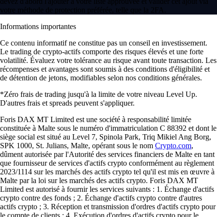
devez d'abord l'ajouter à votre liste approuvée et valider cet ajout via
votre méthode de protection préférée, telle que la 2FA.
Informations importantes
Ce contenu informatif ne constitue pas un conseil en investissement.
Le trading de crypto-actifs comporte des risques élevés et une forte
volatilité. Évaluez votre tolérance au risque avant toute transaction. Les
récompenses et avantages sont soumis à des conditions d'éligibilité et
de détention de jetons, modifiables selon nos conditions générales.
*Zéro frais de trading jusqu'à la limite de votre niveau Level Up.
D'autres frais et spreads peuvent s'appliquer.
Foris DAX MT Limited est une société à responsabilité limitée
constituée à Malte sous le numéro d'immatriculation C 88392 et dont le
siège social est situé au Level 7, Spinola Park, Triq Mikiel Ang Borg,
SPK 1000, St. Julians, Malte, opérant sous le nom
Crypto.com
,
dûment autorisée par l'Autorité des services financiers de Malte en tant
que fournisseur de services d'actifs crypto conformément au règlement
2023/1114 sur les marchés des actifs crypto tel qu'il est mis en œuvre à
Malte par la loi sur les marchés des actifs crypto. Foris DAX MT
Limited est autorisé à fournir les services suivants : 1. Échange d'actifs
crypto contre des fonds ; 2. Échange d'actifs crypto contre d'autres
actifs crypto ; 3. Réception et transmission d'ordres d'actifs crypto pour
le compte de clients ; 4. Exécution d'ordres d'actifs crypto pour le