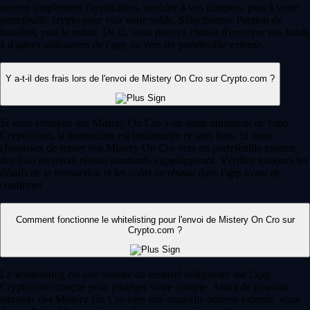
ouvrez simplement l'application, accédez à vos comptes, puis à votre
portefeuille crypto pour voir votre solde. Sélectionnez l'option de
transfert, puis le retrait. De là, vous pouvez choisir d'envoyer vos fonds
à d'autres utilisateurs de l'app ou vers un portefeuille externe.
Y a-t-il des frais lors de l'envoi de Mistery On Cro sur Crypto.com ?
Si vous envoyez des Mistery On Cro à un autre utilisateur de l'app
Crypto.com, la transaction est instantanée et sans frais. Si vous
choisissez de retirer vos Mistery On Cro vers un portefeuille externe,
des frais de retrait réseau standards s'appliqueront. Vérifiez toujours les
détails de la transaction et les coûts de réseau dans l'app avant de
confirmer.
Comment fonctionne le whitelisting pour l'envoi de Mistery On Cro sur
Crypto.com ?
Le whitelisting est une mesure de sécurité obligatoire sur l'app
Crypto.com conçue pour protéger votre compte. Avant de pouvoir
envoyer des Mistery On Cro vers une nouvelle adresse externe, vous