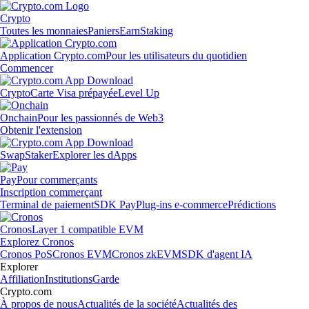
Crypto
Toutes les monnaies
Paniers
Earn
Staking
Application Crypto.com
Pour les utilisateurs du quotidien
Commencer
Crypto
Carte Visa prépayée
Level Up
Onchain
Pour les passionnés de Web3
Obtenir l'extension
Swap
Staker
Explorer les dApps
Pay
Pour commerçants
Inscription commerçant
Terminal de paiement
SDK Pay
Plug-ins e-commerce
Prédictions
Cronos
Layer 1 compatible EVM
Explorez Cronos
Cronos PoS
Cronos EVM
Cronos zkEVM
SDK d'agent IA
Explorer
Affiliation
Institutions
Garde
Crypto.com
À propos de nous
Actualités de la société
Actualités des