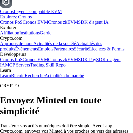
Cronos
Layer 1 compatible EVM
Explorez Cronos
Cronos PoS
Cronos EVM
Cronos zkEVM
SDK d'agent IA
Explorer
Affiliation
Institutions
Garde
Crypto.com
À propos de nous
Actualités de la société
Actualités des
produits
Événements
Emplois
Partenaires
Sécurité
Licences & Permis
Développeurs
Cronos PoS
Cronos EVM
Cronos zkEVM
SDK Pay
SDK d'agent
IA
MCP Servers
Trading Skill Repo
Learn
Learn
Bitcoin
Recherche
Actualités du marché
CRYPTO
Envoyez Minted en toute
simplicité
Transférer vos actifs numériques doit être simple. Avec l'app
Crypto.com, envoyez vos Minted à vos proches ou vers des adresses