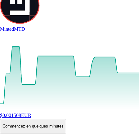
Minted
MTD
$
0.001508
EUR
+
1.57
%
24H
Buy
Commencez en quelques minutes