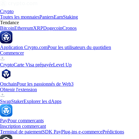
Crypto
Toutes les monnaies
Paniers
Earn
Staking
Tendance
Bitcoin
Ethereum
XRP
Dogecoin
Cronos
Application Crypto.com
Pour les utilisateurs du quotidien
Commencer
Crypto
Carte Visa prépayée
Level Up
Onchain
Pour les passionnés de Web3
Obtenir l'extension
Swap
Staker
Explorer les dApps
Pay
Pour commerçants
Inscription commerçant
Terminal de paiement
SDK Pay
Plug-ins e-commerce
Prédictions