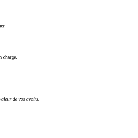
uer.
n charge.
valeur de vos avoirs.