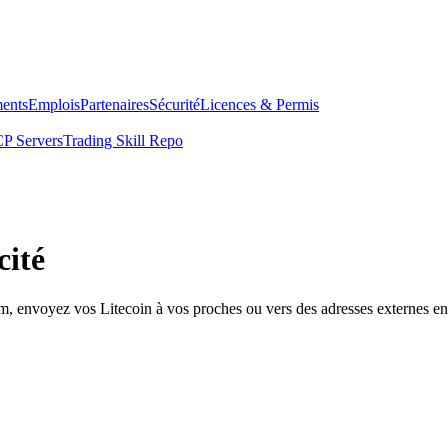
ents
Emplois
Partenaires
Sécurité
Licences & Permis
P Servers
Trading Skill Repo
cité
om, envoyez vos Litecoin à vos proches ou vers des adresses externes en