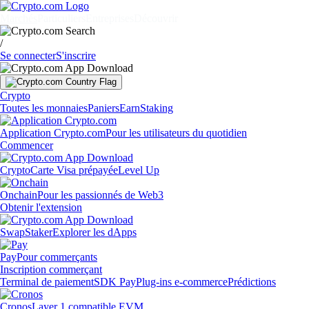
Marchés
Particuliers
Entreprises
Découvrir
/
Se connecter
S'inscrire
Crypto
Toutes les monnaies
Paniers
Earn
Staking
Application Crypto.com
Pour les utilisateurs du quotidien
Commencer
Crypto
Carte Visa prépayée
Level Up
Onchain
Pour les passionnés de Web3
Obtenir l'extension
Swap
Staker
Explorer les dApps
Pay
Pour commerçants
Inscription commerçant
Terminal de paiement
SDK Pay
Plug-ins e-commerce
Prédictions
Cronos
Layer 1 compatible EVM