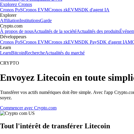
Explorez Cronos
Cronos PoS
Cronos EVM
Cronos zkEVM
SDK d'agent IA
Explorer
Affiliation
Institutions
Garde
Crypto.com
À propos de nous
Actualités de la société
Actualités des produits
Événem
Développeurs
Cronos PoS
Cronos EVM
Cronos zkEVM
SDK Pay
SDK d'agent IA
MC
Learn
Learn
Bitcoin
Recherche
Actualités du marché
CRYPTO
Envoyez Litecoin en toute simpli
Transférer vos actifs numériques doit être simple. Avec l'app Crypto.c
soyez.
Commencer avec Crypto.com
Tout l'intérêt de transférer Litecoin