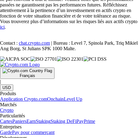
passées ne garantissent pas les performances futures. Réfléchissez
attentivement à la pertinence d’un investissement en actifs crypto en
fonction de votre situation financière et de votre tolérance au risque.
Vous trouverez plus d’informations sur les risques liés aux actifs crypto
ici
.
Contact :
chat.crypto.com
| Bureau : Level 7, Spinola Park, Triq Mikiel
Ang Borg, St Julians SPK 1000 Malte.
Français
|
USD
Produits
Application Crypto.com
Onchain
Level Up
Marchés
Crypto
Particularités
Cartes
Paniers
Earn
Staking
Staking DeFi
Pay
Prime
Entreprises
Garde
Pay pour commerçant
Développeurs