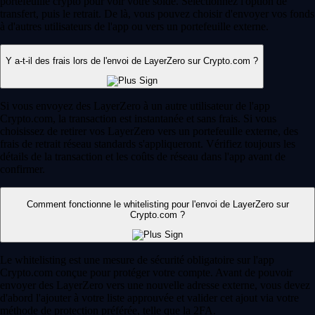
portefeuille crypto pour voir votre solde. Sélectionnez l'option de
transfert, puis le retrait. De là, vous pouvez choisir d'envoyer vos fonds
à d'autres utilisateurs de l'app ou vers un portefeuille externe.
Y a-t-il des frais lors de l'envoi de LayerZero sur Crypto.com ?
Si vous envoyez des LayerZero à un autre utilisateur de l'app
Crypto.com, la transaction est instantanée et sans frais. Si vous
choisissez de retirer vos LayerZero vers un portefeuille externe, des
frais de retrait réseau standards s'appliqueront. Vérifiez toujours les
détails de la transaction et les coûts de réseau dans l'app avant de
confirmer.
Comment fonctionne le whitelisting pour l'envoi de LayerZero sur
Crypto.com ?
Le whitelisting est une mesure de sécurité obligatoire sur l'app
Crypto.com conçue pour protéger votre compte. Avant de pouvoir
envoyer des LayerZero vers une nouvelle adresse externe, vous devez
d'abord l'ajouter à votre liste approuvée et valider cet ajout via votre
méthode de protection préférée, telle que la 2FA.