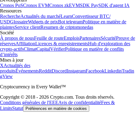
Cronos PoS
Cronos EVM
Cronos zkEVM
SDK Pay
SDK d'agent IA
Ressources
Recherche
Actualités du marché
Learn
Convertisseur BTC/
USD
Glossaire
Widgets de prix
Bot telegram
Politique en matière de
plaintes
Service client
Resumen de criptomonedas
Société
À propos de nous
Feuille de route
Emplois
Partenaires
Sécurité
Preuve de
réserves
Affiliation
Licences & enregistrements
Hub d'exploration des
crypto-actifs
Climat
Capital
Vérifier
Politique en matière de conflits
d’intérêts
Mises à jour
X
Actualités des
produits
Événements
Reddit
Discord
Instagram
Facebook
Linkedin
Tradin
gView
Cryptocurrency in Every Wallet™
Copyright © 2018 - 2026 Crypto.com. Tous droits réservés.
Conditions générales de l'EEE
Avis de confidentialité
Fees &
Limits
Statut
Préférences en matière de cookies