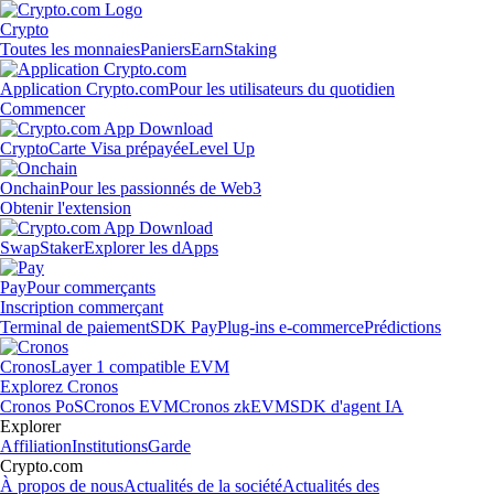
Crypto
Toutes les monnaies
Paniers
Earn
Staking
Application Crypto.com
Pour les utilisateurs du quotidien
Commencer
Crypto
Carte Visa prépayée
Level Up
Onchain
Pour les passionnés de Web3
Obtenir l'extension
Swap
Staker
Explorer les dApps
Pay
Pour commerçants
Inscription commerçant
Terminal de paiement
SDK Pay
Plug-ins e-commerce
Prédictions
Cronos
Layer 1 compatible EVM
Explorez Cronos
Cronos PoS
Cronos EVM
Cronos zkEVM
SDK d'agent IA
Explorer
Affiliation
Institutions
Garde
Crypto.com
À propos de nous
Actualités de la société
Actualités des