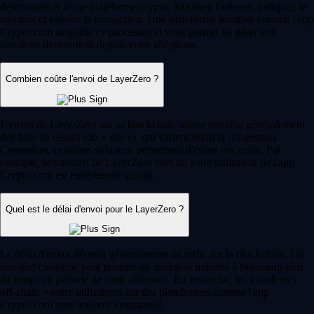
destinataire et d'une plateforme crypto. Saisissez l'adresse, indiquez le
montant et validez la transaction. Une plateforme intuitive comme l'app
Crypto.com simplifie ce processus et vous permet de gérer vos
transferts directement depuis votre téléphone.
Combien coûte l'envoi de LayerZero ?
L'envoi de LayerZero sur sa blockchain native entraîne généralement
des frais de réseau (ou « gas »), qui varient selon la congestion.
Cependant, certaines solutions permettent d'éviter ces coûts. Par
exemple, le transfert de LayerZero vers un autre utilisateur de l'app
Crypto.com est entièrement gratuit.
Quel est le délai d'envoi pour le LayerZero ?
Le délai d'envoi dépend généralement du trafic sur la blockchain. Un
transfert classique peut prendre de quelques minutes à beaucoup plus
de temps en période de forte affluence. En revanche, les transferts «
off-chain » entre utilisateurs sur des plateformes comme l'app
Crypto.com sont souvent instantanés.