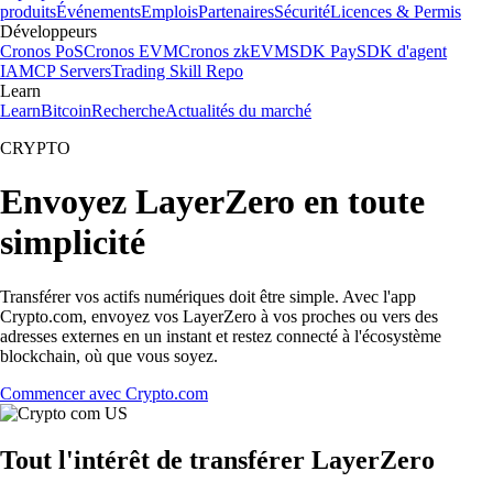
produits
Événements
Emplois
Partenaires
Sécurité
Licences & Permis
Développeurs
Cronos PoS
Cronos EVM
Cronos zkEVM
SDK Pay
SDK d'agent
IA
MCP Servers
Trading Skill Repo
Learn
Learn
Bitcoin
Recherche
Actualités du marché
CRYPTO
Envoyez LayerZero en toute
simplicité
Transférer vos actifs numériques doit être simple. Avec l'app
Crypto.com, envoyez vos LayerZero à vos proches ou vers des
adresses externes en un instant et restez connecté à l'écosystème
blockchain, où que vous soyez.
Commencer avec Crypto.com
Tout l'intérêt de transférer LayerZero