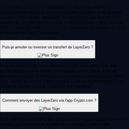
L'envoi de LayerZero est généralement sûr si vous utilisez des
plateformes reconnues et suivez les bonnes pratiques. Pour protéger
l'accès à votre compte, privilégiez les plateformes qui imposent des
mesures de sécurité strictes comme l'authentification à deux facteurs
(2FA), l'intégration de passkeys et le whitelisting obligatoire, qui sont
prioritaires sur l'app Crypto.com.
Puis-je annuler ou inverser un transfert de LayerZero ?
Non, les transactions sur la blockchain sont immuables. Une fois
qu'une transaction est validée et confirmée sur le réseau, vous ne
pouvez ni l'annuler ni l'inverser pour récupérer vos LayerZero. Il est
donc crucial de vérifier soigneusement l'adresse du destinataire et les
détails du réseau avant de confirmer tout transfert.
Comment envoyer des LayerZero via l'app Crypto.com ?
Pour apprendre à envoyer des LayerZero sur l'app Crypto.com, ouvrez
simplement l'application, accédez à vos comptes, puis à votre