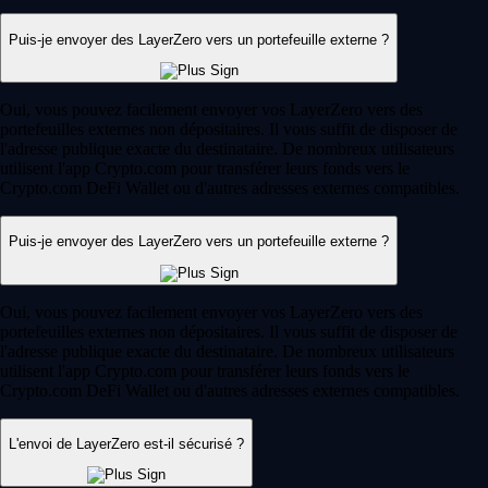
Puis-je envoyer des LayerZero vers un portefeuille externe ?
Oui, vous pouvez facilement envoyer vos LayerZero vers des
portefeuilles externes non dépositaires. Il vous suffit de disposer de
l'adresse publique exacte du destinataire. De nombreux utilisateurs
utilisent l'app Crypto.com pour transférer leurs fonds vers le
Crypto.com DeFi Wallet ou d'autres adresses externes compatibles.
Puis-je envoyer des LayerZero vers un portefeuille externe ?
Oui, vous pouvez facilement envoyer vos LayerZero vers des
portefeuilles externes non dépositaires. Il vous suffit de disposer de
l'adresse publique exacte du destinataire. De nombreux utilisateurs
utilisent l'app Crypto.com pour transférer leurs fonds vers le
Crypto.com DeFi Wallet ou d'autres adresses externes compatibles.
L'envoi de LayerZero est-il sécurisé ?