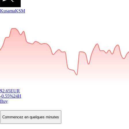
Kusama
KSM
$
2.65
EUR
-0.55
%
24H
Buy
Commencez en quelques minutes