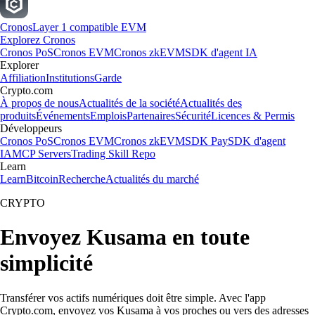
Cronos
Layer 1 compatible EVM
Explorez Cronos
Cronos PoS
Cronos EVM
Cronos zkEVM
SDK d'agent IA
Explorer
Affiliation
Institutions
Garde
Crypto.com
À propos de nous
Actualités de la société
Actualités des
produits
Événements
Emplois
Partenaires
Sécurité
Licences & Permis
Développeurs
Cronos PoS
Cronos EVM
Cronos zkEVM
SDK Pay
SDK d'agent
IA
MCP Servers
Trading Skill Repo
Learn
Learn
Bitcoin
Recherche
Actualités du marché
CRYPTO
Envoyez Kusama en toute
simplicité
Transférer vos actifs numériques doit être simple. Avec l'app
Crypto.com, envoyez vos Kusama à vos proches ou vers des adresses