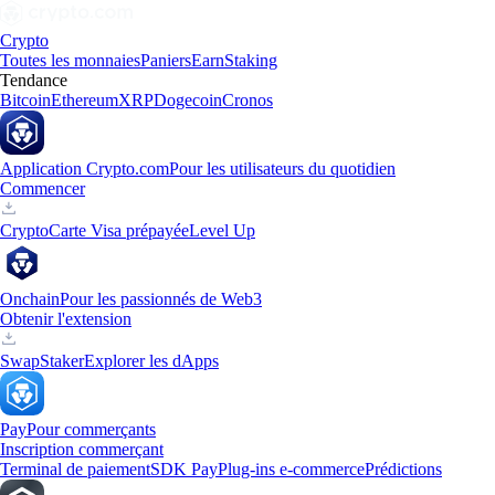
Crypto
Toutes les monnaies
Paniers
Earn
Staking
Tendance
Bitcoin
Ethereum
XRP
Dogecoin
Cronos
Application Crypto.com
Pour les utilisateurs du quotidien
Commencer
Crypto
Carte Visa prépayée
Level Up
Onchain
Pour les passionnés de Web3
Obtenir l'extension
Swap
Staker
Explorer les dApps
Pay
Pour commerçants
Inscription commerçant
Terminal de paiement
SDK Pay
Plug-ins e-commerce
Prédictions