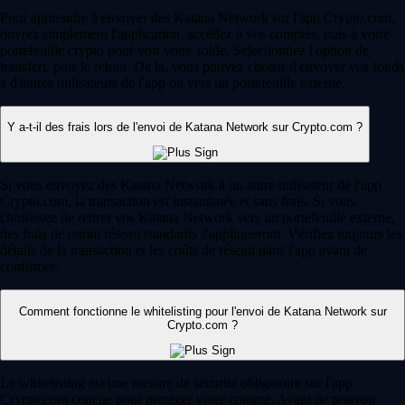
Pour apprendre à envoyer des Katana Network sur l'app Crypto.com,
ouvrez simplement l'application, accédez à vos comptes, puis à votre
portefeuille crypto pour voir votre solde. Sélectionnez l'option de
transfert, puis le retrait. De là, vous pouvez choisir d'envoyer vos fonds
à d'autres utilisateurs de l'app ou vers un portefeuille externe.
Y a-t-il des frais lors de l'envoi de Katana Network sur Crypto.com ?
Si vous envoyez des Katana Network à un autre utilisateur de l'app
Crypto.com, la transaction est instantanée et sans frais. Si vous
choisissez de retirer vos Katana Network vers un portefeuille externe,
des frais de retrait réseau standards s'appliqueront. Vérifiez toujours les
détails de la transaction et les coûts de réseau dans l'app avant de
confirmer.
Comment fonctionne le whitelisting pour l'envoi de Katana Network sur
Crypto.com ?
Le whitelisting est une mesure de sécurité obligatoire sur l'app
Crypto.com conçue pour protéger votre compte. Avant de pouvoir