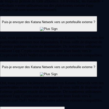
de temps en période de forte affluence. En revanche, les transferts «
off-chain » entre utilisateurs sur des plateformes comme l'app
Crypto.com sont souvent instantanés.
Puis-je envoyer des Katana Network vers un portefeuille externe ?
Oui, vous pouvez facilement envoyer vos Katana Network vers des
portefeuilles externes non dépositaires. Il vous suffit de disposer de
l'adresse publique exacte du destinataire. De nombreux utilisateurs
utilisent l'app Crypto.com pour transférer leurs fonds vers le
Crypto.com DeFi Wallet ou d'autres adresses externes compatibles.
Puis-je envoyer des Katana Network vers un portefeuille externe ?
Oui, vous pouvez facilement envoyer vos Katana Network vers des
portefeuilles externes non dépositaires. Il vous suffit de disposer de
l'adresse publique exacte du destinataire. De nombreux utilisateurs
utilisent l'app Crypto.com pour transférer leurs fonds vers le
Crypto.com DeFi Wallet ou d'autres adresses externes compatibles.