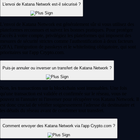
L'envoi de Katana Network est-il sécurisé ?
L'envoi de Katana Network est généralement sûr si vous utilisez des
plateformes reconnues et suivez les bonnes pratiques. Pour protéger
l'accès à votre compte, privilégiez les plateformes qui imposent des
mesures de sécurité strictes comme l'authentification à deux facteurs
(2FA), l'intégration de passkeys et le whitelisting obligatoire, qui sont
prioritaires sur l'app Crypto.com.
Puis-je annuler ou inverser un transfert de Katana Network ?
Non, les transactions sur la blockchain sont immuables. Une fois
qu'une transaction est validée et confirmée sur le réseau, vous ne
pouvez ni l'annuler ni l'inverser pour récupérer vos Katana Network. Il
est donc crucial de vérifier soigneusement l'adresse du destinataire et
les détails du réseau avant de confirmer tout transfert.
Comment envoyer des Katana Network via l'app Crypto.com ?