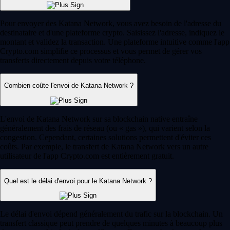
Pour envoyer des Katana Network, vous avez besoin de l'adresse du
destinataire et d'une plateforme crypto. Saisissez l'adresse, indiquez le
montant et validez la transaction. Une plateforme intuitive comme l'app
Crypto.com simplifie ce processus et vous permet de gérer vos
transferts directement depuis votre téléphone.
Combien coûte l'envoi de Katana Network ?
L'envoi de Katana Network sur sa blockchain native entraîne
généralement des frais de réseau (ou « gas »), qui varient selon la
congestion. Cependant, certaines solutions permettent d'éviter ces
coûts. Par exemple, le transfert de Katana Network vers un autre
utilisateur de l'app Crypto.com est entièrement gratuit.
Quel est le délai d'envoi pour le Katana Network ?
Le délai d'envoi dépend généralement du trafic sur la blockchain. Un
transfert classique peut prendre de quelques minutes à beaucoup plus