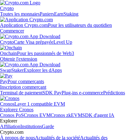
Crypto
Toutes les monnaies
Paniers
Earn
Staking
Application Crypto.com
Pour les utilisateurs du quotidien
Commencer
Crypto
Carte Visa prépayée
Level Up
Onchain
Pour les passionnés de Web3
Obtenir l'extension
Swap
Staker
Explorer les dApps
Pay
Pour commerçants
Inscription commerçant
Terminal de paiement
SDK Pay
Plug-ins e-commerce
Prédictions
Cronos
Layer 1 compatible EVM
Explorez Cronos
Cronos PoS
Cronos EVM
Cronos zkEVM
SDK d'agent IA
Explorer
Affiliation
Institutions
Garde
Crypto.com
À propos de nous
Actualités de la société
Actualités des