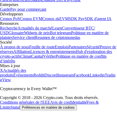
Entreprises
Garde
Pay pour commerçant
Développeurs
Cronos PoS
Cronos EVM
Cronos zkEVM
SDK Pay
SDK d'agent IA
Ressources
Recherche
Actualités du marché
Learn
Convertisseur BTC/
USD
Glossaire
Widgets de prix
Bot telegram
Politique en matière de
plaintes
Service client
Resumen de criptomonedas
Société
À propos de nous
Feuille de route
Emplois
Partenaires
Sécurité
Preuve de
réserves
Affiliation
Licences & enregistrements
Hub d'exploration des
crypto-actifs
Climat
Capital
Vérifier
Politique en matière de conflits
d’intérêts
Mises à jour
X
Actualités des
produits
Événements
Reddit
Discord
Instagram
Facebook
Linkedin
Tradin
gView
Cryptocurrency in Every Wallet™
Copyright © 2018 - 2026 Crypto.com. Tous droits réservés.
Conditions générales de l'EEE
Avis de confidentialité
Fees &
Limits
Statut
Préférences en matière de cookies