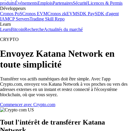
produits
Événements
Emplois
Partenaires
Sécurité
Licences & Permis
Développeurs
Cronos PoS
Cronos EVM
Cronos zkEVM
SDK Pay
SDK d'agent
IA
MCP Servers
Trading Skill Repo
Learn
Learn
Bitcoin
Recherche
Actualités du marché
CRYPTO
Envoyez Katana Network en
toute simplicité
Transférer vos actifs numériques doit être simple. Avec l'app
Crypto.com, envoyez vos Katana Network à vos proches ou vers des
adresses externes en un instant et restez connecté à l'écosystème
blockchain, où que vous soyez.
Commencer avec Crypto.com
Tout l'intérêt de transférer Katana
Network