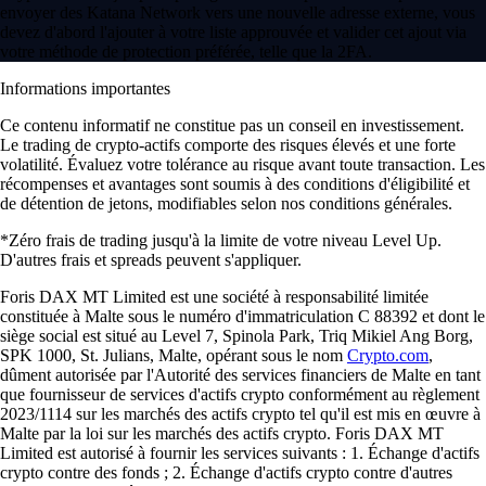
envoyer des Katana Network vers une nouvelle adresse externe, vous
devez d'abord l'ajouter à votre liste approuvée et valider cet ajout via
votre méthode de protection préférée, telle que la 2FA.
Informations importantes
Ce contenu informatif ne constitue pas un conseil en investissement.
Le trading de crypto-actifs comporte des risques élevés et une forte
volatilité. Évaluez votre tolérance au risque avant toute transaction. Les
récompenses et avantages sont soumis à des conditions d'éligibilité et
de détention de jetons, modifiables selon nos conditions générales.
*Zéro frais de trading jusqu'à la limite de votre niveau Level Up.
D'autres frais et spreads peuvent s'appliquer.
Foris DAX MT Limited est une société à responsabilité limitée
constituée à Malte sous le numéro d'immatriculation C 88392 et dont le
siège social est situé au Level 7, Spinola Park, Triq Mikiel Ang Borg,
SPK 1000, St. Julians, Malte, opérant sous le nom
Crypto.com
,
dûment autorisée par l'Autorité des services financiers de Malte en tant
que fournisseur de services d'actifs crypto conformément au règlement
2023/1114 sur les marchés des actifs crypto tel qu'il est mis en œuvre à
Malte par la loi sur les marchés des actifs crypto. Foris DAX MT
Limited est autorisé à fournir les services suivants : 1. Échange d'actifs
crypto contre des fonds ; 2. Échange d'actifs crypto contre d'autres