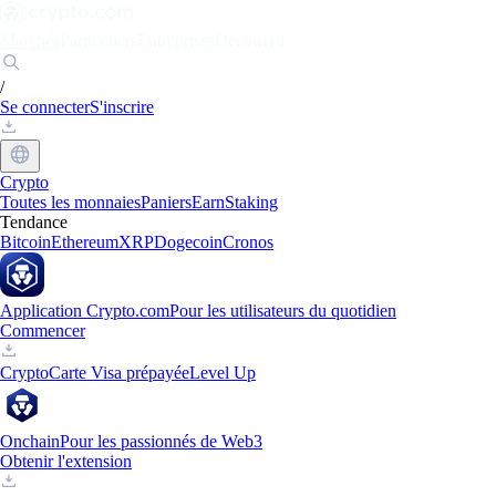
Marchés
Particuliers
Entreprises
Découvrir
/
Se connecter
S'inscrire
Crypto
Toutes les monnaies
Paniers
Earn
Staking
Tendance
Bitcoin
Ethereum
XRP
Dogecoin
Cronos
Application Crypto.com
Pour les utilisateurs du quotidien
Commencer
Crypto
Carte Visa prépayée
Level Up
Onchain
Pour les passionnés de Web3
Obtenir l'extension