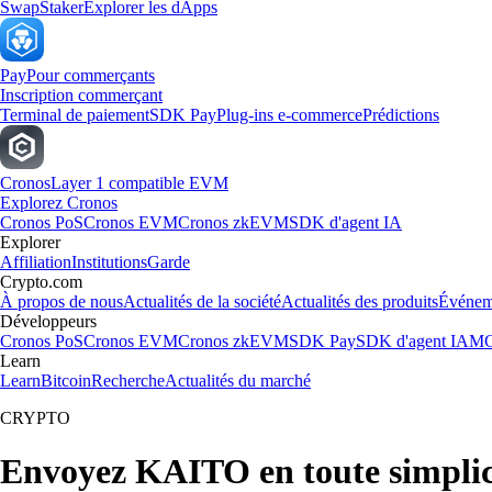
Swap
Staker
Explorer les dApps
Pay
Pour commerçants
Inscription commerçant
Terminal de paiement
SDK Pay
Plug-ins e-commerce
Prédictions
Cronos
Layer 1 compatible EVM
Explorez Cronos
Cronos PoS
Cronos EVM
Cronos zkEVM
SDK d'agent IA
Explorer
Affiliation
Institutions
Garde
Crypto.com
À propos de nous
Actualités de la société
Actualités des produits
Événem
Développeurs
Cronos PoS
Cronos EVM
Cronos zkEVM
SDK Pay
SDK d'agent IA
MC
Learn
Learn
Bitcoin
Recherche
Actualités du marché
CRYPTO
Envoyez KAITO en toute simplic