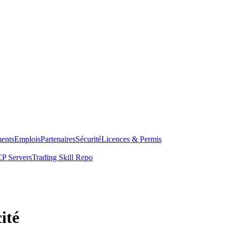
ents
Emplois
Partenaires
Sécurité
Licences & Permis
P Servers
Trading Skill Repo
ité