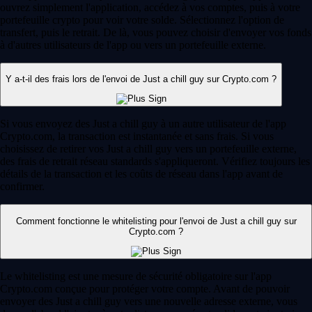
ouvrez simplement l'application, accédez à vos comptes, puis à votre
portefeuille crypto pour voir votre solde. Sélectionnez l'option de
transfert, puis le retrait. De là, vous pouvez choisir d'envoyer vos fonds
à d'autres utilisateurs de l'app ou vers un portefeuille externe.
Y a-t-il des frais lors de l'envoi de Just a chill guy sur Crypto.com ?
Si vous envoyez des Just a chill guy à un autre utilisateur de l'app
Crypto.com, la transaction est instantanée et sans frais. Si vous
choisissez de retirer vos Just a chill guy vers un portefeuille externe,
des frais de retrait réseau standards s'appliqueront. Vérifiez toujours les
détails de la transaction et les coûts de réseau dans l'app avant de
confirmer.
Comment fonctionne le whitelisting pour l'envoi de Just a chill guy sur
Crypto.com ?
Le whitelisting est une mesure de sécurité obligatoire sur l'app
Crypto.com conçue pour protéger votre compte. Avant de pouvoir
envoyer des Just a chill guy vers une nouvelle adresse externe, vous