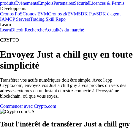
produits
Événements
Emplois
Partenaires
Sécurité
Licences & Permis
Développeurs
Cronos PoS
Cronos EVM
Cronos zkEVM
SDK Pay
SDK d'agent
IA
MCP Servers
Trading Skill Repo
Learn
Learn
Bitcoin
Recherche
Actualités du marché
CRYPTO
Envoyez Just a chill guy en toute
simplicité
Transférer vos actifs numériques doit être simple. Avec l'app
Crypto.com, envoyez vos Just a chill guy à vos proches ou vers des
adresses externes en un instant et restez connecté à l'écosystème
blockchain, où que vous soyez.
Commencer avec Crypto.com
Tout l'intérêt de transférer Just a chill guy