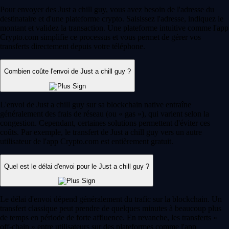
Pour envoyer des Just a chill guy, vous avez besoin de l'adresse du
destinataire et d'une plateforme crypto. Saisissez l'adresse, indiquez le
montant et validez la transaction. Une plateforme intuitive comme l'app
Crypto.com simplifie ce processus et vous permet de gérer vos
transferts directement depuis votre téléphone.
Combien coûte l'envoi de Just a chill guy ?
L'envoi de Just a chill guy sur sa blockchain native entraîne
généralement des frais de réseau (ou « gas »), qui varient selon la
congestion. Cependant, certaines solutions permettent d'éviter ces
coûts. Par exemple, le transfert de Just a chill guy vers un autre
utilisateur de l'app Crypto.com est entièrement gratuit.
Quel est le délai d'envoi pour le Just a chill guy ?
Le délai d'envoi dépend généralement du trafic sur la blockchain. Un
transfert classique peut prendre de quelques minutes à beaucoup plus
de temps en période de forte affluence. En revanche, les transferts «
off-chain » entre utilisateurs sur des plateformes comme l'app