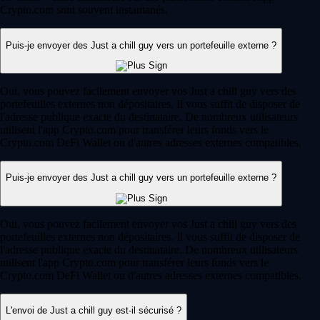
Crypto.com sont souvent instantanés.
Puis-je envoyer des Just a chill guy vers un portefeuille externe ?
Oui, vous pouvez facilement envoyer vos Just a chill guy vers des
portefeuilles externes non dépositaires. Il vous suffit de disposer de
l'adresse publique exacte du destinataire. De nombreux utilisateurs
utilisent l'app Crypto.com pour transférer leurs fonds vers le
Crypto.com DeFi Wallet ou d'autres adresses externes compatibles.
Puis-je envoyer des Just a chill guy vers un portefeuille externe ?
Oui, vous pouvez facilement envoyer vos Just a chill guy vers des
portefeuilles externes non dépositaires. Il vous suffit de disposer de
l'adresse publique exacte du destinataire. De nombreux utilisateurs
utilisent l'app Crypto.com pour transférer leurs fonds vers le
Crypto.com DeFi Wallet ou d'autres adresses externes compatibles.
L'envoi de Just a chill guy est-il sécurisé ?