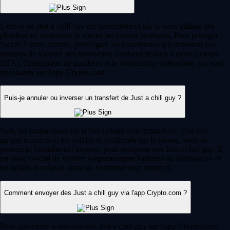
L'envoi de Just a chill guy est généralement sûr si vous utilisez des
plateformes reconnues et suivez les bonnes pratiques. Pour protéger
l'accès à votre compte, privilégiez les plateformes qui imposent des
mesures de sécurité strictes comme l'authentification à deux facteurs
(2FA), l'intégration de passkeys et le whitelisting obligatoire, qui sont
prioritaires sur l'app Crypto.com.
Puis-je annuler ou inverser un transfert de Just a chill guy ?
Non, les transactions sur la blockchain sont immuables. Une fois
qu'une transaction est validée et confirmée sur le réseau, vous ne
pouvez ni l'annuler ni l'inverser pour récupérer vos Just a chill guy. Il
est donc crucial de vérifier soigneusement l'adresse du destinataire et
les détails du réseau avant de confirmer tout transfert.
Comment envoyer des Just a chill guy via l'app Crypto.com ?
Pour apprendre à envoyer des Just a chill guy sur l'app Crypto.com,