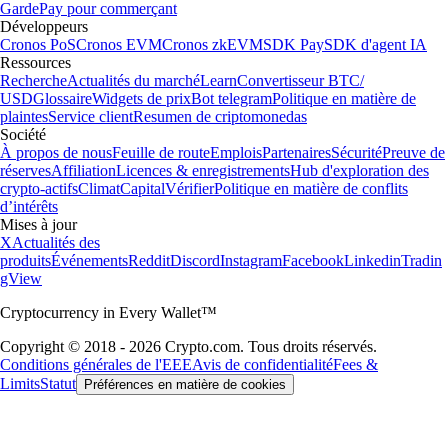
Garde
Pay pour commerçant
Développeurs
Cronos PoS
Cronos EVM
Cronos zkEVM
SDK Pay
SDK d'agent IA
Ressources
Recherche
Actualités du marché
Learn
Convertisseur BTC/
USD
Glossaire
Widgets de prix
Bot telegram
Politique en matière de
plaintes
Service client
Resumen de criptomonedas
Société
À propos de nous
Feuille de route
Emplois
Partenaires
Sécurité
Preuve de
réserves
Affiliation
Licences & enregistrements
Hub d'exploration des
crypto-actifs
Climat
Capital
Vérifier
Politique en matière de conflits
d’intérêts
Mises à jour
X
Actualités des
produits
Événements
Reddit
Discord
Instagram
Facebook
Linkedin
Tradin
gView
Cryptocurrency in Every Wallet™
Copyright © 2018 - 2026 Crypto.com. Tous droits réservés.
Conditions générales de l'EEE
Avis de confidentialité
Fees &
Limits
Statut
Préférences en matière de cookies