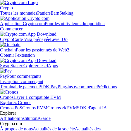
Crypto
Toutes les monnaies
Paniers
Earn
Staking
Application Crypto.com
Pour les utilisateurs du quotidien
Commencer
Crypto
Carte Visa prépayée
Level Up
Onchain
Pour les passionnés de Web3
Obtenir l'extension
Swap
Staker
Explorer les dApps
Pay
Pour commerçants
Inscription commerçant
Terminal de paiement
SDK Pay
Plug-ins e-commerce
Prédictions
Cronos
Layer 1 compatible EVM
Explorez Cronos
Cronos PoS
Cronos EVM
Cronos zkEVM
SDK d'agent IA
Explorer
Affiliation
Institutions
Garde
Crypto.com
À propos de nous
Actualités de la société
Actualités des