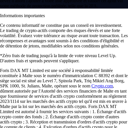
devez d'abord l'ajouter à votre liste approuvée et valider cet ajout via
votre méthode de protection préférée, telle que la 2FA.
Informations importantes
Ce contenu informatif ne constitue pas un conseil en investissement.
Le trading de crypto-actifs comporte des risques élevés et une forte
volatilité. Évaluez votre tolérance au risque avant toute transaction. Les
récompenses et avantages sont soumis à des conditions d'éligibilité et
de détention de jetons, modifiables selon nos conditions générales.
*Zéro frais de trading jusqu'à la limite de votre niveau Level Up.
D'autres frais et spreads peuvent s'appliquer.
Foris DAX MT Limited est une société à responsabilité limitée
constituée à Malte sous le numéro d'immatriculation C 88392 et dont le
siège social est situé au Level 7, Spinola Park, Triq Mikiel Ang Borg,
SPK 1000, St. Julians, Malte, opérant sous le nom
Crypto.com
,
dûment autorisée par l'Autorité des services financiers de Malte en tant
que fournisseur de services d'actifs crypto conformément au règlement
2023/1114 sur les marchés des actifs crypto tel qu'il est mis en œuvre à
Malte par la loi sur les marchés des actifs crypto. Foris DAX MT
Limited est autorisé à fournir les services suivants : 1. Échange d'actifs
crypto contre des fonds ; 2. Échange d'actifs crypto contre d'autres
actifs crypto ; 3. Réception et transmission d'ordres d'actifs crypto pour
le compte de clients ; 4. Exécution d'ordres d'actifs crypto pour le