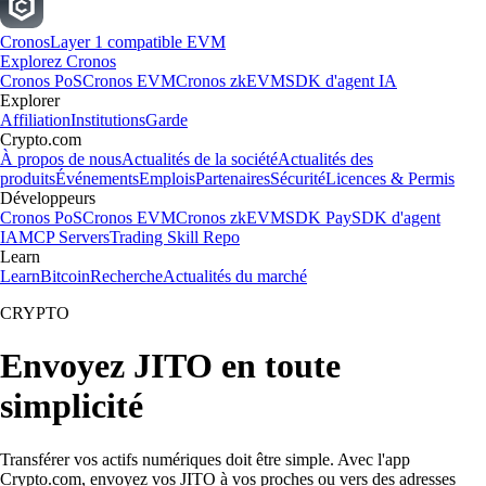
Cronos
Layer 1 compatible EVM
Explorez Cronos
Cronos PoS
Cronos EVM
Cronos zkEVM
SDK d'agent IA
Explorer
Affiliation
Institutions
Garde
Crypto.com
À propos de nous
Actualités de la société
Actualités des
produits
Événements
Emplois
Partenaires
Sécurité
Licences & Permis
Développeurs
Cronos PoS
Cronos EVM
Cronos zkEVM
SDK Pay
SDK d'agent
IA
MCP Servers
Trading Skill Repo
Learn
Learn
Bitcoin
Recherche
Actualités du marché
CRYPTO
Envoyez JITO en toute
simplicité
Transférer vos actifs numériques doit être simple. Avec l'app
Crypto.com, envoyez vos JITO à vos proches ou vers des adresses