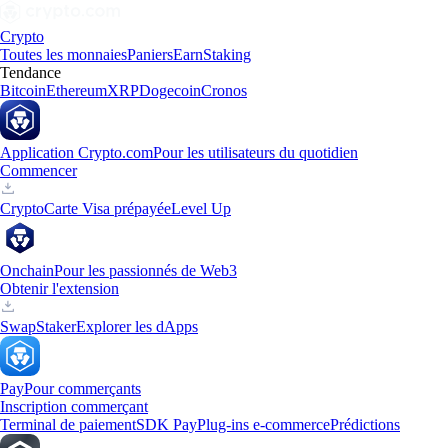
Crypto
Toutes les monnaies
Paniers
Earn
Staking
Tendance
Bitcoin
Ethereum
XRP
Dogecoin
Cronos
Application Crypto.com
Pour les utilisateurs du quotidien
Commencer
Crypto
Carte Visa prépayée
Level Up
Onchain
Pour les passionnés de Web3
Obtenir l'extension
Swap
Staker
Explorer les dApps
Pay
Pour commerçants
Inscription commerçant
Terminal de paiement
SDK Pay
Plug-ins e-commerce
Prédictions