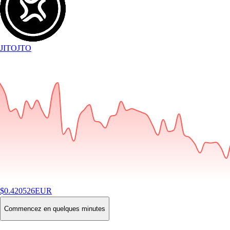
JITO
JTO
$
0.420526
EUR
-2.19
%
24H
Buy
Commencez en quelques minutes