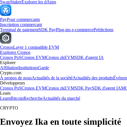
Swap
Staker
Explorer les dApps
Pay
Pour commerçants
Inscription commerçant
Terminal de paiement
SDK Pay
Plug-ins e-commerce
Prédictions
Cronos
Layer 1 compatible EVM
Explorez Cronos
Cronos PoS
Cronos EVM
Cronos zkEVM
SDK d'agent IA
Explorer
Affiliation
Institutions
Garde
Crypto.com
À propos de nous
Actualités de la société
Actualités des produits
Événem
Développeurs
Cronos PoS
Cronos EVM
Cronos zkEVM
SDK Pay
SDK d'agent IA
MC
Learn
Learn
Bitcoin
Recherche
Actualités du marché
CRYPTO
Envoyez Ika en toute simplicité