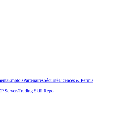
ents
Emplois
Partenaires
Sécurité
Licences & Permis
P Servers
Trading Skill Repo