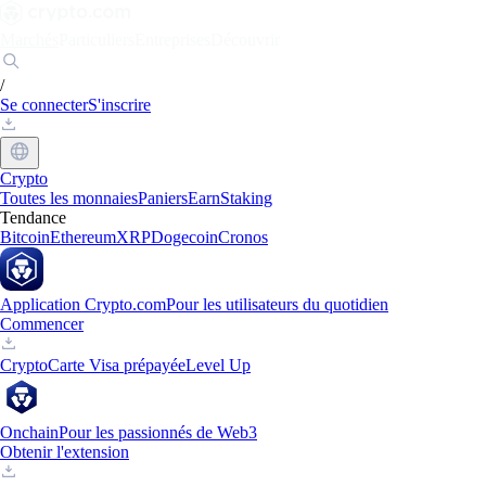
Marchés
Particuliers
Entreprises
Découvrir
/
Se connecter
S'inscrire
Crypto
Toutes les monnaies
Paniers
Earn
Staking
Tendance
Bitcoin
Ethereum
XRP
Dogecoin
Cronos
Application Crypto.com
Pour les utilisateurs du quotidien
Commencer
Crypto
Carte Visa prépayée
Level Up
Onchain
Pour les passionnés de Web3
Obtenir l'extension