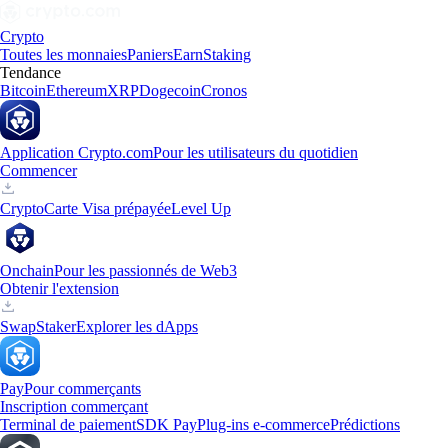
Crypto
Toutes les monnaies
Paniers
Earn
Staking
Tendance
Bitcoin
Ethereum
XRP
Dogecoin
Cronos
Application Crypto.com
Pour les utilisateurs du quotidien
Commencer
Crypto
Carte Visa prépayée
Level Up
Onchain
Pour les passionnés de Web3
Obtenir l'extension
Swap
Staker
Explorer les dApps
Pay
Pour commerçants
Inscription commerçant
Terminal de paiement
SDK Pay
Plug-ins e-commerce
Prédictions