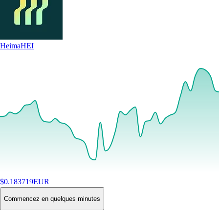
Heima
HEI
$
0.183719
EUR
+
2.81
%
24H
Buy
Commencez en quelques minutes