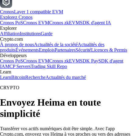
Cronos
Layer 1 compatible EVM
Explorez Cronos
Cronos PoS
Cronos EVM
Cronos zkEVM
SDK d'agent IA
Explorer
Affiliation
Institutions
Garde
Crypto.com
À propos de nous
Actualités de la société
Actualités des
produits
Événements
Emplois
Partenaires
Sécurité
Licences & Permis
Développeurs
Cronos PoS
Cronos EVM
Cronos zkEVM
SDK Pay
SDK d'agent
IA
MCP Servers
Trading Skill Repo
Learn
Learn
Bitcoin
Recherche
Actualités du marché
CRYPTO
Envoyez Heima en toute
simplicité
Transférer vos actifs numériques doit être simple. Avec l'app
Crypto.com, envoyez vos Heima à vos proches ou vers des adresses