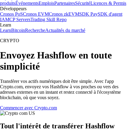
produits
Événements
Emplois
Partenaires
Sécurité
Licences & Permis
Développeurs
Cronos PoS
Cronos EVM
Cronos zkEVM
SDK Pay
SDK d'agent
IA
MCP Servers
Trading Skill Repo
Learn
Learn
Bitcoin
Recherche
Actualités du marché
CRYPTO
Envoyez Hashflow en toute
simplicité
Transférer vos actifs numériques doit être simple. Avec l'app
Crypto.com, envoyez vos Hashflow à vos proches ou vers des
adresses externes en un instant et restez connecté à l'écosystème
blockchain, où que vous soyez.
Commencer avec Crypto.com
Tout l'intérêt de transférer Hashflow