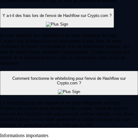
à d'autres utilisateurs de l'app ou vers un portefeuille externe.
Y a-t-il des frais lors de l'envoi de Hashflow sur Crypto.com ?
Si vous envoyez des Hashflow à un autre utilisateur de l'app
Crypto.com, la transaction est instantanée et sans frais. Si vous
choisissez de retirer vos Hashflow vers un portefeuille externe, des
frais de retrait réseau standards s'appliqueront. Vérifiez toujours les
détails de la transaction et les coûts de réseau dans l'app avant de
confirmer.
Comment fonctionne le whitelisting pour l'envoi de Hashflow sur
Crypto.com ?
Le whitelisting est une mesure de sécurité obligatoire sur l'app
Crypto.com conçue pour protéger votre compte. Avant de pouvoir
envoyer des Hashflow vers une nouvelle adresse externe, vous devez
d'abord l'ajouter à votre liste approuvée et valider cet ajout via votre
méthode de protection préférée, telle que la 2FA.
Informations importantes