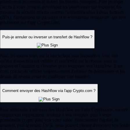
plateformes reconnues et suivez les bonnes pratiques. Pour protéger
l'accès à votre compte, privilégiez les plateformes qui imposent des
mesures de sécurité strictes comme l'authentification à deux facteurs
(2FA), l'intégration de passkeys et le whitelisting obligatoire, qui sont
prioritaires sur l'app Crypto.com.
Puis-je annuler ou inverser un transfert de Hashflow ?
Non, les transactions sur la blockchain sont immuables. Une fois
qu'une transaction est validée et confirmée sur le réseau, vous ne
pouvez ni l'annuler ni l'inverser pour récupérer vos Hashflow. Il est
donc crucial de vérifier soigneusement l'adresse du destinataire et les
détails du réseau avant de confirmer tout transfert.
Comment envoyer des Hashflow via l'app Crypto.com ?
Pour apprendre à envoyer des Hashflow sur l'app Crypto.com, ouvrez
simplement l'application, accédez à vos comptes, puis à votre
portefeuille crypto pour voir votre solde. Sélectionnez l'option de
transfert, puis le retrait. De là, vous pouvez choisir d'envoyer vos fonds