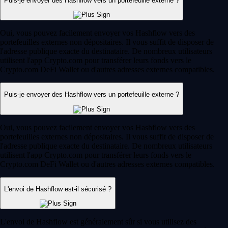
Puis-je envoyer des Hashflow vers un portefeuille externe ?
Oui, vous pouvez facilement envoyer vos Hashflow vers des
portefeuilles externes non dépositaires. Il vous suffit de disposer de
l'adresse publique exacte du destinataire. De nombreux utilisateurs
utilisent l'app Crypto.com pour transférer leurs fonds vers le
Crypto.com DeFi Wallet ou d'autres adresses externes compatibles.
Puis-je envoyer des Hashflow vers un portefeuille externe ?
Oui, vous pouvez facilement envoyer vos Hashflow vers des
portefeuilles externes non dépositaires. Il vous suffit de disposer de
l'adresse publique exacte du destinataire. De nombreux utilisateurs
utilisent l'app Crypto.com pour transférer leurs fonds vers le
Crypto.com DeFi Wallet ou d'autres adresses externes compatibles.
L'envoi de Hashflow est-il sécurisé ?
L'envoi de Hashflow est généralement sûr si vous utilisez des