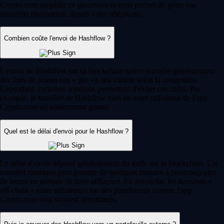
Crypto.com simplifie ce processus et vous permet de gérer vos
transferts directement depuis votre téléphone.
Combien coûte l'envoi de Hashflow ?
L'envoi de Hashflow sur sa blockchain native entraîne généralement
des frais de réseau (ou « gas »), qui varient selon la congestion.
Cependant, certaines solutions permettent d'éviter ces coûts. Par
exemple, le transfert de Hashflow vers un autre utilisateur de l'app
Crypto.com est entièrement gratuit.
Quel est le délai d'envoi pour le Hashflow ?
Le délai d'envoi dépend généralement du trafic sur la blockchain. Un
transfert classique peut prendre de quelques minutes à beaucoup plus
de temps en période de forte affluence. En revanche, les transferts «
off-chain » entre utilisateurs sur des plateformes comme l'app
Crypto.com sont souvent instantanés.