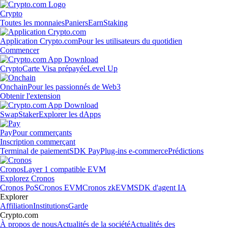
Crypto
Toutes les monnaies
Paniers
Earn
Staking
Application Crypto.com
Pour les utilisateurs du quotidien
Commencer
Crypto
Carte Visa prépayée
Level Up
Onchain
Pour les passionnés de Web3
Obtenir l'extension
Swap
Staker
Explorer les dApps
Pay
Pour commerçants
Inscription commerçant
Terminal de paiement
SDK Pay
Plug-ins e-commerce
Prédictions
Cronos
Layer 1 compatible EVM
Explorez Cronos
Cronos PoS
Cronos EVM
Cronos zkEVM
SDK d'agent IA
Explorer
Affiliation
Institutions
Garde
Crypto.com
À propos de nous
Actualités de la société
Actualités des