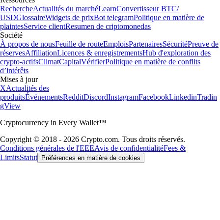
Recherche
Actualités du marché
Learn
Convertisseur BTC/
USD
Glossaire
Widgets de prix
Bot telegram
Politique en matière de
plaintes
Service client
Resumen de criptomonedas
Société
À propos de nous
Feuille de route
Emplois
Partenaires
Sécurité
Preuve de
réserves
Affiliation
Licences & enregistrements
Hub d'exploration des
crypto-actifs
Climat
Capital
Vérifier
Politique en matière de conflits
d’intérêts
Mises à jour
X
Actualités des
produits
Événements
Reddit
Discord
Instagram
Facebook
Linkedin
Tradin
gView
Cryptocurrency in Every Wallet™
Copyright © 2018 - 2026 Crypto.com. Tous droits réservés.
Conditions générales de l'EEE
Avis de confidentialité
Fees &
Limits
Statut
Préférences en matière de cookies