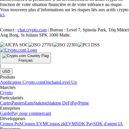
fonction de votre situation financière et de votre tolérance au risque.
Vous trouverez plus d’informations sur les risques liés aux actifs crypto
ici
.
Contact :
chat.crypto.com
| Bureau : Level 7, Spinola Park, Triq Mikiel
Ang Borg, St Julians SPK 1000 Malte.
Français
|
USD
Produits
Application Crypto.com
Onchain
Level Up
Marchés
Crypto
Particularités
Cartes
Paniers
Earn
Staking
Staking DeFi
Pay
Prime
Entreprises
Garde
Pay pour commerçant
Développeurs
Cronos PoS
Cronos EVM
Cronos zkEVM
SDK Pay
SDK d'agent IA
Ressources