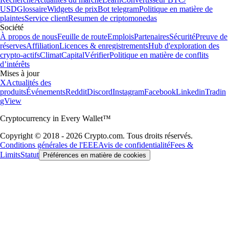
USD
Glossaire
Widgets de prix
Bot telegram
Politique en matière de
plaintes
Service client
Resumen de criptomonedas
Société
À propos de nous
Feuille de route
Emplois
Partenaires
Sécurité
Preuve de
réserves
Affiliation
Licences & enregistrements
Hub d'exploration des
crypto-actifs
Climat
Capital
Vérifier
Politique en matière de conflits
d’intérêts
Mises à jour
X
Actualités des
produits
Événements
Reddit
Discord
Instagram
Facebook
Linkedin
Tradin
gView
Cryptocurrency in Every Wallet™
Copyright © 2018 - 2026 Crypto.com. Tous droits réservés.
Conditions générales de l'EEE
Avis de confidentialité
Fees &
Limits
Statut
Préférences en matière de cookies