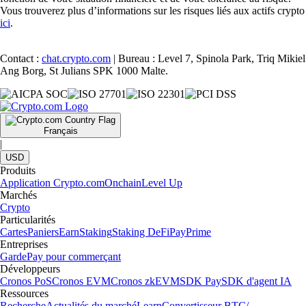
Vous trouverez plus d’informations sur les risques liés aux actifs crypto
ici
.
Contact :
chat.crypto.com
| Bureau : Level 7, Spinola Park, Triq Mikiel
Ang Borg, St Julians SPK 1000 Malte.
Français
|
USD
Produits
Application Crypto.com
Onchain
Level Up
Marchés
Crypto
Particularités
Cartes
Paniers
Earn
Staking
Staking DeFi
Pay
Prime
Entreprises
Garde
Pay pour commerçant
Développeurs
Cronos PoS
Cronos EVM
Cronos zkEVM
SDK Pay
SDK d'agent IA
Ressources
Recherche
Actualités du marché
Learn
Convertisseur BTC/