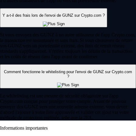
à d'autres utilisateurs de l'app ou vers un portefeuille externe.
Y a-t-il des frais lors de l'envoi de GUNZ sur Crypto.com ?
Si vous envoyez des GUNZ à un autre utilisateur de l'app Crypto.com,
la transaction est instantanée et sans frais. Si vous choisissez de retirer
vos GUNZ vers un portefeuille externe, des frais de retrait réseau
standards s'appliqueront. Vérifiez toujours les détails de la transaction
et les coûts de réseau dans l'app avant de confirmer.
Comment fonctionne le whitelisting pour l'envoi de GUNZ sur Crypto.com
?
Le whitelisting est une mesure de sécurité obligatoire sur l'app
Crypto.com conçue pour protéger votre compte. Avant de pouvoir
envoyer des GUNZ vers une nouvelle adresse externe, vous devez
d'abord l'ajouter à votre liste approuvée et valider cet ajout via votre
méthode de protection préférée, telle que la 2FA.
Informations importantes