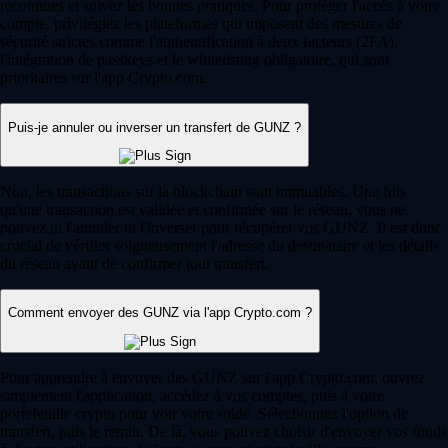
reconnues et suivez les bonnes pratiques. Pour protéger l'accès à votre
compte, privilégiez les plateformes qui imposent des mesures de
sécurité strictes comme l'authentification à deux facteurs (2FA),
l'intégration de passkeys et le whitelisting obligatoire, qui sont
prioritaires sur l'app Crypto.com.
Puis-je annuler ou inverser un transfert de GUNZ ?
Non, les transactions sur la blockchain sont immuables. Une fois
qu'une transaction est validée et confirmée sur le réseau, vous ne
pouvez ni l'annuler ni l'inverser pour récupérer vos GUNZ. Il est donc
crucial de vérifier soigneusement l'adresse du destinataire et les détails
du réseau avant de confirmer tout transfert.
Comment envoyer des GUNZ via l'app Crypto.com ?
Pour apprendre à envoyer des GUNZ sur l'app Crypto.com, ouvrez
simplement l'application, accédez à vos comptes, puis à votre
portefeuille crypto pour voir votre solde. Sélectionnez l'option de
transfert, puis le retrait. De là, vous pouvez choisir d'envoyer vos fonds