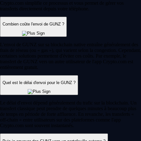
Crypto.com simplifie ce processus et vous permet de gérer vos
transferts directement depuis votre téléphone.
Combien coûte l'envoi de GUNZ ?
L'envoi de GUNZ sur sa blockchain native entraîne généralement des
frais de réseau (ou « gas »), qui varient selon la congestion. Cependant,
certaines solutions permettent d'éviter ces coûts. Par exemple, le
transfert de GUNZ vers un autre utilisateur de l'app Crypto.com est
entièrement gratuit.
Quel est le délai d'envoi pour le GUNZ ?
Le délai d'envoi dépend généralement du trafic sur la blockchain. Un
transfert classique peut prendre de quelques minutes à beaucoup plus
de temps en période de forte affluence. En revanche, les transferts «
off-chain » entre utilisateurs sur des plateformes comme l'app
Crypto.com sont souvent instantanés.