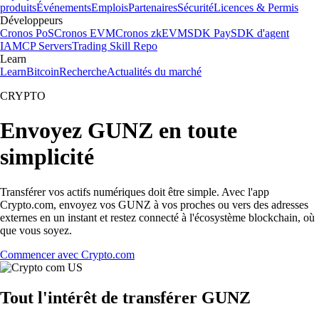
produits
Événements
Emplois
Partenaires
Sécurité
Licences & Permis
Développeurs
Cronos PoS
Cronos EVM
Cronos zkEVM
SDK Pay
SDK d'agent
IA
MCP Servers
Trading Skill Repo
Learn
Learn
Bitcoin
Recherche
Actualités du marché
CRYPTO
Envoyez GUNZ en toute
simplicité
Transférer vos actifs numériques doit être simple. Avec l'app
Crypto.com, envoyez vos GUNZ à vos proches ou vers des adresses
externes en un instant et restez connecté à l'écosystème blockchain, où
que vous soyez.
Commencer avec Crypto.com
Tout l'intérêt de transférer GUNZ