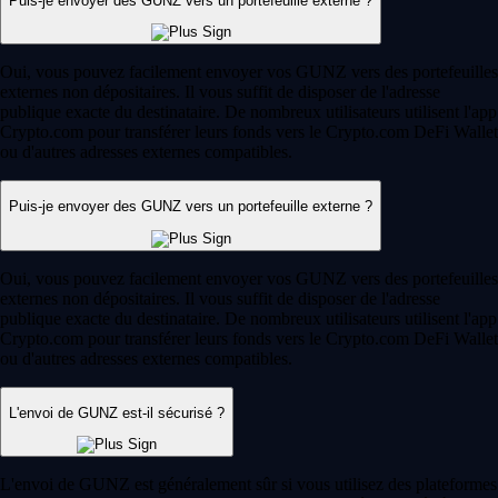
Puis-je envoyer des GUNZ vers un portefeuille externe ?
Oui, vous pouvez facilement envoyer vos GUNZ vers des portefeuilles
externes non dépositaires. Il vous suffit de disposer de l'adresse
publique exacte du destinataire. De nombreux utilisateurs utilisent l'app
Crypto.com pour transférer leurs fonds vers le Crypto.com DeFi Wallet
ou d'autres adresses externes compatibles.
Puis-je envoyer des GUNZ vers un portefeuille externe ?
Oui, vous pouvez facilement envoyer vos GUNZ vers des portefeuilles
externes non dépositaires. Il vous suffit de disposer de l'adresse
publique exacte du destinataire. De nombreux utilisateurs utilisent l'app
Crypto.com pour transférer leurs fonds vers le Crypto.com DeFi Wallet
ou d'autres adresses externes compatibles.
L'envoi de GUNZ est-il sécurisé ?
L'envoi de GUNZ est généralement sûr si vous utilisez des plateformes