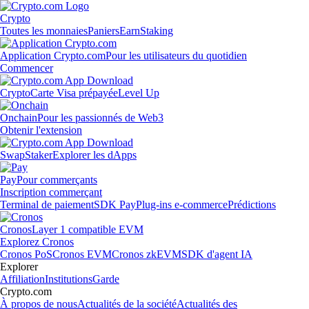
Crypto
Toutes les monnaies
Paniers
Earn
Staking
Application Crypto.com
Pour les utilisateurs du quotidien
Commencer
Crypto
Carte Visa prépayée
Level Up
Onchain
Pour les passionnés de Web3
Obtenir l'extension
Swap
Staker
Explorer les dApps
Pay
Pour commerçants
Inscription commerçant
Terminal de paiement
SDK Pay
Plug-ins e-commerce
Prédictions
Cronos
Layer 1 compatible EVM
Explorez Cronos
Cronos PoS
Cronos EVM
Cronos zkEVM
SDK d'agent IA
Explorer
Affiliation
Institutions
Garde
Crypto.com
À propos de nous
Actualités de la société
Actualités des