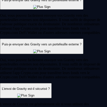
Puis-je envoyer des Gravity vers un portefeuille externe ?
Oui, vous pouvez facilement envoyer vos Gravity vers des
portefeuilles externes non dépositaires. Il vous suffit de disposer de
l'adresse publique exacte du destinataire. De nombreux utilisateurs
utilisent l'app Crypto.com pour transférer leurs fonds vers le
Crypto.com DeFi Wallet ou d'autres adresses externes compatibles.
Puis-je envoyer des Gravity vers un portefeuille externe ?
Oui, vous pouvez facilement envoyer vos Gravity vers des
portefeuilles externes non dépositaires. Il vous suffit de disposer de
l'adresse publique exacte du destinataire. De nombreux utilisateurs
utilisent l'app Crypto.com pour transférer leurs fonds vers le
Crypto.com DeFi Wallet ou d'autres adresses externes compatibles.
L'envoi de Gravity est-il sécurisé ?
L'envoi de Gravity est généralement sûr si vous utilisez des