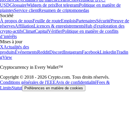
USD
Glossaire
Widgets de prix
Bot telegram
Politique en matière de
plaintes
Service client
Resumen de criptomonedas
Société
À propos de nous
Feuille de route
Emplois
Partenaires
Sécurité
Preuve de
réserves
Affiliation
Licences & enregistrements
Hub d'exploration des
crypto-actifs
Climat
Capital
Vérifier
Politique en matière de conflits
d’intérêts
Mises à jour
X
Actualités des
produits
Événements
Reddit
Discord
Instagram
Facebook
Linkedin
Tradin
gView
Cryptocurrency in Every Wallet™
Copyright © 2018 - 2026 Crypto.com. Tous droits réservés.
Conditions générales de l'EEE
Avis de confidentialité
Fees &
Limits
Statut
Préférences en matière de cookies