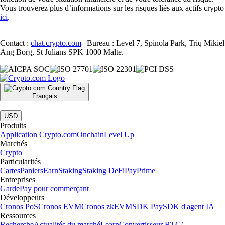
Vous trouverez plus d’informations sur les risques liés aux actifs crypto
ici
.
Contact :
chat.crypto.com
| Bureau : Level 7, Spinola Park, Triq Mikiel
Ang Borg, St Julians SPK 1000 Malte.
Français
|
USD
Produits
Application Crypto.com
Onchain
Level Up
Marchés
Crypto
Particularités
Cartes
Paniers
Earn
Staking
Staking DeFi
Pay
Prime
Entreprises
Garde
Pay pour commerçant
Développeurs
Cronos PoS
Cronos EVM
Cronos zkEVM
SDK Pay
SDK d'agent IA
Ressources
Recherche
Actualités du marché
Learn
Convertisseur BTC/