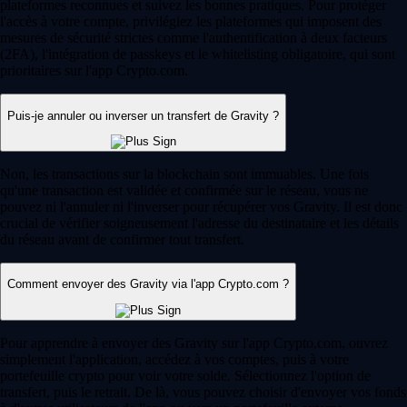
plateformes reconnues et suivez les bonnes pratiques. Pour protéger
l'accès à votre compte, privilégiez les plateformes qui imposent des
mesures de sécurité strictes comme l'authentification à deux facteurs
(2FA), l'intégration de passkeys et le whitelisting obligatoire, qui sont
prioritaires sur l'app Crypto.com.
Puis-je annuler ou inverser un transfert de Gravity ?
Non, les transactions sur la blockchain sont immuables. Une fois
qu'une transaction est validée et confirmée sur le réseau, vous ne
pouvez ni l'annuler ni l'inverser pour récupérer vos Gravity. Il est donc
crucial de vérifier soigneusement l'adresse du destinataire et les détails
du réseau avant de confirmer tout transfert.
Comment envoyer des Gravity via l'app Crypto.com ?
Pour apprendre à envoyer des Gravity sur l'app Crypto.com, ouvrez
simplement l'application, accédez à vos comptes, puis à votre
portefeuille crypto pour voir votre solde. Sélectionnez l'option de
transfert, puis le retrait. De là, vous pouvez choisir d'envoyer vos fonds