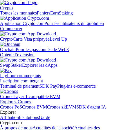
Crypto
Toutes les monnaies
Paniers
Earn
Staking
Application Crypto.com
Pour les utilisateurs du quotidien
Commencer
Crypto
Carte Visa prépayée
Level Up
Onchain
Pour les passionnés de Web3
Obtenir l'extension
Swap
Staker
Explorer les dApps
Pay
Pour commerçants
Inscription commerçant
Terminal de paiement
SDK Pay
Plug-ins e-commerce
Cronos
Layer 1 compatible EVM
Explorez Cronos
Cronos PoS
Cronos EVM
Cronos zkEVM
SDK d'agent IA
Explorer
Affiliation
Institutions
Garde
Crypto.com
À propos de nous
Actualités de la société
Actualités des