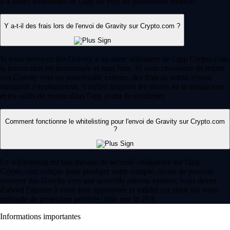
à d'autres utilisateurs de l'app ou vers un portefeuille externe.
Y a-t-il des frais lors de l'envoi de Gravity sur Crypto.com ?
Si vous envoyez des Gravity à un autre utilisateur de l'app Crypto.com,
la transaction est instantanée et sans frais. Si vous choisissez de retirer
vos Gravity vers un portefeuille externe, des frais de retrait réseau
standards s'appliqueront. Vérifiez toujours les détails de la transaction
et les coûts de réseau dans l'app avant de confirmer.
Comment fonctionne le whitelisting pour l'envoi de Gravity sur Crypto.com
?
Le whitelisting est une mesure de sécurité obligatoire sur l'app
Crypto.com conçue pour protéger votre compte. Avant de pouvoir
envoyer des Gravity vers une nouvelle adresse externe, vous devez
d'abord l'ajouter à votre liste approuvée et valider cet ajout via votre
méthode de protection préférée, telle que la 2FA.
Informations importantes