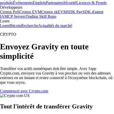
produits
Événements
Emplois
Partenaires
Sécurité
Licences & Permis
Développeurs
Cronos PoS
Cronos EVM
Cronos zkEVM
SDK Pay
SDK d'agent
IA
MCP Servers
Trading Skill Repo
Learn
Learn
Bitcoin
Recherche
Actualités du marché
CRYPTO
Envoyez Gravity en toute
simplicité
Transférer vos actifs numériques doit être simple. Avec l'app
Crypto.com, envoyez vos Gravity à vos proches ou vers des adresses
externes en un instant et restez connecté à l'écosystème blockchain, où
que vous soyez.
Commencer avec Crypto.com
Tout l'intérêt de transférer Gravity