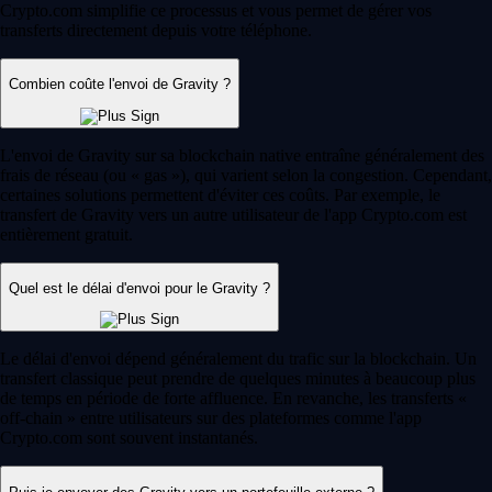
Crypto.com simplifie ce processus et vous permet de gérer vos
transferts directement depuis votre téléphone.
Combien coûte l'envoi de Gravity ?
L'envoi de Gravity sur sa blockchain native entraîne généralement des
frais de réseau (ou « gas »), qui varient selon la congestion. Cependant,
certaines solutions permettent d'éviter ces coûts. Par exemple, le
transfert de Gravity vers un autre utilisateur de l'app Crypto.com est
entièrement gratuit.
Quel est le délai d'envoi pour le Gravity ?
Le délai d'envoi dépend généralement du trafic sur la blockchain. Un
transfert classique peut prendre de quelques minutes à beaucoup plus
de temps en période de forte affluence. En revanche, les transferts «
off-chain » entre utilisateurs sur des plateformes comme l'app
Crypto.com sont souvent instantanés.